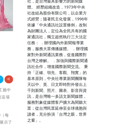
社，是台灣最具影響力的新聞媒
體。 經歷組織改造，1973年中央
社改組為股份有限公司，以企業方
式經營；隨著民主化發展，1996年
依據「中央通訊社設置條例」改制
為財團法人，定位為全民共有的國
家通訊社，獨立超然執行三大法定
任務： ．辦理國內外新聞報導業
務，服務大眾傳播媒體。 ．辦理國
家對外新聞通訊業務，促進國際對
台灣之瞭解。 ．加強與國際新聞通
訊社合作，增進國際新聞交流。 秉
持「正確、領先、客觀、翔實」的
基本原則，中央社專業新聞團隊每
天以中、英、日文即時對外發出上
 工藝中
千則新聞、照片、圖表、影音與資
訊，是台灣唯一多語文新聞媒體，
讓這場
服務對象從媒體客戶擴大為閱聽大
眾；從台灣民眾延伸至全球僑胞與
讀者，充分扮演「台灣之眼，世界
0（每
之窗」。
展示了