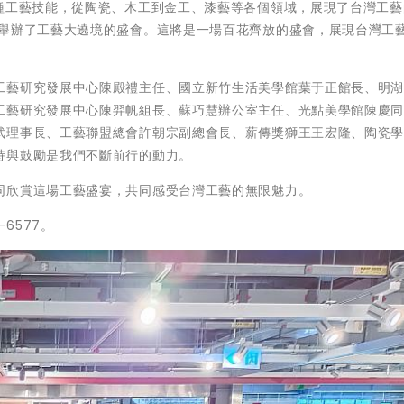
2種工藝技能，從陶瓷、木工到金工、漆藝等各個領域，展現了台灣工藝
家舉辦了工藝大遶境的盛會。這將是一場百花齊放的盛會，展現台灣工
工藝研究發展中心陳殿禮主任、國立新竹生活美學館葉于正館長、明
工藝研究發展中心陳羿帆組長、蘇巧慧辦公室主任、光點美學館陳慶
武理事長、工藝聯盟總會許朝宗副總會長、薪傳獎獅王王宏隆、陶瓷
持與鼓勵是我們不斷前行的動力。
同欣賞這場工藝盛宴，共同感受台灣工藝的無限魅力。
6577。