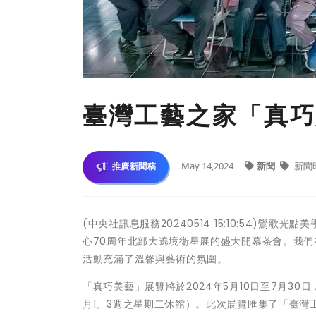
臺灣工藝之家「真巧
May 14,2024
新聞
新聞
推廣新聞稿
(中央社訊息服務20240514 15:10:54)鶯
心70周年北部大遶境衛星展的盛大開幕茶會。我
活動充滿了溫馨與藝術的氛圍。
「真巧美藝」展覽將於2024年5月10日至7月30日
月1、3週之星期二休館）。此次展覽匯集了「臺