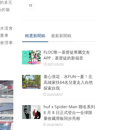
的多元
藝的魅
湖水漾會
同董事
精選新聞稿
最新新聞稿
學會理事
FLOC唯一基督徒專屬交友
APP，基督徒的新福音
2021/03/29
童心浪花．水FUN一夏！北
高雄家扶64名兒童走入自然
探索自我
2026/08/07
huf x Spider-Man 聯名系列
8 月 8 日正式登台〜全球限
量收藏滑板同步亮相
2026/08/07