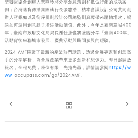
型聯盟協會創辦人黃燕玲將分享創意策劃和數位行銷的成功案
例；台灣邁肯傳播集團執行長張志浩、桔本會議設計公司共同創
辦人蔣佩如以及衍序規劃設計公司總監劉真蓉帶來壓軸場次，暢
談如何運用創意點子增添活動價值。此外，今年是臺南建城400
年，臺南市政府文化局局長謝仕淵也將蒞臨分享「臺南400年」
活動背後串聯城市發展、慶典活動與民間參與的經驗。
2024 AMF匯聚了最新的產業熱門話題，透過會展專家和創意高
手的分享解析，為會展產業帶來更多創新和想像力。即日起開放
報名，全程免費，座位有限，先搶先贏，詳情請參閱
https://w
ww.
accupass.com/go/2024AMF。