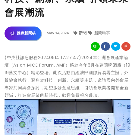
會展潮流
May 14,2024
新聞
新聞時事
推廣新聞稿
(中央社訊息服務20240514 17:27:47)2024年亞洲會展產業論
壇（Asian MICE Forum, AMF）將於今年6月在建國啤酒廠（19
19藝文中心）精彩登場。此次活動由經濟部國際貿易署主辦，外
貿協會執行，聚焦於科技、創新、永續等主題，邀請國內外會展
專家共同與會探討，期望激發創意思維，引領會展業者開拓全新
領域，打造會展業的新時代，歡迎免費報名參加。