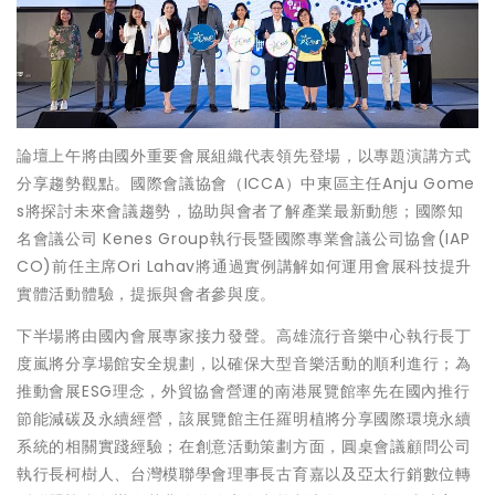
論壇上午將由國外重要會展組織代表領先登場，以專題演講方式
分享趨勢觀點。國際會議協會（ICCA）中東區主任Anju Gome
s將探討未來會議趨勢，協助與會者了解產業最新動態；國際知
名會議公司 Kenes Group執行長暨國際專業會議公司協會(IAP
CO)前任主席Ori Lahav將通過實例講解如何運用會展科技提升
實體活動體驗，提振與會者參與度。
下半場將由國內會展專家接力發聲。高雄流行音樂中心執行長丁
度嵐將分享場館安全規劃，以確保大型音樂活動的順利進行；為
推動會展ESG理念，外貿協會營運的南港展覽館率先在國內推行
節能減碳及永續經營，該展覽館主任羅明植將分享國際環境永續
系統的相關實踐經驗；在創意活動策劃方面，圓桌會議顧問公司
執行長柯樹人、台灣模聯學會理事長古育嘉以及亞太行銷數位轉