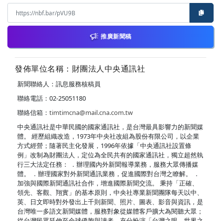
推廣新聞稿
發佈單位名稱：財團法人中央通訊社
新聞聯絡人：訊息服務核稿員
聯絡電話：02-25051180
聯絡信箱：
timtimcna@mail.cna.com.tw
中央通訊社是中華民國的國家通訊社，是台灣最具影響力的新聞媒
體。 經歷組織改造，1973年中央社改組為股份有限公司，以企業
方式經營；隨著民主化發展，1996年依據「中央通訊社設置條
例」改制為財團法人，定位為全民共有的國家通訊社，獨立超然執
行三大法定任務： ．辦理國內外新聞報導業務，服務大眾傳播媒
體。 ．辦理國家對外新聞通訊業務，促進國際對台灣之瞭解。 ．
加強與國際新聞通訊社合作，增進國際新聞交流。 秉持「正確、
領先、客觀、翔實」的基本原則，中央社專業新聞團隊每天以中、
英、日文即時對外發出上千則新聞、照片、圖表、影音與資訊，是
台灣唯一多語文新聞媒體，服務對象從媒體客戶擴大為閱聽大眾；
從台灣民眾延伸至全球僑胞與讀者，充分扮演「台灣之眼，世界之