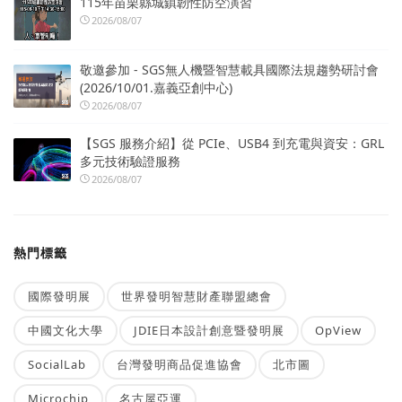
115年苗栗縣城鎮韌性防空演習
2026/08/07
敬邀參加 - SGS無人機暨智慧載具國際法規趨勢研討會
(2026/10/01.嘉義亞創中心)
2026/08/07
【SGS 服務介紹】從 PCIe、USB4 到充電與資安：GRL
多元技術驗證服務
2026/08/07
熱門標籤
國際發明展
世界發明智慧財產聯盟總會
中國文化大學
JDIE日本設計創意暨發明展
OpView
SocialLab
台灣發明商品促進協會
北市圖
Microchip
名古屋亞運