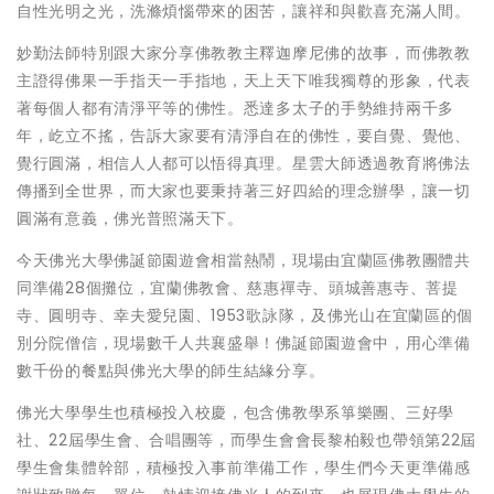
自性光明之光，洗滌煩惱帶來的困苦，讓祥和與歡喜充滿人間。
妙勤法師特別跟大家分享佛教教主釋迦摩尼佛的故事，而佛教教
主證得佛果一手指天一手指地，天上天下唯我獨尊的形象，代表
著每個人都有清淨平等的佛性。悉達多太子的手勢維持兩千多
年，屹立不搖，告訴大家要有清淨自在的佛性，要自覺、覺他、
覺行圓滿，相信人人都可以悟得真理。星雲大師透過教育將佛法
傳播到全世界，而大家也要秉持著三好四給的理念辦學，讓一切
圓滿有意義，佛光普照滿天下。
今天佛光大學佛誕節園遊會相當熱鬧，現場由宜蘭區佛教團體共
同準備28個攤位，宜蘭佛教會、慈惠禪寺、頭城善惠寺、菩提
寺、圓明寺、幸夫愛兒園、1953歌詠隊，及佛光山在宜蘭區的個
別分院僧信，現場數千人共襄盛舉！佛誕節園遊會中，用心準備
數千份的餐點與佛光大學的師生結緣分享。
佛光大學學生也積極投入校慶，包含佛教學系箏樂團、三好學
社、22屆學生會、合唱團等，而學生會會長黎柏毅也帶領第22屆
學生會集體幹部，積極投入事前準備工作，學生們今天更準備感