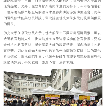
謝狀致贈每一單位，熱情迎接佛光人的到來，也展現佛大學生的
優質品格。另外，在教育部新南向季畫的支持下，今年現場還有
一群穿著亮眼民族服裝的緬甸學生參與佛誕節浴佛園遊會，同學
們還很熱情的與校長對談，藉此認識佛光大學多元的校風與優質
的辦學。
佛光大學何卓飛校長表示，佛大的學生不因家庭經濟因素，可以
透過教育翻轉人生，佛大能擁有今天這樣成功的教育發展，要感
念佛祖的教育慈悲、感念星雲大師的教育慈悲、感念功德主的教
育慈悲。因此在佛光大學校內透過佛光山蘭陽別院所主法的浴佛
祈福儀式，慶祝佛陀生日，也讓全校師生都能更清楚校慶日與佛
誕節的連結，學習感恩、洗滌心靈、法喜充滿。