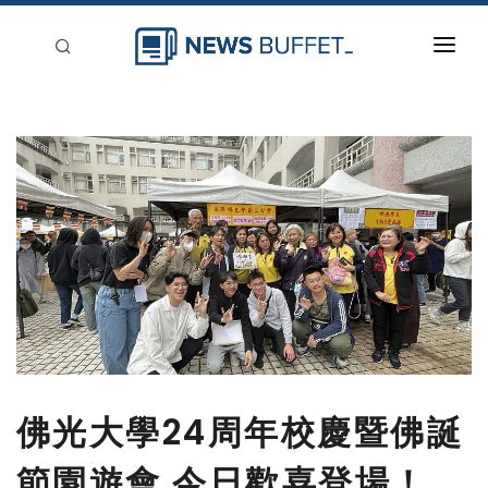
回到首頁
新聞稿分類
登入
刊登
佛光大學24周年校慶暨佛誕
節園遊會 今日歡喜登場！