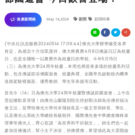
May 14,2024
新聞
新聞時事
推廣新聞稿
(中央社訊息服務20240514 17:09:44)佛光大學辦學備受各界
肯定，為感念十方信眾護持，佛大將農曆4月8日佛誕日訂為校慶
日，也是全國唯一以農曆作為校慶日的學校。今年5月15日
（三）為佛光大學24周年校慶，本周也將迎來多場的校慶系列活
動，包含佛誕節浴佛園遊會、校慶典禮、全國率先啟動校內機車
道路駕駛模擬器、優秀教師、學生等表揚等活動。
首先今（14）日為佛光大學24周年校慶暨佛誕節園遊會，上午在
雲起樓歡喜登場！由佛光山蘭陽別院住持妙勤法師為浴佛祈福法
會主法，並帶領佛光大學何卓飛校長及一級主管與師長、學生，
以及佛光山系統大學總校長楊朝祥、國際佛光會中華總會陳林泉
理事等佛光人，齊心宣讀「為世界和平祈願文」。師生們也一起
參加浴佛儀式，幫小太子沐浴，供佛禮佛，希望借此為大眾開啟