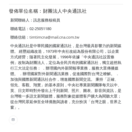
發佈單位名稱：財團法人中央通訊社
新聞聯絡人：訊息服務核稿員
聯絡電話：02-25051180
聯絡信箱：
timtimcna@mail.cna.com.tw
中央通訊社是中華民國的國家通訊社，是台灣最具影響力的新聞媒
體。 經歷組織改造，1973年中央社改組為股份有限公司，以企業
方式經營；隨著民主化發展，1996年依據「中央通訊社設置條
例」改制為財團法人，定位為全民共有的國家通訊社，獨立超然執
行三大法定任務： ．辦理國內外新聞報導業務，服務大眾傳播媒
體。 ．辦理國家對外新聞通訊業務，促進國際對台灣之瞭解。 ．
加強與國際新聞通訊社合作，增進國際新聞交流。 秉持「正確、
領先、客觀、翔實」的基本原則，中央社專業新聞團隊每天以中、
英、日文即時對外發出上千則新聞、照片、圖表、影音與資訊，是
台灣唯一多語文新聞媒體，服務對象從媒體客戶擴大為閱聽大眾；
從台灣民眾延伸至全球僑胞與讀者，充分扮演「台灣之眼，世界之
窗」。