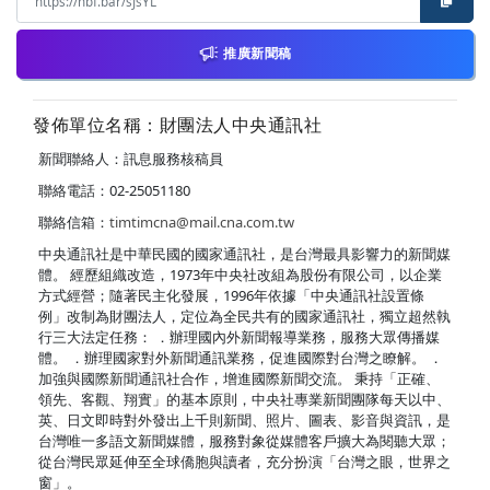
推廣新聞稿
發佈單位名稱：財團法人中央通訊社
新聞聯絡人：訊息服務核稿員
聯絡電話：02-25051180
聯絡信箱：
timtimcna@mail.cna.com.tw
中央通訊社是中華民國的國家通訊社，是台灣最具影響力的新聞媒
體。 經歷組織改造，1973年中央社改組為股份有限公司，以企業
方式經營；隨著民主化發展，1996年依據「中央通訊社設置條
例」改制為財團法人，定位為全民共有的國家通訊社，獨立超然執
行三大法定任務： ．辦理國內外新聞報導業務，服務大眾傳播媒
體。 ．辦理國家對外新聞通訊業務，促進國際對台灣之瞭解。 ．
加強與國際新聞通訊社合作，增進國際新聞交流。 秉持「正確、
領先、客觀、翔實」的基本原則，中央社專業新聞團隊每天以中、
英、日文即時對外發出上千則新聞、照片、圖表、影音與資訊，是
台灣唯一多語文新聞媒體，服務對象從媒體客戶擴大為閱聽大眾；
從台灣民眾延伸至全球僑胞與讀者，充分扮演「台灣之眼，世界之
窗」。