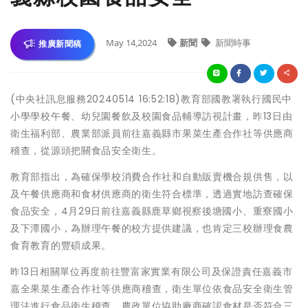
May 14,2024
新聞
新聞時事
推廣新聞稿
(中央社訊息服務20240514 16:52:18)教育部國教署執行國民中
小學學校午餐、幼兒園餐飲及校園食品輔導訪視計畫，昨13日由
衛生福利部、農業部派員前往嘉義縣市果菜生產合作社等供應商
稽查，從源頭把關食品安全衛生。
教育部指出，為確保學校消費合作社和自動販賣機合規供售，以
及午餐供應商和食材供應商的衛生符合標準，透過實地訪查確保
食品安全，4月29日前往嘉義縣鹿草鄉視察後塘國小、重寮國小
及下潭國小，為辦理午餐的校方提供建議，也肯定三校辦理食農
食育教育的豐碩成果。
昨13日相關單位再度前往豐富家實業有限公司及保證責任嘉義市
嘉全果菜生產合作社等供應商稽查，衛生單位依食品安全衛生管
理法進行食品衛生稽查，農政單位協助廠商確認食材是否符合三