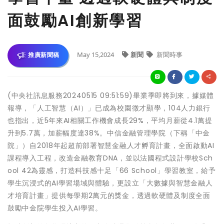
面鼓勵AI創新學習
May 15,2024
新聞
新聞時事
推廣新聞稿
(中央社訊息服務20240515 09:51:59)畢業季即將到來，據媒體
報導，「人工智慧（AI）」已成為校園徵才顯學，104人力銀行
也指出，近5年來AI相關工作機會成長29%，平均月薪從4.1萬提
升到5.7萬，加薪幅度達38%。中信金融管理學院（下稱「中金
院」）自2018年起超前部署智慧金融人才孵育計畫，全面啟動AI
課程導入工程，改造金融教育DNA，並以法國程式設計學校Sch
ool 42為靈感，打造科技感十足「66 School」學習教室，給予
學生沉浸式的AI學習場域與體驗，更設立「大數據與智慧金融人
才培育計畫」提供每學期2萬元的獎金，透過軟硬體及制度全面
鼓勵中金院學生投入AI學習。