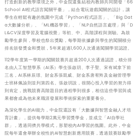
打造創新的教學環境之外，中金院還集結校內教師共同開發「66
School AI程式語言闖關平臺」，結合電玩遊戲闖關的設計，讓
學生在輕鬆有趣的氛圍中完成「Python程式語言」、「Big Dat
a大數據分析」、「ML機器學習」、「NLP自然語言處理」與「D
L&CV深度學習及電腦視覺」等初、中、高階課程與測驗。為鼓
勵學生參與，學校也祭出獎勵，每學期依據參與學生的闖關積分
排名頒發獎金和獎狀，5年來超過1,600人次通過闖關學習認證。
112學年度第一學期的闖關競賽共超過200人次通過認證，積分排
名由人工智慧學系（AI系）學生張啟玥、李子聖、宋有斌拿下前
三名，AI系林辰璟、財金系張凱威、財金系唐宥羚及金融管理學
士班林佩諭則並列第四名。張啟玥說，很開心投入學習的努力得
到肯定，挑戰競賽高階題目的過程學到很多，相信這些學習與成
果都會成為他未來職涯發展和學術探索的重要養分。
為深化學生的AI能力，中金院還設有「大數據與智慧金融人才培
育計畫」，提供每學期2萬元學習獎學金，並成立「AI自學社
群」，透過同儕共學模式，形塑校內AI學習的氛圍。此外，中金
院每年還會舉辦全校性的AI智慧創新應用競賽，透過競賽鼓勵學