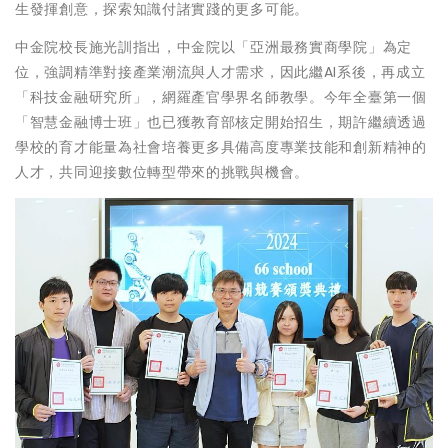
生發揮創意，探索知識付諸實踐的更多可能。
中金院校長施光訓指出，中金院以「亞洲最務實商學院」為定
位，強調精準對接產業潮流與人才需求，因此繼AI系後，再成立
「科技金融研究所」，網羅產官學界名師教學。今年全臺第一個
「智慧金融博士班」也已獲教育部核定開始招生，期許繼續透過
學校的育才能量為社會培養更多具備高度專業技能和創新精神的
人才，共同迎接數位轉型帶來的挑戰與機會。