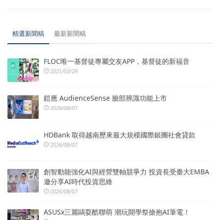
精選新聞稿
最新新聞稿
FLOC唯一基督徒專屬交友APP，基督徒的新福音
2021/03/29
鎧應 AudienceSense 臉部辨識功能上市
2026/08/07
HDBank 取得越南歷來最大規模國際銀團社會貸款
2026/08/07
創智動能強化AI與經營雙軸競爭力 投資長受臺大EMBA
邀分享AI時代投資思維
2026/08/07
ASUSx三麗鷗耍酷聯萌 潮玩開學祭搶抱AI筆電！