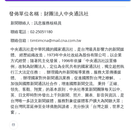
發佈單位名稱：財團法人中央通訊社
新聞聯絡人：訊息服務核稿員
聯絡電話：02-25051180
聯絡信箱：
timtimcna@mail.cna.com.tw
中央通訊社是中華民國的國家通訊社，是台灣最具影響力的新聞媒
體。 經歷組織改造，1973年中央社改組為股份有限公司，以企業
方式經營；隨著民主化發展，1996年依據「中央通訊社設置條
例」改制為財團法人，定位為全民共有的國家通訊社，獨立超然執
行三大法定任務： ．辦理國內外新聞報導業務，服務大眾傳播媒
體。 ．辦理國家對外新聞通訊業務，促進國際對台灣之瞭解。 ．
加強與國際新聞通訊社合作，增進國際新聞交流。 秉持「正確、
領先、客觀、翔實」的基本原則，中央社專業新聞團隊每天以中、
英、日文即時對外發出上千則新聞、照片、圖表、影音與資訊，是
台灣唯一多語文新聞媒體，服務對象從媒體客戶擴大為閱聽大眾；
從台灣民眾延伸至全球僑胞與讀者，充分扮演「台灣之眼，世界之
窗」。