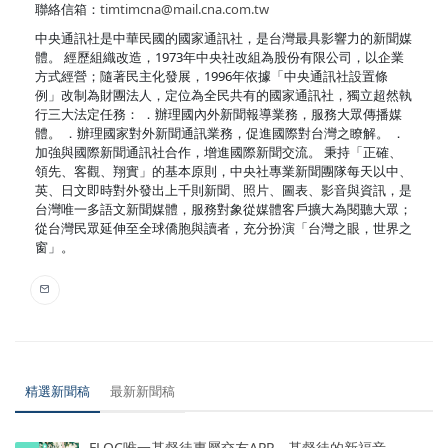
聯絡信箱：
timtimcna@mail.cna.com.tw
中央通訊社是中華民國的國家通訊社，是台灣最具影響力的新聞媒
體。 經歷組織改造，1973年中央社改組為股份有限公司，以企業
方式經營；隨著民主化發展，1996年依據「中央通訊社設置條
例」改制為財團法人，定位為全民共有的國家通訊社，獨立超然執
行三大法定任務： ．辦理國內外新聞報導業務，服務大眾傳播媒
體。 ．辦理國家對外新聞通訊業務，促進國際對台灣之瞭解。 ．
加強與國際新聞通訊社合作，增進國際新聞交流。 秉持「正確、
領先、客觀、翔實」的基本原則，中央社專業新聞團隊每天以中、
英、日文即時對外發出上千則新聞、照片、圖表、影音與資訊，是
台灣唯一多語文新聞媒體，服務對象從媒體客戶擴大為閱聽大眾；
從台灣民眾延伸至全球僑胞與讀者，充分扮演「台灣之眼，世界之
窗」。
精選新聞稿
最新新聞稿
FLOC唯一基督徒專屬交友APP，基督徒的新福音