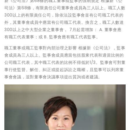
新《公司法》第68條的職工董事或監事的強制規定 根據新《公
司法》第68條，有限責任公司董事會成員為三人以上。職工人數
300以上的有限責任公司，除依法設監事會並有公司職工代表的
外，其董事會成員中應當有公司職工代表。換言之，職工人數達
300以上之中大型企業之董事會， 7月起需增加： A. 董事會應
有職工代表董事；或 B. 監事會應有職工代表監事。
職工董事或職工監事對內部治理之影響 根據新《公司法》，監事
會成員為三人以上。監事會成員應當包括股東代表和適當比例的
公司職工代表，其中職工代表的比例不得低於1/3。監事會可對董
事行使監督、解任、糾正或提起訴訟之職權，且監事可以列席董
事會會議，並對董事會決議事項提出質詢或者建議。