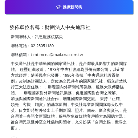
推廣新聞稿
發佈單位名稱：財團法人中央通訊社
新聞聯絡人：訊息服務核稿員
聯絡電話：02-25051180
聯絡信箱：
timtimcna@mail.cna.com.tw
中央通訊社是中華民國的國家通訊社，是台灣最具影響力的新聞媒
體。 經歷組織改造，1973年中央社改組為股份有限公司，以企業
方式經營；隨著民主化發展，1996年依據「中央通訊社設置條
例」改制為財團法人，定位為全民共有的國家通訊社，獨立超然執
行三大法定任務： ．辦理國內外新聞報導業務，服務大眾傳播媒
體。 ．辦理國家對外新聞通訊業務，促進國際對台灣之瞭解。 ．
加強與國際新聞通訊社合作，增進國際新聞交流。 秉持「正確、
領先、客觀、翔實」的基本原則，中央社專業新聞團隊每天以中、
英、日文即時對外發出上千則新聞、照片、圖表、影音與資訊，是
台灣唯一多語文新聞媒體，服務對象從媒體客戶擴大為閱聽大眾；
從台灣民眾延伸至全球僑胞與讀者，充分扮演「台灣之眼，世界之
窗」。