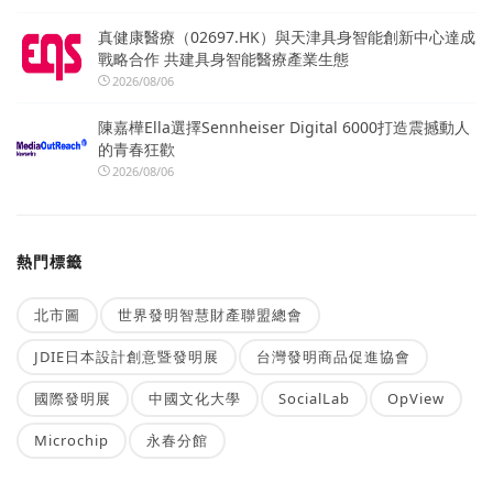
真健康醫療（02697.HK）與天津具身智能創新中心達成
戰略合作 共建具身智能醫療產業生態
2026/08/06
陳嘉樺Ella選擇Sennheiser Digital 6000打造震撼動人
的青春狂歡
2026/08/06
熱門標籤
北市圖
世界發明智慧財產聯盟總會
JDIE日本設計創意暨發明展
台灣發明商品促進協會
國際發明展
中國文化大學
SocialLab
OpView
Microchip
永春分館