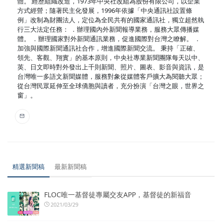
體。 經歷組織改造，1973年中央社改組為股份有限公司，以企業
方式經營；隨著民主化發展，1996年依據「中央通訊社設置條
例」改制為財團法人，定位為全民共有的國家通訊社，獨立超然執
行三大法定任務： ．辦理國內外新聞報導業務，服務大眾傳播媒
體。 ．辦理國家對外新聞通訊業務，促進國際對台灣之瞭解。 ．
加強與國際新聞通訊社合作，增進國際新聞交流。 秉持「正確、
領先、客觀、翔實」的基本原則，中央社專業新聞團隊每天以中、
英、日文即時對外發出上千則新聞、照片、圖表、影音與資訊，是
台灣唯一多語文新聞媒體，服務對象從媒體客戶擴大為閱聽大眾；
從台灣民眾延伸至全球僑胞與讀者，充分扮演「台灣之眼，世界之
窗」。
精選新聞稿
最新新聞稿
FLOC唯一基督徒專屬交友APP，基督徒的新福音
2021/03/29