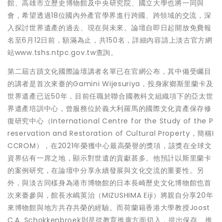
館、高雄市立歷史博物館及中央研究院、國立大學也將一同與
會，希望透過18位國內外產官學界進行跨國、跨領域的交流，深
入探討世界遺產的過去、現在與未來。論壇自即日起開放免費報
名至6月12日前，額滿為止，共150名，詳細內容請上淡古官方網
站www.tshs.ntpc.gov.tw查詢。
第二屆古蹟文化國際論壇講者名單已在官網公布，其中備受矚目
的講者是首次來臺的Gamini Wijesuriya，投身家鄉斯里蘭卡及
世界遺產已近50年，目前任職於聯合國教科文組織項下的亞太世
界遺產培訓中心，曾服務位於義大利羅馬的國際文化資產保存修
復研究中心（International Centre for the Study of the P
reservation and Restoration of Cultural Property，簡稱I
CCROM），在2021年榮獲中心最高榮譽的獎項，該獎在全球文
資界佔有一席之地，顯示對世遺的貢獻甚多。他預計以斯里蘭卡
的案例研究，在論壇中分享永續發展與文化交流的重要性。另
外，與淡古同樣身為港市博物館的日本長崎歷史文化博物館也首
次來臺參與，館長水嶋英治（MIZUSHIMA Eiji）將親自分享20年
來博物館與地方共存共榮的經驗。而荷蘭籍香港大學教授Joost
C.A. Schokkenbroek則是從教育推廣方面切入，提出保存、推