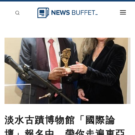
回到首頁
新聞稿分類
登入
刊登
淡水古蹟博物館「國際論
壇」報名中 帶你走遍東亞