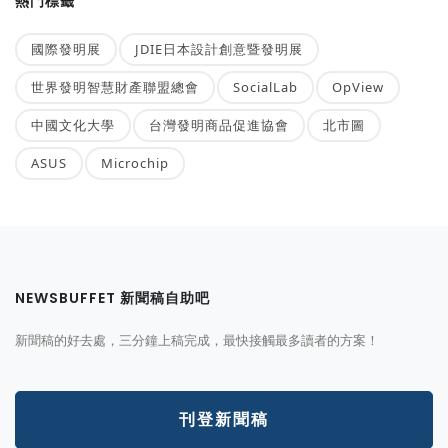
熱門標籤
國際發明展
JDIE日本設計創意暨發明展
世界發明智慧財產聯盟總會
SocialLab
OpView
中國文化大學
台灣發明商品促進協會
北市圖
ASUS
Microchip
NEWSBUFFET 新聞稿自助吧
新聞稿的好去處，三分鐘上稿完成，最快接觸最多讀者的方案！
刊登新聞稿