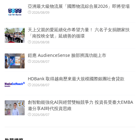
亞洲最大級物流展「國際物流綜合展2026」即將登場
2026/08/09
天上父親的愛延續化作希望力量！ 六名子女捐贈家扶
「南投映全號」延續善的循環
2026/08/08
鎧應 AudienceSense 臉部辨識功能上市
2026/08/07
HDBank 取得越南歷來最大規模國際銀團社會貸款
2026/08/07
創智動能強化AI與經營雙軸競爭力 投資長受臺大EMBA
邀分享AI時代投資思維
2026/08/07