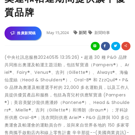
質品牌
May 15,2024
新聞
新聞時事
推廣新聞稿
(中央社訊息服務20240515 13:35:26) • 超過 30 種 P&G 品牌
共同推出奧運及帕運主題活動，包括幫寶適（Pampers®）、Ar
iel®、Fairy®、Venus®、吉列（Gillette®）、Always®、海倫
仙度絲（Head & Shoulders®）、Oral-B® 和 ZzzQuil® • P&
G 品牌為奧運及帕運選手村的 22,000 多名運動員，以及工作人
員提供優質產品和服務，包括為育兒村供應幫寶適 (Pampers
®)；美容美髮沙龍供應潘婷（Pantene®）、Head & Shoulde
rs®、Mielle®、吉列（Gillette®）和博朗（Braun®）；牙科診
所供應 Oral-B®；洗衣間則供應 Ariel® • P&G 品牌與 100 多位
奧運會及帕運會的運動員合作，並與來自世界各地的 150 多家零
售商攜手啟動店內和線上零售計畫 辛辛那提--(美國商業資訊)-