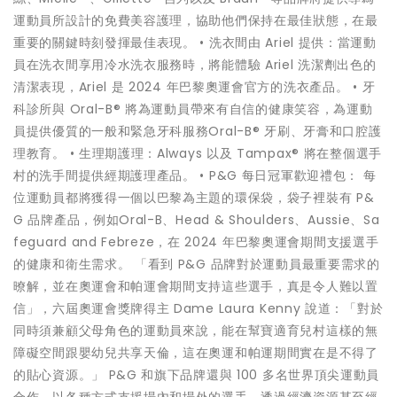
運動員所設計的免費美容護理，協助他們保持在最佳狀態，在最
重要的關鍵時刻發揮最佳表現。 • 洗衣間由 Ariel 提供：當運動
員在洗衣間享用冷水洗衣服務時，將能體驗 Ariel 洗潔劑出色的
清潔表現，Ariel 是 2024 年巴黎奧運會官方的洗衣產品。 • 牙
科診所與 Oral-B® 將為運動員帶來有自信的健康笑容，為運動
員提供優質的一般和緊急牙科服務Oral-B® 牙刷、牙膏和口腔護
理教育。 • 生理期護理：Always 以及 Tampax® 將在整個選手
村的洗手間提供經期護理產品。 • P&G 每日冠軍歡迎禮包： 每
位運動員都將獲得一個以巴黎為主題的環保袋，袋子裡裝有 P&
G 品牌產品，例如Oral-B、Head & Shoulders、Aussie、Sa
feguard and Febreze，在 2024 年巴黎奧運會期間支援選手
的健康和衛生需求。 「看到 P&G 品牌對於運動員最重要需求的
暸解，並在奧運會和帕運會期間支持這些選手，真是令人難以置
信」，六屆奧運會獎牌得主 Dame Laura Kenny 說道：「對於
同時須兼顧父母角色的運動員來說，能在幫寶適育兒村這樣的無
障礙空間跟嬰幼兒共享天倫，這在奧運和帕運期間實在是不得了
的貼心資源。」 P&G 和旗下品牌還與 100 多名世界頂尖運動員