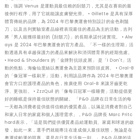
動，強調 Venus 是運動員最信賴的刮鬍刀，尤其是在賽前的最
後例行程序，用了它就能讓皮膚變光滑。 • Gillette 是具有深厚
體育傳統的品牌，為 2024 年巴黎奧運會特別設計的金色剃鬚
刀，以及吉列實驗室產品線裡表現最佳的產品為主的活動，吉列
將「男人能獲得最好的 (刮鬍刀)」的長期承諾付諸實現。 • Alw
ays 是 2024 年巴黎奧運會的官方產品。「不一樣的生理期」活
動透過具有卓越保護力的產品來解決和消弭體育界的經期焦慮。
• Head & Shoulders 的「金牌對抗頭皮屑」 是「I Don't」活
動的焦點，海倫仙度絲以奧運會為主題來預防頭皮屑。 • Oral-B
的「像冠軍一樣刷牙」活動，利用該品牌作為 2024 年巴黎奧運
會官方口腔護理產品的角色，推廣使用 Oral-B 來讓牙齒更乾
淨、更強壯。 • ZzzQuil 的「像每日冠軍一樣睡覺」活動提倡更
好的睡眠是保持最佳狀態的關鍵。 「P&G 品牌在日常生活的每
一天都為消費者提供值得信賴的優質產品，以滿足消費者對自己
和家人日常的家庭和個人護理需求」，P&G 品牌長 Marc Pritc
hard表示，「這是我們提供優質產品給運動員、家庭和球迷的啟
發，如此一來，選手們就能專注在達成個人最佳狀態，無論是在
奧運或帕運的競賽，還是在日常生活每一刻。」 P&G 品牌的這