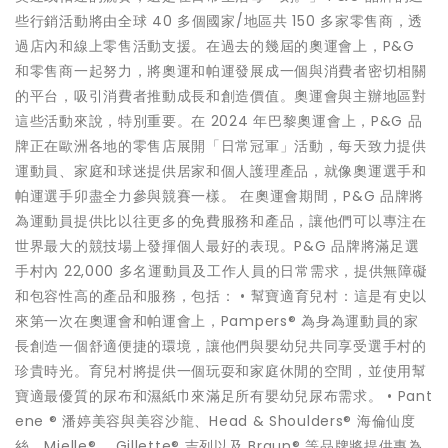
些行銷活動將由全球 40 多個國家/地區共 150 多家零售商，透
過店內和線上零售活動支援。在過去的幾屆的奧運會上，P&G
和零售商一起努力，將奧運和帕運發展成一個與消費者密切相關
的平台，吸引消費者推動成長和創造價值。奧運會與主辦地區對
這些活動來說，特別重要。在 2024 年巴黎奧運會上，P&G 品
牌正在歐洲各地的零售店展開「日常冠軍」活動，每天致力提供
運動員、家庭和球迷提供居家和個人護理產品，就像奧運選手和
帕運選手卯盡全力參與競賽一樣。 在奧運會期間，P&G 品牌將
為運動員提供比以往更多的免費服務和產品，讓他們可以專注在
世界最大的競技場上發揮個人最好的表現。P&G 品牌將滿足選
手村內 22,000 多名運動員及工作人員的日常需求，提供無障礙
和包容性高的產品和服務，包括： • 幫寶適育兒村：這是有史以
來第一次在奧運會和帕運會上，Pampers® 為身為運動員的家
長創造一個舒適便捷的環境，讓他們與嬰幼兒共同享受選手村的
珍貴時光。育兒村將提供一個玩耍和家庭休閒的空間，並使用幫
寶適最優質的尿布和濕紙巾來滿足所有嬰幼兒尿布需求。 • Pant
ene ® 潘婷美容與美容沙龍、Head & Shoulders® 海倫仙度
絲、Mielle® 、Gillette® 吉列以及 Braun® 等品牌將提供專為