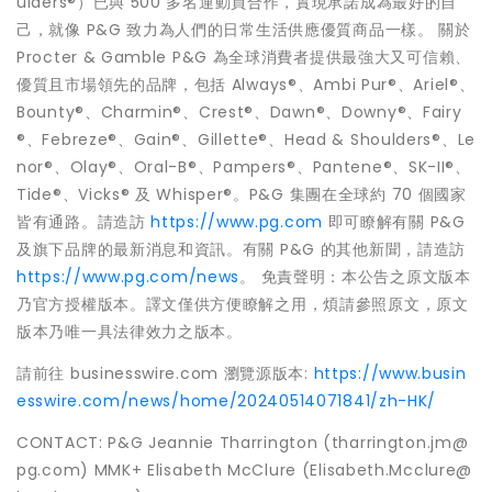
ulders®）已與 500 多名運動員合作，實現承諾成為最好的自
己，就像 P&G 致力為人們的日常生活供應優質商品一樣。 關於
Procter & Gamble P&G 為全球消費者提供最強大又可信賴、
優質且市場領先的品牌，包括 Always®、Ambi Pur®、Ariel®、
Bounty®、Charmin®、Crest®、Dawn®、Downy®、Fairy
®、Febreze®、Gain®、Gillette®、Head & Shoulders®、Le
nor®、Olay®、Oral-B®、Pampers®、Pantene®、SK-II®、
Tide®、Vicks® 及 Whisper®。P&G 集團在全球約 70 個國家
皆有通路。請造訪
https://www.pg.com
即可瞭解有關 P&G
及旗下品牌的最新消息和資訊。有關 P&G 的其他新聞，請造訪
https://www.pg.com/news
。 免責聲明：本公告之原文版本
乃官方授權版本。譯文僅供方便瞭解之用，煩請參照原文，原文
版本乃唯一具法律效力之版本。
請前往 businesswire.com 瀏覽源版本:
https://www.busin
esswire.com/news/home/20240514071841/zh-HK/
CONTACT: P&G Jeannie Tharrington (tharrington.jm@
pg.com) MMK+ Elisabeth McClure (Elisabeth.Mcclure@