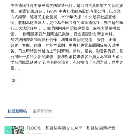
中央通訊社是中華民國的國家通訊社，是台灣最具影響力的新聞媒
體。 經歷組織改造，1973年中央社改組為股份有限公司，以企業
方式經營；隨著民主化發展，1996年依據「中央通訊社設置條
例」改制為財團法人，定位為全民共有的國家通訊社，獨立超然執
行三大法定任務： ．辦理國內外新聞報導業務，服務大眾傳播媒
體。 ．辦理國家對外新聞通訊業務，促進國際對台灣之瞭解。 ．
加強與國際新聞通訊社合作，增進國際新聞交流。 秉持「正確、
領先、客觀、翔實」的基本原則，中央社專業新聞團隊每天以中、
英、日文即時對外發出上千則新聞、照片、圖表、影音與資訊，是
台灣唯一多語文新聞媒體，服務對象從媒體客戶擴大為閱聽大眾；
從台灣民眾延伸至全球僑胞與讀者，充分扮演「台灣之眼，世界之
窗」。
精選新聞稿
最新新聞稿
FLOC唯一基督徒專屬交友APP，基督徒的新福音
2021/03/29