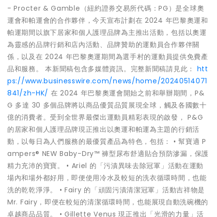
- Procter & Gamble（紐約證券交易所代碼：PG）是全球奧
運會和帕運會的合作夥伴，今天宣布計劃在 2024 年巴黎奧運和
帕運期間以旗下居家和個人護理品牌為主推出活動，包括以奧運
為靈感的品牌行銷和店內活動、品牌贊助的運動員合作夥伴關
係，以及在 2024 年巴黎奧運期間為選手村的運動員提供免費產
品和服務。 本新聞稿包含多媒體資訊。完整新聞稿請見此：
htt
ps://www.businesswire.com/news/home/20240514071
841/zh-HK/
在 2024 年巴黎奧運會開始之前和舉辦期間，P&
G 多達 30 多個品牌將以商品優質品質展現全球，觸及各國數十
億的消費者。受到全世界最傑出運動員精彩表現的啟發， P&G
的居家和個人護理品牌現正推出以奧運和帕運為主題的行銷活
動，以每日為人們服務的最優質產品為特色，包括： • 幫寶適 P
ampers® NEW Baby-Dry™ 褲型尿布舒適貼合預防滲漏，保護
精力充沛的寶寶。 • Ariel 的「污漬異味去除冠軍」活動在運動
場內和場外都好用，即便使用冷水及較短的洗衣循環時間，也能
洗的乾乾淨淨。 • Fairy 的「頑固污漬清潔冠軍」活動吉祥物是
Mr. Fairy，即便在較短的清潔循環時間，也能展現自動洗碗機的
卓越商品品質。 • Gillette Venus 現正推出「光滑的力量」活