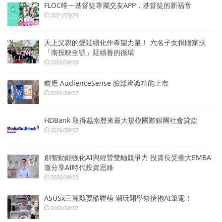
FLOC唯一基督徒專屬交友APP，基督徒的新福音
2021/03/29
天上父親的愛延續化作希望力量！ 六名子女捐贈家扶
「南投映全號」延續善的循環
2026/08/08
鎧應 AudienceSense 臉部辨識功能上市
2026/08/07
HDBank 取得越南歷來最大規模國際銀團社會貸款
2026/08/07
創智動能強化AI與經營雙軸競爭力 投資長受臺大EMBA
邀分享AI時代投資思維
2026/08/07
ASUSx三麗鷗耍酷聯萌 潮玩開學祭搶抱AI筆電！
2026/08/07