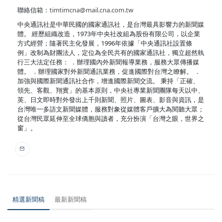
聯絡信箱：
timtimcna@mail.cna.com.tw
中央通訊社是中華民國的國家通訊社，是台灣最具影響力的新聞媒
體。 經歷組織改造，1973年中央社改組為股份有限公司，以企業
方式經營；隨著民主化發展，1996年依據「中央通訊社設置條
例」改制為財團法人，定位為全民共有的國家通訊社，獨立超然執
行三大法定任務： ．辦理國內外新聞報導業務，服務大眾傳播媒
體。 ．辦理國家對外新聞通訊業務，促進國際對台灣之瞭解。 ．
加強與國際新聞通訊社合作，增進國際新聞交流。 秉持「正確、
領先、客觀、翔實」的基本原則，中央社專業新聞團隊每天以中、
英、日文即時對外發出上千則新聞、照片、圖表、影音與資訊，是
台灣唯一多語文新聞媒體，服務對象從媒體客戶擴大為閱聽大眾；
從台灣民眾延伸至全球僑胞與讀者，充分扮演「台灣之眼，世界之
窗」。
精選新聞稿
最新新聞稿