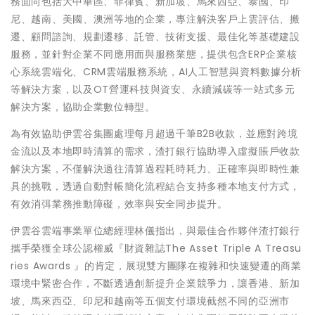
務面向包括大中華區、菲律賓、新加坡、馬來西亞、泰國、印
尼、越南、美國、澳洲等地的企業，專注解決客戶上雲評估、搬
遷、顧問諮詢、規劃遷移、託管、技術支援、最佳化等基礎建設
服務，並針對企業不同應用面與服務業態，提供包含ERP企業核
心系統雲端化、CRM雲端服務系統，AI人工智慧與資料數據分析
等解決方案，以及OT營運科技與資安、永續減碳等一站式多元
解決方案，協助企業數位轉型。
為有效協助伊雲谷集團處理每月超過千筆B2B收款，並應對跨境
金流以及本地即時清算的需求，渣打銀行協助導入虛擬賬戶收款
解決方案，不僅解決過往清算過程耗時耗力、正確率與即時性兼
具的挑戰，透過自動對帳簡化流程結合支持多種本地支付方式，
有效消弭業務推動障礙，效率與安全同步提升。
伊雲谷雲端事業單位總經理林儀指出，與最佳合作夥伴渣打銀行
攜手榮獲全球公認權威『財資雜誌The Asset Triple A Treasu
ries Awards 』的肯定，展現雙方團隊在複雜和快速變遷的商業
環境中緊密合作，不斷透過創新提升企業競爭力，讓香港、新加
坡、馬來西亞、印尼和越南等五個支付環境截然不同的亞洲市