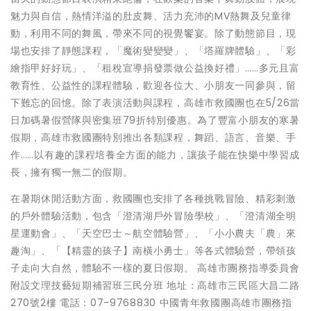
魅力與自信，熱情洋溢的肚皮舞、活力充沛的MV熱舞及兒童律
動，利用不同的舞風，帶來不同的視覺饗宴。除了動態節目，現
場也安排了靜態課程，「魔術變變變」、「塔羅牌體驗」、「彩
繪指甲好好玩」、「租稅宣導捐發票做公益換好禮」……多元且富
教育性、公益性的課程體驗，歡迎各位大、小朋友一同參與，留
下難忘的回憶。除了表演活動與課程，高雄市救國團也在5/26當
日加碼暑假營隊與密集班79折特別優惠。為了豐富小朋友的寒暑
假期，高雄市救國團特別推出各類課程，舞蹈、語言、音樂、手
作……以有趣的課程培養全方面的能力，讓孩子能在快樂中學習成
長，擁有獨一無二的假期。
在暑期休閒活動方面，救國團也安排了各種挑戰冒險、精彩刺激
的戶外體驗活動，包含「澄清湖戶外冒險學校」、「澄清湖全明
星運動會」、「天空巴士～航空體驗營」、「小小農夫「農」來
趣淘」、「【精靈的孩子】南橫小勇士」等各式體驗營，帶領孩
子走向大自然，體驗不一樣的夏日假期。 高雄市團務指導委員會
附設文理技藝短期補習班三民分班 地址：高雄市三民區大昌二路
270號2樓 電話：07-9768830 中國青年救國團高雄市團務指