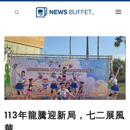
回到首頁
新聞稿分類
登入
刊登
113年龍騰迎新局，七二展風
華