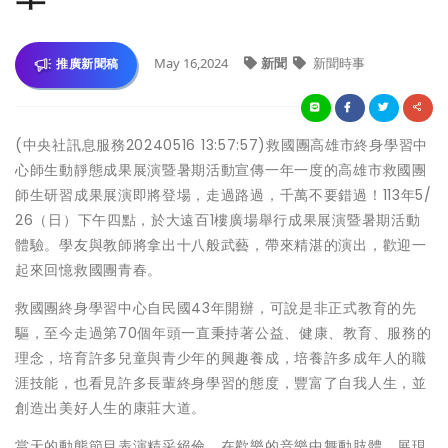
May 16,2024
新聞
新聞時事
推廣新聞稿
(中央社訊息服務20240516 13:57:57)救國團高雄市終身學習中
心師生動靜態成果展演暨暑期活動宣傳一年一度的高雄市救國團
師生研習成果展演即將登場，走過路過，千萬不要錯過！113年5/
26（日）下午四點，於大遠百1樓廣場舉行成果展演暨暑期活動
體驗。學友與教師將拿出十八般武藝，帶來精湛的演出，歡迎一
起來回憶救國團青春。
救國團終身學習中心自民國43年開辦，可說是非正式教育的先
驅，至今走過第70個年頭一直秉持著公益、健康、教育、服務的
理念，培育許多兒童與青少年的興趣養成，培養許多成年人的職
涯技能，也看見許多長輩終身學習的態度，豐富了自我人生，並
創造出美好人生的康莊大道。
當天的動態節目表演精采絕倫，在歡樂的音樂中舞動肢體，展現