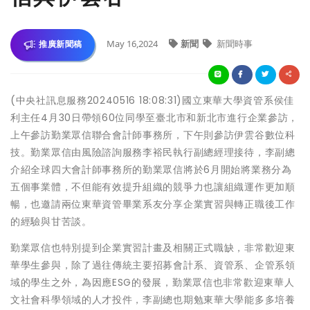
May 16,2024
新聞
新聞時事
推廣新聞稿
(中央社訊息服務20240516 18:08:31)國立東華大學資管系侯佳
利主任4月30日帶領60位同學至臺北市和新北市進行企業參訪，
上午參訪勤業眾信聯合會計師事務所，下午則參訪伊雲谷數位科
技。勤業眾信由風險諮詢服務李裕民執行副總經理接待，李副總
介紹全球四大會計師事務所的勤業眾信將於6月開始將業務分為
五個事業體，不但能有效提升組織的競爭力也讓組織運作更加順
暢，也邀請兩位東華資管畢業系友分享企業實習與轉正職後工作
的經驗與甘苦談。
勤業眾信也特別提到企業實習計畫及相關正式職缺，非常歡迎東
華學生參與，除了過往傳統主要招募會計系、資管系、企管系領
域的學生之外，為因應ESG的發展，勤業眾信也非常歡迎東華人
文社會科學領域的人才投件，李副總也期勉東華大學能多多培養