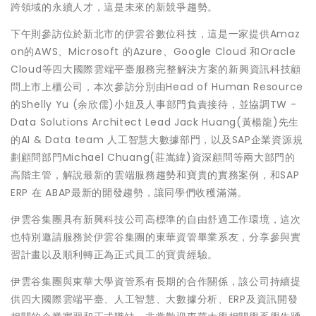
跨領域的永續人才，這是未來的新競爭趨勢。
下午則參訪位於新北市的伊雲谷數位科技，這是一家提供Amaz
on的AWS、Microsoft 的Azure、Google Cloud 和Oracle
Cloud等四大國際雲端平臺服務完整解決方案的新興資訊科技顧
問上市上櫃公司，本次參訪分別由Head of Human Resource
的Shelly Yu (余欣儒)小姐及人事部門負責接待，並協調TW -
Data Solutions Architect Lead Jack Huang(黃楊龍)先生
的AI & Data team 人工智慧大數據部門，以及SAP企業資源規
劃顧問部門Michael Chuang(莊嵩緯)資深顧問等兩大部門的
高階主管，解說最新的雲端服務趨勢和寶貴的實務案例，和SAP
ERP 在 ABAP最新的開發趨勢，讓同學們收穫滿滿。
伊雲谷集團具有新興科技公司高標準的自由舒適工作環境，這次
也特別邀請服務於伊雲谷集團的東華資管畢業系友，分享參與實
習計畫以及順利轉正為正式員工的寶貴經驗。
伊雲谷集團與東華大學資管系有長期的合作關係，該公司持續提
供四大國際雲端平臺、人工智慧、大數據分析、ERP及資訊開發