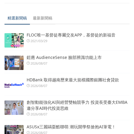
精選新聞稿
最新新聞稿
FLOC唯一基督徒專屬交友APP，基督徒的新福音
2021/03/29
鎧應 AudienceSense 臉部辨識功能上市
2026/08/07
HDBank 取得越南歷來最大規模國際銀團社會貸款
2026/08/07
創智動能強化AI與經營雙軸競爭力 投資長受臺大EMBA
邀分享AI時代投資思維
2026/08/07
ASUSx三麗鷗耍酷聯萌 潮玩開學祭搶抱AI筆電！
2026/08/07