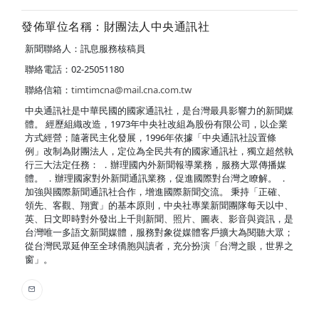
發佈單位名稱：財團法人中央通訊社
新聞聯絡人：訊息服務核稿員
聯絡電話：02-25051180
聯絡信箱：
timtimcna@mail.cna.com.tw
中央通訊社是中華民國的國家通訊社，是台灣最具影響力的新聞媒
體。 經歷組織改造，1973年中央社改組為股份有限公司，以企業
方式經營；隨著民主化發展，1996年依據「中央通訊社設置條
例」改制為財團法人，定位為全民共有的國家通訊社，獨立超然執
行三大法定任務： ．辦理國內外新聞報導業務，服務大眾傳播媒
體。 ．辦理國家對外新聞通訊業務，促進國際對台灣之瞭解。 ．
加強與國際新聞通訊社合作，增進國際新聞交流。 秉持「正確、
領先、客觀、翔實」的基本原則，中央社專業新聞團隊每天以中、
英、日文即時對外發出上千則新聞、照片、圖表、影音與資訊，是
台灣唯一多語文新聞媒體，服務對象從媒體客戶擴大為閱聽大眾；
從台灣民眾延伸至全球僑胞與讀者，充分扮演「台灣之眼，世界之
窗」。