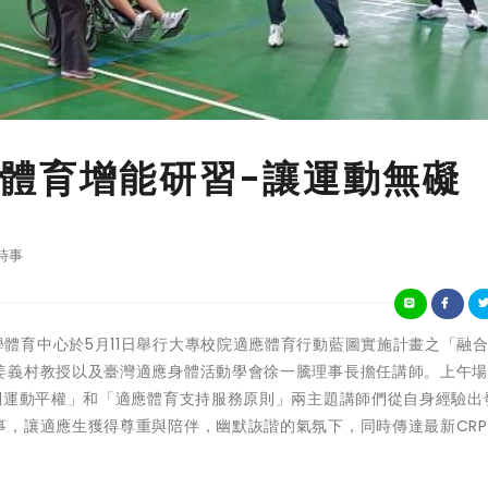
體育增能研習-讓運動無礙
時事
國立東華大學體育中心於5月11日舉行大專校院適應體育行動藍圖實施計畫之「融
姜義村教授以及臺灣適應身體活動學會徐一騰理事長擔任講師。上午
到運動平權」和「適應體育支持服務原則」兩主題講師們從自身經驗出
，讓適應生獲得尊重與陪伴，幽默詼諧的氣氛下，同時傳達最新CRP