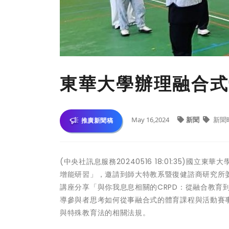
東華大學辦理融合式
May 16,2024
新聞
新聞
推廣新聞稿
(中央社訊息服務20240516 18:01:35)
增能研習」，邀請到師大特教系暨復健諮商研究所
講座分享「與你我息息相關的CRPD：從融合教育
導參與者思考如何從事融合式的體育課程與活動賽事
與特殊教育法的相關法規。