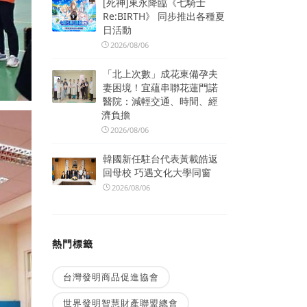
[死神]東永降臨《七騎士
Re:BIRTH》 同步推出各種夏
日活動
2026/08/06
「北上次數」成花東備孕夫
妻困境！宜蘊串聯花蓮門諾
醫院：減輕交通、時間、經
濟負擔
2026/08/06
韓國新任駐台代表黃載皓返
回母校 巧遇文化大學同窗
2026/08/06
熱門標籤
台灣發明商品促進協會
世界發明智慧財產聯盟總會