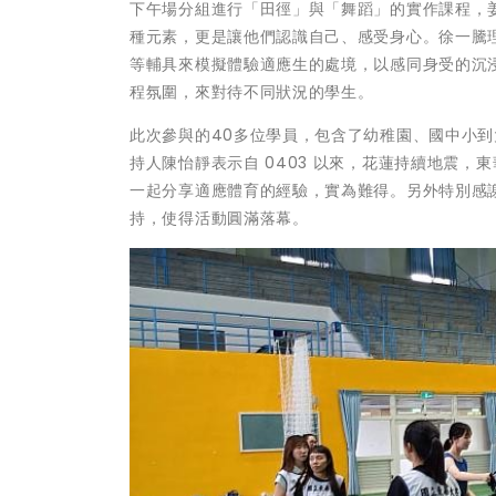
下午場分組進行「田徑」與「舞蹈」的實作課程，
種元素，更是讓他們認識自己、感受身心。徐一騰
等輔具來模擬體驗適應生的處境，以感同身受的沉
程氛圍，來對待不同狀況的學生。
此次參與的40多位學員，包含了幼稚園、國中小
持人陳怡靜表示自 0403 以來，花蓮持續地震
一起分享適應體育的經驗，實為難得。另外特別感
持，使得活動圓滿落幕。