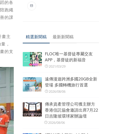
舞蹈的各
用陪跑繩
友善的課
計畫主
精選新聞稿
最新新聞稿
力量，
計畫的支
FLOC唯一基督徒專屬交友
APP，基督徒的新福音
2021/03/29
遠傳漫遊跨洲多國20GB全新
登場 多國轉機旅行首選
2026/08/06
傳承資產管理公司獲主辦方
香港信託協會邀請出席7月22
日吉隆坡環球家辦論壇
2026/08/06