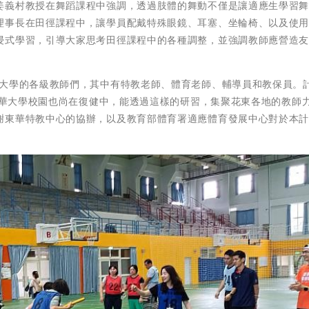
姜義村教授在舞蹈課程中強調，透過肢體的舞動不僅是讓適應生學習
理事長在田徑課程中，讓學員配戴特殊眼鏡、耳塞、坐輪椅、以及使
浸式學習，引導大家思考田徑課程中的各種調整，並強調教師應營造
到大學的各級教師們，其中有特教老師、體育老師、輔導員和教保員。
，東華大學校園也尚在復健中，能透過這樣的研習，集聚花東各地的教師
謝東華特教中心的協辦，以及教育部體育署適應體育發展中心對於本