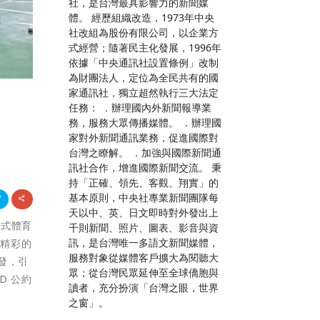
社，是台灣最具影響力的新聞媒
體。 經歷組織改造，1973年中央
社改組為股份有限公司，以企業方
式經營；隨著民主化發展，1996年
依據「中央通訊社設置條例」改制
為財團法人，定位為全民共有的國
家通訊社，獨立超然執行三大法定
任務： ．辦理國內外新聞報導業
務，服務大眾傳播媒體。 ．辦理國
家對外新聞通訊業務，促進國際對
台灣之瞭解。 ．加強與國際新聞通
訊社合作，增進國際新聞交流。 秉
持「正確、領先、客觀、翔實」的
基本原則，中央社專業新聞團隊每
天以中、英、日文即時對外發出上
合式體育
千則新聞、照片、圖表、影音與資
訊，是台灣唯一多語文新聞媒體，
場精彩的
服務對象從媒體客戶擴大為閱聽大
發，引
眾；從台灣民眾延伸至全球僑胞與
D 公約
讀者，充分扮演「台灣之眼，世界
之窗」。