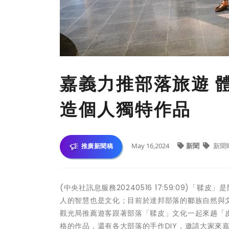
嘉義力推部落旅遊 
造個人獨特作品
May 16,2024
新聞
新聞
推廣新聞稿
(中央社訊息服務20240516 17:59:09)
人的智慧也是文化；目前於達邦部落的鄒族自然與
觀光局推薦遊客跟著部落「鞣皮」文化一起來趟「
格的作品，還有各大部落的手作DIY，邀請大家來