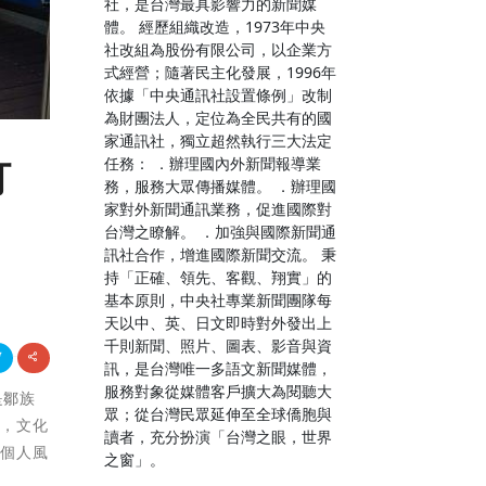
社，是台灣最具影響力的新聞媒
體。 經歷組織改造，1973年中央
社改組為股份有限公司，以企業方
式經營；隨著民主化發展，1996年
依據「中央通訊社設置條例」改制
為財團法人，定位為全民共有的國
家通訊社，獨立超然執行三大法定
任務： ．辦理國內外新聞報導業
打
務，服務大眾傳播媒體。 ．辦理國
家對外新聞通訊業務，促進國際對
台灣之瞭解。 ．加強與國際新聞通
訊社合作，增進國際新聞交流。 秉
持「正確、領先、客觀、翔實」的
基本原則，中央社專業新聞團隊每
天以中、英、日文即時對外發出上
千則新聞、照片、圖表、影音與資
訊，是台灣唯一多語文新聞媒體，
服務對象從媒體客戶擴大為閱聽大
是鄒族
眾；從台灣民眾延伸至全球僑胞與
色，文化
讀者，充分扮演「台灣之眼，世界
屬個人風
之窗」。