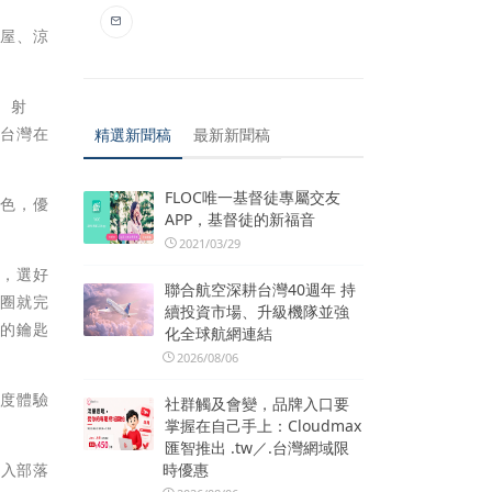
家屋、涼
、射
識台灣在
精選新聞稿
最新新聞稿
FLOC唯一基督徒專屬交友
特色，優
APP，基督徒的新福音
2021/03/29
個，選好
聯合航空深耕台灣40週年 持
匙圈就完
續投資市場、升級機隊並強
型的鑰匙
化全球航網連結
2026/08/06
深度體驗
社群觸及會變，品牌入口要
掌握在自己手上：Cloudmax
匯智推出 .tw／.台灣網域限
時優惠
融入部落