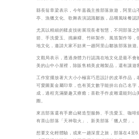
縣長翁章梁表示，今年嘉義主推部落旅遊，阿里山
亭、漁獵文化、歌舞表演認識鄒族，品嚐風味餐認
尤其以精細的鞣皮技術展現長者智慧，不同部落之間
箭、手洗愛玉、搗麻糬、竹杯製作、風笛製作等，
地文化，邀請大家不妨來一趟阿里山鄒族部落旅遊
文觀局表示，透過身體力行認識在地文化是最不會
美的山中小屋裡，除販售精美皮雕製品，還有讓遊
工作室擺放著大大小小極富巧思設計的皮革作品，
可愛圖案金屬印章，也有英文數字能拚出自己名字
成，過程充滿樂趣又療癒；喜歡手作皮雕還能到山
圈。
來吉部落還有手磨山豬造型服飾、手洗愛玉、咖啡
有茶山部落「天神取火」、新美部落「獵人營」。
想要文化輕體驗，或來一趟深度之旅，部落在4至6