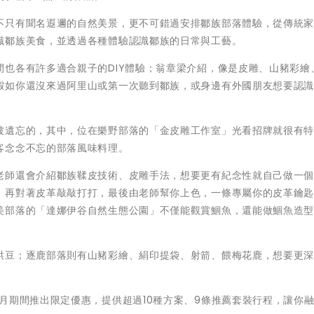
不只有聞名遐邇的自然美景，更不可錯過安排鄒族部落體驗，從傳統
識鄒族美食，並透過各種體驗認識鄒族的日常與工藝。
也各有許多適合親子的DIY體驗；翁章梁介紹，像是皮雕、山豬彩繪
假如你還沒來過阿里山或第一次聽到鄒族，或身邊有外國朋友想要認
。
被遺忘的，其中，位在樂野部落的「金皮雕工作室」光看招牌就很有
客念念不忘的部落風味料理。
老師還會介紹鄒族鞣皮技術、皮雕手法，想要更有紀念性就自己做一
，再對著皮革敲敲打打，最後由老師幫你上色，一條專屬你的皮革鑰
美部落的「達娜伊谷自然生態公園」不僅能觀賞鯝魚，還能做鯝魚造
烘豆；逐鹿部落則有山豬彩繪、絹印提袋、射箭、餵梅花鹿，想要更
月期間推出限定優惠，提供超過10種方案、9條推薦套裝行程，讓你