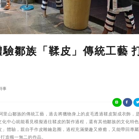
體驗鄒族「鞣皮」傳統工藝 
時事
「鞣皮」是阿里山鄒族的傳統工藝，過去將獵物身上的皮毛透過鞣皮製成衣飾，
文化中心就能看見模擬過往鞣皮的製作過程，還有其他鄒族的文化特
皮」體驗，親自手作皮雕鑰匙圈，過程充滿樂趣又療癒，又能帶回專
嘉打造獨一無二的作品。