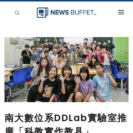
回到首頁
新聞稿分類
登入
刊登
南大數位系DDLab實驗室推
廣「科教實作教具」