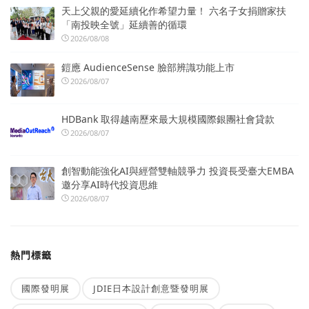
天上父親的愛延續化作希望力量！ 六名子女捐贈家扶
「南投映全號」延續善的循環
2026/08/08
鎧應 AudienceSense 臉部辨識功能上市
2026/08/07
HDBank 取得越南歷來最大規模國際銀團社會貸款
2026/08/07
創智動能強化AI與經營雙軸競爭力 投資長受臺大EMBA
邀分享AI時代投資思維
2026/08/07
熱門標籤
國際發明展
JDIE日本設計創意暨發明展