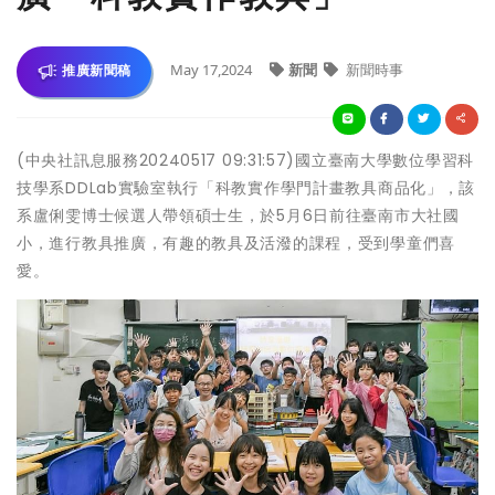
May 17,2024
新聞
新聞時事
推廣新聞稿
(中央社訊息服務20240517 09:31:57)國立臺南大學數位學習科
技學系DDLab實驗室執行「科教實作學門計畫教具商品化」，該
系盧俐雯博士候選人帶領碩士生，於5月6日前往臺南市大社國
小，進行教具推廣，有趣的教具及活潑的課程，受到學童們喜
愛。