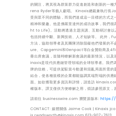
的關注，將其視為群策群力促進創造和創新的一種方式。Kinex
rena Ryder等藝人獻唱。 Kinaxis總裁兼執行
受與眾不同的體驗，而我們達成這一目標的方式之一就
精神和樂趣。他是佛羅里達州的成功故事，我們很高興能
ht to Life)。活動將透過主題演講、互動研討
包括持續中斷、新興技術、人才短缺等。 此外，Futur
方法，協助領導者及其團隊消除阻礙他們發展的不必要的
ure、Capgemini和Genpact等白金贊助商及4f
冊出席會議，並隨時瞭解新會議的最新情況，以及添加到議
inaxis是現代供應鏈管理領域的全球領導者。
牌的信賴，可提供駕馭當今動盪和混亂局面所需的
結合，使各種規模的企業都能協調其端對端的供應
面。如欲獲取更多資訊和詳情，請造訪 kinaxis.c
權版本。譯文僅供方便瞭解之用，煩請參照原文，
請前往 businesswire.com 瀏覽源版本:
https:
CONTACT: 媒體關係 Jaime Cook | Kinaxis jc
is rwadsworth@kinaxis.com 613-907-7613