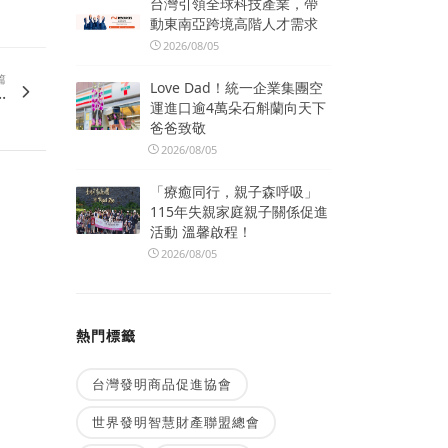
台灣引領全球科技產業，帶
動東南亞跨境高階人才需求
2026/08/05
篇
Love Dad！統一企業集團空
.
運進口逾4萬朵石斛蘭向天下
爸爸致敬
2026/08/05
「療癒同行，親子森呼吸」
115年失親家庭親子關係促進
活動 溫馨啟程！
2026/08/05
熱門標籤
台灣發明商品促進協會
世界發明智慧財產聯盟總會