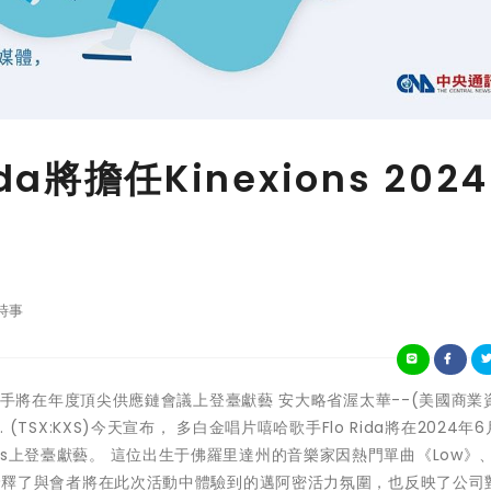
ida將擔任Kinexions 202
時事
名嘻哈歌手將在年度頂尖供應鏈會議上登臺獻藝 安大略省渥太華--(美國商業
 (TSX:KXS)今天宣布， 多白金唱片嘻哈歌手Flo Rida將在2024年6
ons上登臺獻藝。 這位出生于佛羅里達州的音樂家因熱門單曲《Low》、
的音樂詮釋了與會者將在此次活動中體驗到的邁阿密活力氛圍，也反映了公司