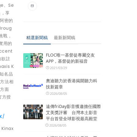
ge、Se
起，享
邁阿密的
roug
大挑戰，
精選新聞稿
最新新聞稿
又實用的
cent
FLOC唯一基督徒專屬交友
 如欲註
APP，基督徒的新福音
is K
2021/03/29
球知名品
奧迪聽力於香港揭開聽力科
慧方法相
技新篇章
方方面
2026/08/05
官方授
遠傳friDay影音獲邀擔任國際
艾美獎評審 台灣本土影音
K/
平台首登全球影視最高殿堂
2026/08/05
 Kinax