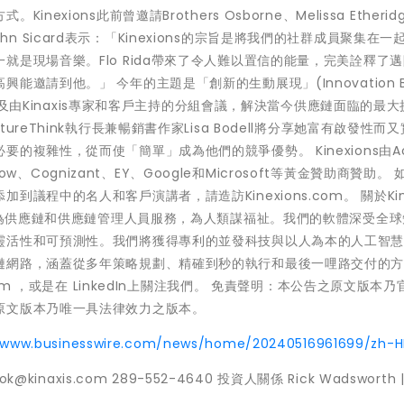
ions此前曾邀請Brothers Osborne、Melissa Etherid
長John Sicard表示：「Kinexions的宗旨是將我們的社群成員聚集在一
是現場音樂。Flo Rida帶來了令人難以置信的能量，完美詮釋了
邀請到他。」 今年的主題是「創新的生動展現」(Innovation B
會以及由Kinaxis專家和客戶主持的分組會議，解決當今供應鏈面臨的最
eThink執行長兼暢銷書作家Lisa Bodell將分享她富有啟發性而
複雜性，從而使「簡單」成為他們的競爭優勢。 Kinexions由Ac
low、Cognizant、EY、Google和Microsoft等黃金贊助商贊助。
程中的名人和客戶演講者，請造訪Kinexions.com。 關於Kinax
我們為供應鏈和供應鏈管理人員服務，為人類謀福祉。我們的軟體深受全
靈活性和可預測性。我們將獲得專利的並發科技與以人為本的人工智
鏈網路，涵蓋從多年策略規劃、精確到秒的執行和最後一哩路交付的
om ，或是在 LinkedIn上關注我們。 免責聲明：本公告之原文版本乃
原文版本乃唯一具法律效力之版本。
//www.businesswire.com/news/home/20240516961699/zh-H
ook@kinaxis.com 289-552-4640 投資人關係 Rick Wadsworth |