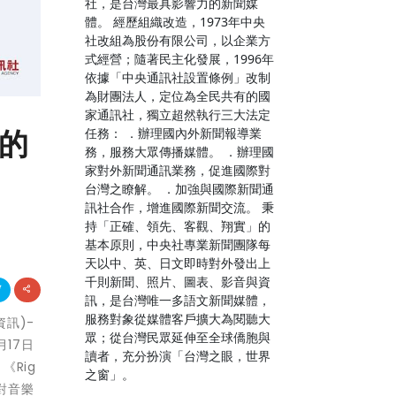
社，是台灣最具影響力的新聞媒
體。 經歷組織改造，1973年中央
社改組為股份有限公司，以企業方
式經營；隨著民主化發展，1996年
依據「中央通訊社設置條例」改制
為財團法人，定位為全民共有的國
家通訊社，獨立超然執行三大法定
4的
任務： ．辦理國內外新聞報導業
務，服務大眾傳播媒體。 ．辦理國
家對外新聞通訊業務，促進國際對
台灣之瞭解。 ．加強與國際新聞通
訊社合作，增進國際新聞交流。 秉
持「正確、領先、客觀、翔實」的
基本原則，中央社專業新聞團隊每
天以中、英、日文即時對外發出上
千則新聞、照片、圖表、影音與資
訊，是台灣唯一多語文新聞媒體，
服務對象從媒體客戶擴大為閱聽大
資訊)-
眾；從台灣民眾延伸至全球僑胞與
月17日
讀者，充分扮演「台灣之眼，世界
《Rig
之窗」。
對音樂