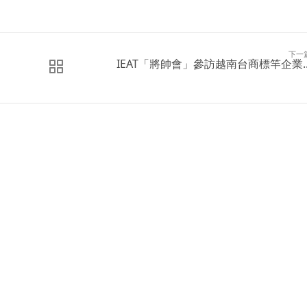
下一
IEAT「將帥會」參訪越南台商標竿企業..