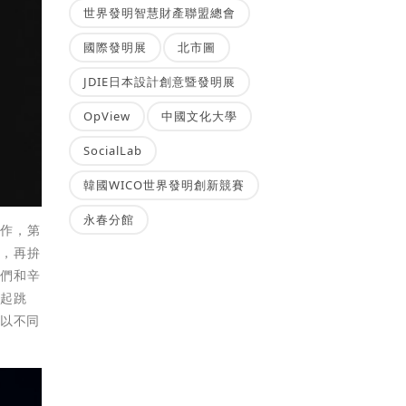
世界發明智慧財產聯盟總會
國際發明展
北市圖
JDIE日本設計創意暨發明展
OpView
中國文化大學
SocialLab
韓國WICO世界發明創新競賽
永春分館
工作，第
亮，再拚
師們和辛
一起跳
，以不同