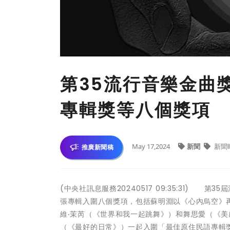
第35流行音樂金曲
專輯獎等八個獎項
May 17,2024
新聞
新聞
推廣新聞稿
(中央社訊息服務20240517 09:35:31)
張專輯入圍八個獎項，包括蘇明淵以《心內烏空》
維‧茉芮（《世界和我一起跳舞》）和舞思愛（《
（《最好的日常》）一起入圍「最佳原住民語專輯