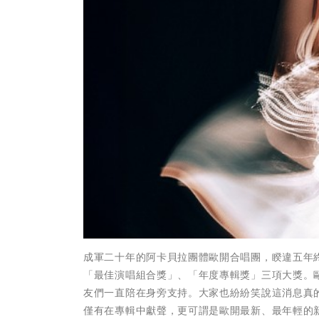
成軍二十年的阿卡貝拉團體歐開合唱團，睽違五年
「最佳演唱組合獎」、「年度專輯獎」三項大獎。
友們一直陪在身旁支持。大家也紛紛笑說這消息真
僅有在專輯中獻聲，更可謂是歐開最新、最年輕的