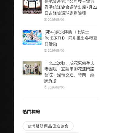
傳承資產管理公司獲主辦方
香港信託協會邀請出席7月22
日吉隆坡環球家辦論壇
2026/08/06
[死神]東永降臨《七騎士
Re:BIRTH》 同步推出各種夏
日活動
2026/08/06
「北上次數」成花東備孕夫
妻困境！宜蘊串聯花蓮門諾
醫院：減輕交通、時間、經
濟負擔
2026/08/06
熱門標籤
台灣發明商品促進協會