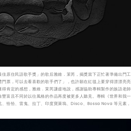
最佳原住民語歌手獎」的歌后雅維．茉芮，揭獎當下正忙著準備出門
禮門票，可以去看喜歡的歌手們了」，也許願在紅毯上要穿得漂漂亮
獲得肯定的感想，雅維．茉芮謙虛地說，感謝協助專輯製作的族語老
曲豐富且不同於以往風格的作品再度被更多人聽見。專輯《世界和我
恰、雷鬼、拉丁、印度寶萊塢、Disco、Bossa Nova 等元素