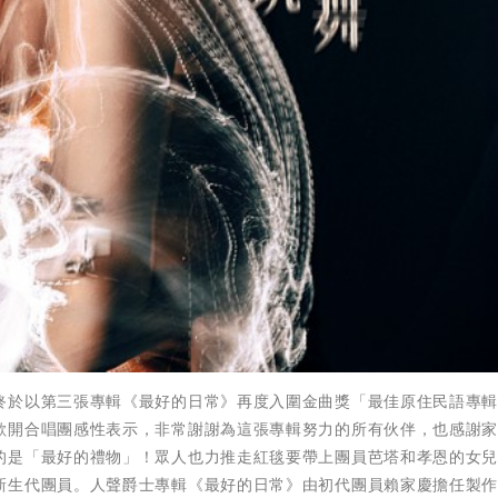
終於以第三張專輯《最好的日常》再度入圍金曲獎「最佳原住民語專
歐開合唱團感性表示，非常謝謝為這張專輯努力的所有伙伴，也感謝
的是「最好的禮物」！眾人也力推走紅毯要帶上團員芭塔和孝恩的女
新生代團員。人聲爵士專輯《最好的日常》由初代團員賴家慶擔任製