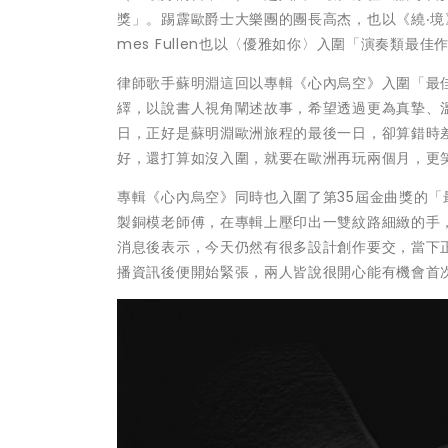
獎」。踢霹歐爵士大樂團的團長高杰，也以《繞‧境》
mes Fullen也以〈優雅如你〉入圍「演奏類最佳
律師歌手蘇明淵這回以專輯《心內烏空》入圍「最
繹，以說書人視角闡述故事，希望透過更為真摯、
日，正好是蘇明淵歐洲旅程的最後一日，卻算錯時
好，還打算如沒入圍，就要在歐洲再玩兩個月，更
專輯《心內烏空》同時也入圍了第35屆金曲獎的
製銅模老師傅，在專輯上壓印出一雙紋路細緻的手
消息後表示，今天仍然有很多設計創作要交，當下
播資訊後便開始緊張，兩人皆說很開心能有機會首