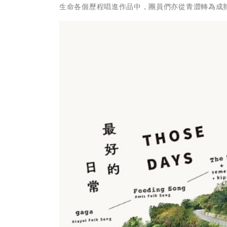
生命各個歷程唱進作品中，團員們亦從青澀轉為成熟