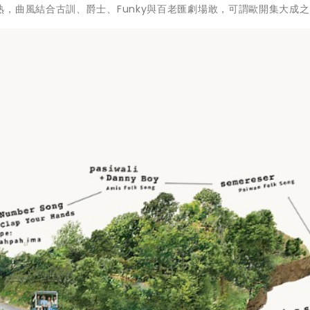
，曲風結合古訓、爵士、Funky與百老匯劇場敢，可謂歐開集大成