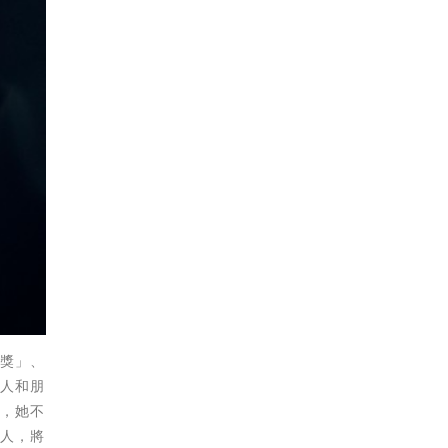
輯獎」、
家人和朋
兒，她不
作人，將