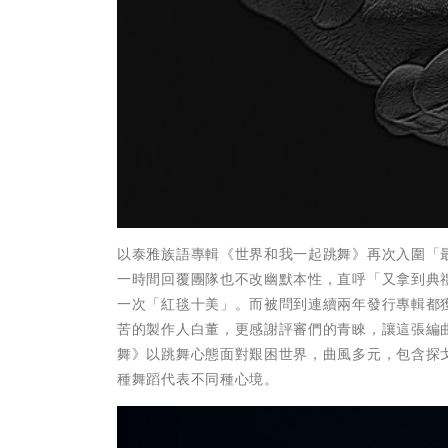
以泰雅族語專輯《世界和我一起跳舞》再次入圍「
一時間回覆團隊也不改幽默本性，直呼「又拿到典
一次「紅毯十美」。而被問到連續兩年發行專輯都
苦的製作人白董，更感謝評審們的青睞，讓這張編
舞》以跳舞心態面對艱困世界，曲風多元，包含探戈、恰
種舞蹈代表不同種心境。