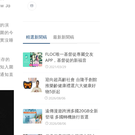
 Ja
力的演
入圍的今
精選新聞稿
最新新聞稿
其實沒睡
FLOC唯一基督徒專屬交友
僅存的
APP，基督徒的新福音
得知入圍
2021/03/29
事通知直
迎向超高齡社會 台隆手創館
推樂齡健康禮選六大健康好
物5折起
2026/08/06
遠傳漫遊跨洲多國20GB全新
登場 多國轉機旅行首選
2026/08/06