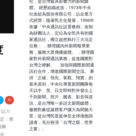
社，是台灣最具影響力的新聞媒
體。 經歷組織改造，1973年中央
社改組為股份有限公司，以企業方
式經營；隨著民主化發展，1996年
依據「中央通訊社設置條例」改制
為財團法人，定位為全民共有的國
家通訊社，獨立超然執行三大法定
任務： ．辦理國內外新聞報導業
度
務，服務大眾傳播媒體。 ．辦理國
家對外新聞通訊業務，促進國際對
台灣之瞭解。 ．加強與國際新聞通
訊社合作，增進國際新聞交流。 秉
持「正確、領先、客觀、翔實」的
基本原則，中央社專業新聞團隊每
天以中、英、日文即時對外發出上
千則新聞、照片、圖表、影音與資
訊，是台灣唯一多語文新聞媒體，
服務對象從媒體客戶擴大為閱聽大
計以六
眾；從台灣民眾延伸至全球僑胞與
肯定；雅
讀者，充分扮演「台灣之眼，世界
唱團
之窗」。
組合