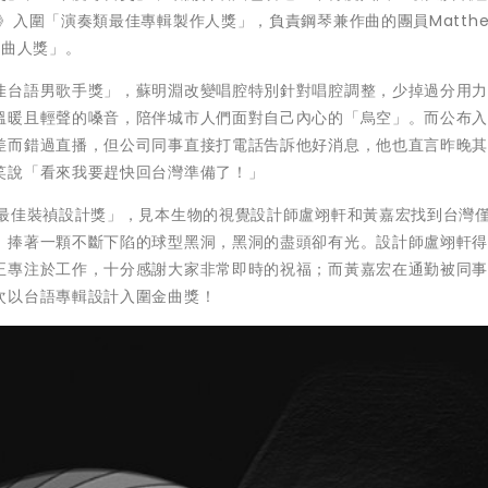
入圍「演奏類最佳專輯製作人獎」，負責鋼琴兼作曲的團員Matthew
作曲人獎」。
佳台語男歌手獎」，蘇明淵改變唱腔特別針對唱腔調整，少掉過分用
溫暖且輕聲的嗓音，陪伴城市人們面對自己內心的「烏空」。而公布
差而錯過直播，但公司同事直接打電話告訴他好消息，他也直言昨晚
笑說「看來我要趕快回台灣準備了！」
「最佳裝禎設計獎」，見本生物的視覺設計師盧翊軒和黃嘉宏找到台灣
，捧著一顆不斷下陷的球型黑洞，黑洞的盡頭卻有光。設計師盧翊軒
正專注於工作，十分感謝大家非常即時的祝福；而黃嘉宏在通勤被同
次以台語專輯設計入圍金曲獎！