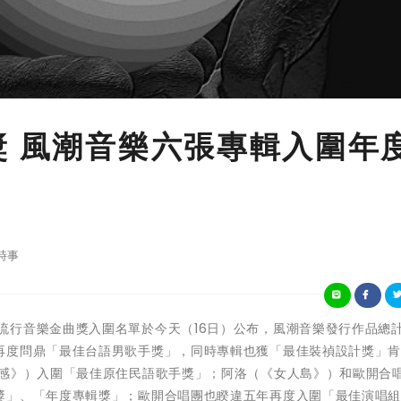
獎 風潮音樂六張專輯入圍年
時事
 第35屆流行音樂金曲獎入圍名單於今天（16日）公布，風潮音樂發行作品總
再度問鼎「最佳台語男歌手獎」，同時專輯也獲「最佳裝禎設計獎」
美感》）入圍「最佳原住民語歌手獎」；阿洛（《女人島》）和歐開合
獎」、「年度專輯獎」；歐開合唱團也睽違五年再度入圍「最佳演唱