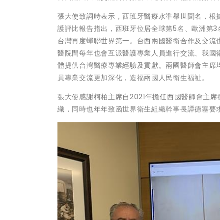
張大使致詞時表示，西班牙醫療水準舉世聞名，根據「Ra
護評比報告指出，西班牙位居全球第5名、歐洲第3名
台灣再度蟬聯世界第一。台西兩國醫衛合作及交流
醫院間每年也會互派醫護專業人員進行交流、我國
體提供台灣醫療專業經驗及貢獻。兩國醫師會主席
員專業交流更加深化，造福兩國人民衛生福祉。
張大使感謝柯柏主席自2021年擔任西國醫師會主
織，同時也年年致函世界衛生組織幹事長譚德塞要