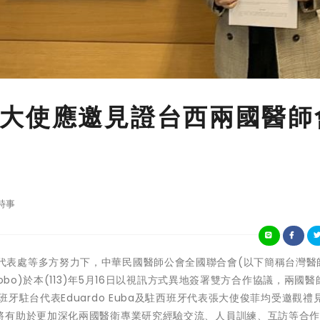
大使應邀見證台西兩國醫師
時事
在駐西班牙代表處等多方努力下，中華民國醫師公會全國聯合會(以下簡稱台灣醫
obo)於本(113)年5月16日以視訊方式異地簽署雙方合作協議，兩國醫
牙駐台代表Eduardo Euba及駐西班牙代表張大使俊菲均受邀觀禮
將有助於更加深化兩國醫衛專業研究經驗交流、人員訓練、互訪等合