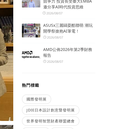
競爭力 投資長受臺大EMBA
邀分享AI時代投資思維
2026/08/07
ASUSx三麗鷗耍酷聯萌 潮玩
開學祭搶抱AI筆電！
2026/08/07
AMD公佈2026年第2季財務
報告
2026/08/07
熱門標籤
國際發明展
JDIE日本設計創意暨發明展
世界發明智慧財產聯盟總會