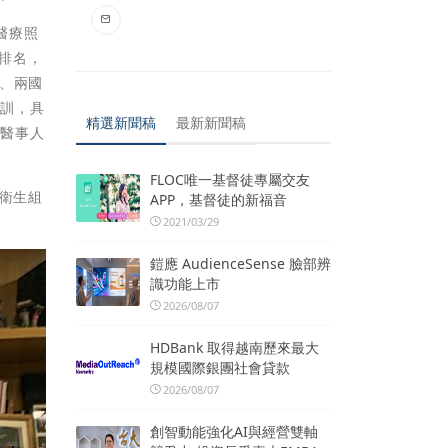
家醫療照
統排名，
、兩國
參訓，具
精選新聞稿
最新新聞稿
方醫事人
FLOC唯一基督徒專屬交友
界衛生組
APP，基督徒的新福音
2021/03/29
鎧應 AudienceSense 臉部辨
識功能上市
2026/08/07
HDBank 取得越南歷來最大
規模國際銀團社會貸款
2026/08/07
創智動能強化AI與經營雙軸