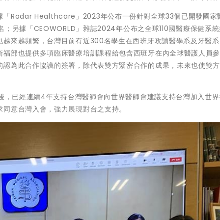
dar Healthcare」2023年公布一份針對全球33個已開發國
；另據「CEOWORLD」雜誌2024年公布之全球110國醫療保健系
也越來越頻繁，台灣目前有近300名學生在西班牙攻讀醫學系及牙醫系
衛福部也提供多項臨床醫療培訓課程給包含西班牙在內全球醫護人員
均認為此合作協議的簽署，除代表雙方緊密合作的成果，未來也使雙
席後，已經連續4年支持台灣醫師會向世界醫師會建議支持台灣加入世
求同意台灣入會，強力展現對台之支持。