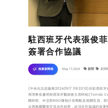
駐西班牙代表張俊菲
簽署合作協議
May 17,2024
新聞
新聞
推廣新聞稿
(中央社訊息服務20240517 09:33:10)
周理事長慶明與西班牙醫師會主席柯柏(Tomás C
關幹部、外交部NGO陳執行長剛毅及相關官員、西班
台西兩國醫衛交流合作頻密，此項合作協議的簽署