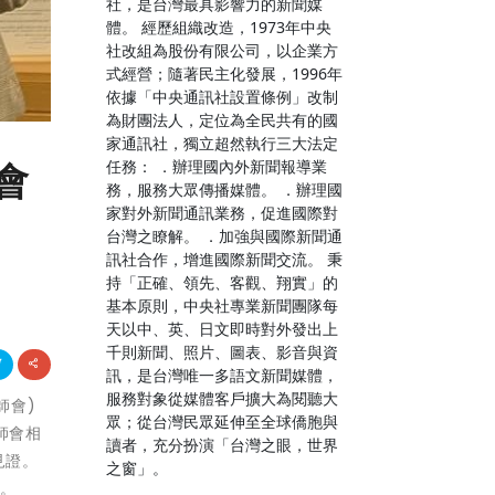
社，是台灣最具影響力的新聞媒
體。 經歷組織改造，1973年中央
社改組為股份有限公司，以企業方
式經營；隨著民主化發展，1996年
依據「中央通訊社設置條例」改制
為財團法人，定位為全民共有的國
家通訊社，獨立超然執行三大法定
任務： ．辦理國內外新聞報導業
會
務，服務大眾傳播媒體。 ．辦理國
家對外新聞通訊業務，促進國際對
台灣之瞭解。 ．加強與國際新聞通
訊社合作，增進國際新聞交流。 秉
持「正確、領先、客觀、翔實」的
基本原則，中央社專業新聞團隊每
天以中、英、日文即時對外發出上
千則新聞、照片、圖表、影音與資
訊，是台灣唯一多語文新聞媒體，
服務對象從媒體客戶擴大為閱聽大
師會)
眾；從台灣民眾延伸至全球僑胞與
師會相
讀者，充分扮演「台灣之眼，世界
見證。
之窗」。
作。