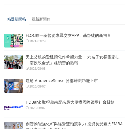
精選新聞稿
最新新聞稿
FLOC唯一基督徒專屬交友APP，基督徒的新福音
2021/03/29
天上父親的愛延續化作希望力量！ 六名子女捐贈家扶
「南投映全號」延續善的循環
2026/08/08
鎧應 AudienceSense 臉部辨識功能上市
2026/08/07
HDBank 取得越南歷來最大規模國際銀團社會貸款
2026/08/07
創智動能強化AI與經營雙軸競爭力 投資長受臺大EMBA