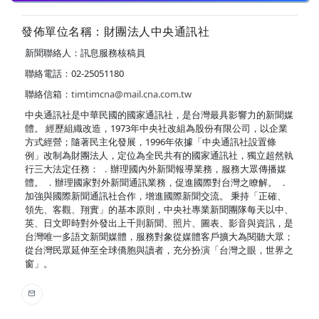
發佈單位名稱：財團法人中央通訊社
新聞聯絡人：訊息服務核稿員
聯絡電話：02-25051180
聯絡信箱：
timtimcna@mail.cna.com.tw
中央通訊社是中華民國的國家通訊社，是台灣最具影響力的新聞媒
體。 經歷組織改造，1973年中央社改組為股份有限公司，以企業
方式經營；隨著民主化發展，1996年依據「中央通訊社設置條
例」改制為財團法人，定位為全民共有的國家通訊社，獨立超然執
行三大法定任務： ．辦理國內外新聞報導業務，服務大眾傳播媒
體。 ．辦理國家對外新聞通訊業務，促進國際對台灣之瞭解。 ．
加強與國際新聞通訊社合作，增進國際新聞交流。 秉持「正確、
領先、客觀、翔實」的基本原則，中央社專業新聞團隊每天以中、
英、日文即時對外發出上千則新聞、照片、圖表、影音與資訊，是
台灣唯一多語文新聞媒體，服務對象從媒體客戶擴大為閱聽大眾；
從台灣民眾延伸至全球僑胞與讀者，充分扮演「台灣之眼，世界之
窗」。