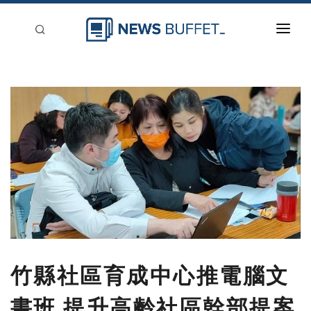
回到首頁
新聞稿分類
登入
刊登
竹縣社區育成中心推電腦文
書班 提升高齡社區幹部提案