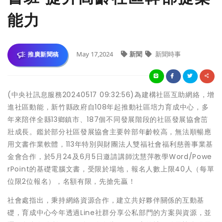
能力
May 17,2024
新聞
新聞時事
推廣新聞稿
(中央社訊息服務20240517 09:32:56)為建構社區互助網絡，增
進社區動能，新竹縣政府自108年起推動社區培力育成中心，多
年來陪伴全縣13鄉鎮市、187個不同發展階段的社區發展協會茁
壯成長。鑑於部分社區發展協會主要幹部年齡較高，無法順暢應
用文書作業軟體，113年特別與財團法人雙福社會福利慈善事業基
金會合作，於5月24及6月5日邀請講師沈慧萍教學Word/Powe
rPoint的基礎電腦文書，受限於場地，報名人數上限40人（每單
位限2位報名），名額有限，先搶先贏！
社會處指出，秉持網絡資源合作，建立共好夥伴關係的互動基
礎，育成中心今年透過Line社群分享公私部門的方案與資源，並