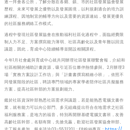
逐一拜會各公所，了解分散在各鄉、鎮、市的社區發展協會發展
歷程、未來可發展之優勢以及發展困境，以利規劃適合的培力訓
練課程、因地制宜的輔導方向以及需要的資源連結，發展更優良
的社區服務網絡工作模式。
過程中發現社區發展協會在推動福利社區化過程中，面臨經費限
制人力不足、方案撰寫能力薄弱、社區高齡化以及青年難以回流
議題，因此，育成中心陸續輔導並開設相關課程。
今年1月社會處與育成中心就共同辦理社區發展聯繫會報，介紹和
社區相關的補助計畫資源，吸引近百位夥伴熱情參與。2月辦理3
場「實務方案設計工作坊」與「計畫書撰寫精緻小班」，依照不
同發展階段的社區，聘請專門領域的專家學者陪伴社區共擬服務
方案，提高社區幹部的方案規劃能力。
鑑於社區資深幹部熟悉社區需求與議題，若是能熟悉電腦文書作
業，就有能力可以向公部門、多元組織提出符合在地需求之社區
福利服務案，是地方的福音，特別再開辦基礎電腦文書班，友善
高齡社區幹部，名額有限，先搶先贏，歡迎社區發展協會幹部、
志工報名參加。報名請洽03-5531201；FB粉絲專頁：
https://