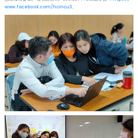
www.facebook.com/hcincu3
。