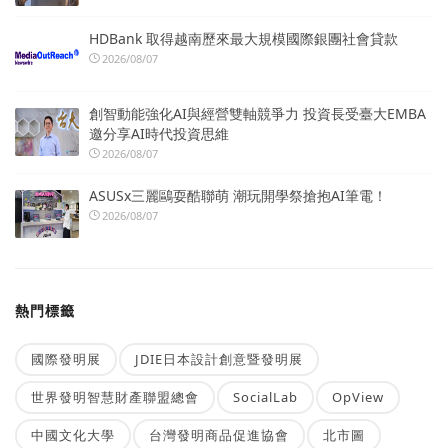
HDBank 取得越南歷來最大規模國際銀團社會貸款
2026/08/07
創智動能強化AI與經營雙軸競爭力 投資長受臺大EMBA
邀分享AI時代投資思維
2026/08/07
ASUSx三麗鷗耍酷聯萌 潮玩開學祭搶抱AI筆電！
2026/08/07
熱門標籤
國際發明展
JDIE日本設計創意暨發明展
世界發明智慧財產聯盟總會
SocialLab
OpView
中國文化大學
台灣發明商品促進協會
北市圖