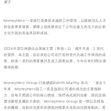
僱主
MoneyHero 一直致打造優質卓越的工作環境，以吸納頂尖人才
和促進專業發展，榮獲上述殊榮肯定了公司在建立具活力的企業
文化方面的長遠承諾和成就。
2024年度亞洲最佳企業僱主獎（香港）以「攜手共進：Z 世代
的選擇」為主題，旨在表彰公司在打造跨世代共融工作環境的成
果。經過一系列的專業審評及員工調查結果，今年共有53間企業
獲得殊榮。
MoneyHero Group 行政總裁Rohith Murthy 表示：「過去十
年來﹐MoneyHero員工一直是協助公司邁向成功的主要推動
力，並每天實踐公司的核心價值，我們為此感到自豪，因此這個
獎項榮譽是屬於大家的。MoneyHero Group 是一間以目標為
本的機構，並相信充實而有價值的職業生涯是由目標推動的。貫