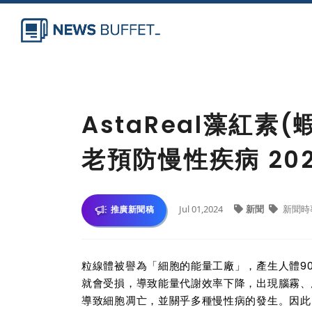
AstaReal藻紅素
老預防慢性疾病 20
Jul 01,2024
新聞
新聞時
推廣新聞稿
粒線體被譽為「細胞的能量工廠」，產生人體9
就會受損，導致能量代謝效率下降，出現腦霧、
導致細胞凋亡，並關乎多種慢性病的發生。因此