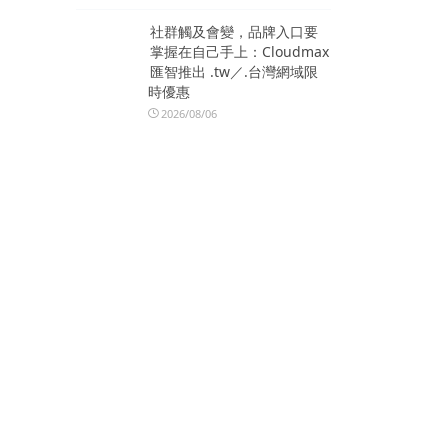
社群觸及會變，品牌入口要
掌握在自己手上：Cloudmax
匯智推出 .tw／.台灣網域限
時優惠
2026/08/06
真健康醫療（02697.HK）與
天津具身智能創新中心達成
戰略合作 共建具身智能醫療
產業生態
 mitocho
2026/08/06
陳嘉樺Ella選擇Sennheiser
Digital 6000打造震撼動人的
ator: A
青春狂歡
2026/08/06
1 / Acce
熱門標籤
pted: 18