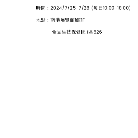
時間：2024/7/25-7/28 (每日10:00~18:00)
地點：南港展覽館1館1F
食品生技保健區 I區526
報名：
https://reurl.cc/dnnM9q
參考文獻：
[1] Biochem Soc Trans. 2024 Feb 28; 52(1): 65–74. Publis
ndrial dysfunction.
[2] Nutrients. 2022 Jan; 14(1): 107. Published online 202
New Aspect of Carotenoids, beyond Antioxidants.
[3] Int. J. Mol. Sci. 2021, 22(15), 7964; https://doi.org
pted: 23 July 2021 / Published: 26 July 2021. Mitochondr
[4] Nutrients 2018, 10(9), 1137; https://doi.org/10.3390/