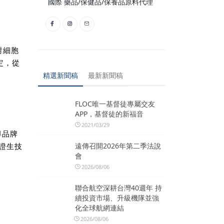
國際 藥品/保健品/保養品原料代理
對細胞
定，從
精選新聞稿
最新新聞稿
FLOC唯一基督徒專屬交友
APP，基督徒的新福音
2021/03/29
導品牌
遠傳召開2026年第二季法說
見證生技
會
2026/08/06
聯合航空深耕台灣40週年 持
續投資市場、升級機隊並強
化全球航網連結
2026/08/06