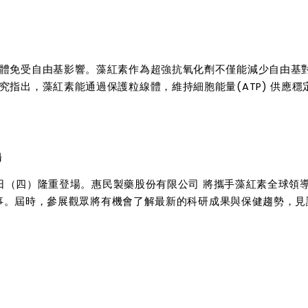
體免受自由基影響。藻紅素作為超強抗氧化劑不僅能減少自由基
指出，藻紅素能通過保護粒線體，維持細胞能量(ATP) 供應穩
場
25日（四）隆重登場。惠民製藥股份有限公司 將攜手藻紅素全球領
度盛事。屆時，參展觀眾將有機會了解最新的科研成果與保健趨勢，