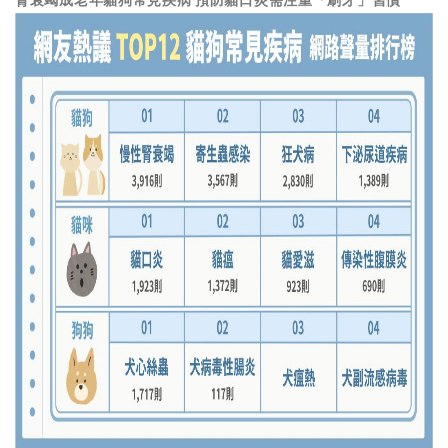
腎衰竭成老年貓狗常見疾病 預防貓口炎需注重「刷牙」習慣