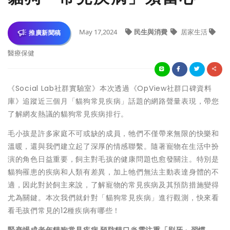
May 17,2024
民生與消費
居家生活
推廣新聞稿
醫療保健
《Social Lab社群實驗室》本次透過《OpView社群口碑資料
庫》追蹤近三個月「貓狗常見疾病」話題的網路聲量表現，帶您
了解網友熱議的貓狗常見疾病排行。
毛小孩是許多家庭不可或缺的成員，牠們不僅帶來無限的快樂和
溫暖，還與我們建立起了深厚的情感聯繫。隨著寵物在生活中扮
演的角色日益重要，飼主對毛孩的健康問題也愈發關注。特別是
貓狗罹患的疾病和人類有差異，加上牠們無法主動表達身體的不
適，因此對於飼主來說，了解寵物的常見疾病及其預防措施變得
尤為關鍵。本次我們就針對「貓狗常見疾病」進行觀測，快來看
看毛孩們常見的12種疾病有哪些！