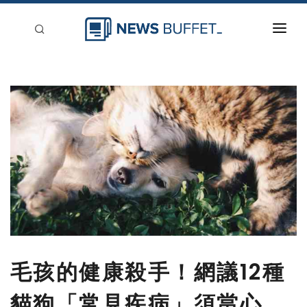
回到首頁
新聞稿分類
登入
刊登
毛孩的健康殺手！網議12種
貓狗「常見疾病」須當心