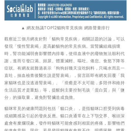
▲ 網友熱議TOP12貓狗常見疾病 網路聲量排行
觀察近三個月網友針對「貓狗常見疾病」相關話題的討論，可以
發現「慢性腎衰竭」是高齡貓狗的常見疾病。當腎臟組織損壞
時，腎功能減弱會影響體內排毒，使得血液中的廢物無法順利代
謝，進而引發口渴、頻尿、體重減輕、嘔吐、倦怠、食慾下降等
症狀。有網友就難過表示「狗狗好幾天沒吃飼料，只喝水而且一
直吐，抽血檢查後醫生說是腎衰竭」，留言區即有網友回覆「我
家貓咪也是沒逃過腎衰竭」、「痊癒是不太可能，多陪伴和維持
生活品質才是重點」等，提醒飼主要控制毛孩「蛋白質」與「鹽
分」的攝取量，避免對腎臟造成負擔。
貓咪常見的健康問題則包括「貓口炎」，是指貓咪口腔受到病毒
或細菌感染引起的發炎反應。貓口炎通常在上下顎交界、喉頭深
處會有糜爛現象，發作時貓咪可能會感到相當的疼痛，影響牠們
的進食意願。因此，若是發現貓咪有食慾不佳、咀嚼困難、體重