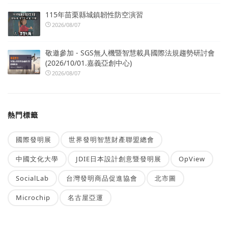
115年苗栗縣城鎮韌性防空演習
2026/08/07
敬邀參加 - SGS無人機暨智慧載具國際法規趨勢研討會
(2026/10/01.嘉義亞創中心)
2026/08/07
熱門標籤
國際發明展
世界發明智慧財產聯盟總會
中國文化大學
JDIE日本設計創意暨發明展
OpView
SocialLab
台灣發明商品促進協會
北市圖
Microchip
名古屋亞運