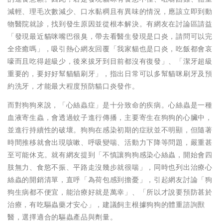
減輕、理毛次數減少、口水黏稠且有異味的情況，應該立即到動
物醫院就診，找到發生原因並從根本解決。有網友在討論區請益
「發現最近貓咪嘴巴很臭，帶去看醫生發現是口炎，請問可以完
全痊癒嗎」，吸引熱心網友回覆「我家貓也是口炎，吃飯都會哀
嚎而且吃得超級少，後來拔牙到目前都沒有復發」、「潔牙超級
重要的，要好好幫貓貓刷牙」，指出日常可以多幫貓咪刷牙及預
約洗牙，才能最大程度預防貓口炎發作。
而對狗狗來說，「心絲蟲症」是十分致命的疾病。心絲蟲是一種
血液寄生蟲，會透過蚊子進行傳播，主要寄生在狗狗的心臟中，
並進行持續性的破壞。狗狗在感染初期的症狀並不明顯，但隨著
時間推移就會出現咳嗽、呼吸變喘、活動力下降等問題，嚴重甚
至可能休克。就有網友提到「不慎讓狗狗感染心絲蟲，開始會四
肢無力、食慾不振、平路走沒幾步就很喘」，同時也列出治療心
絲蟲的開銷清單，直呼「為荷包感到擔憂」，引起網友討論「狗
狗生病都不便宜，能治療好就是萬幸」、「所以才說要預防甚於
治療，有吃驅蟲藥才安心」，建議飼主根據狗狗的體重諮詢獸
醫，選擇適合的驅蟲產品與劑量。