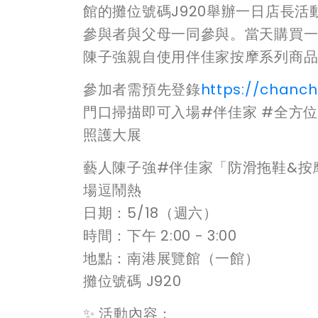
館的攤位號碼J920舉辦一日店長
參與者與父母一同參與。當天購買一
陳子強親自使用伴佳家按摩系列商
參加者需預先登錄
https://chanch
門口掃描即可入場#伴佳家 #全方位防滑
照護大展
藝人陳子強#伴佳家「防滑拖鞋&按
場逗鬧熱
日期：5/18（週六）
時間：下午 2:00 - 3:00
地點：南港展覽館（一館）
攤位號碼 J920
✨ 活動內容：