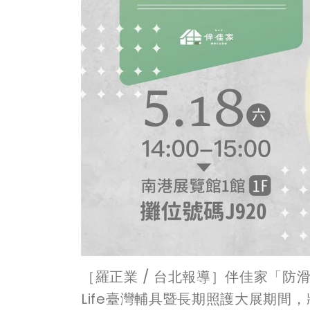
［羅正業 / 台北報導］伴佳家「防滑
Life臺灣輔具暨長期照護大展期間，將