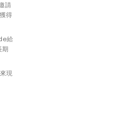
邀請
獲得
de給
長期
您來現