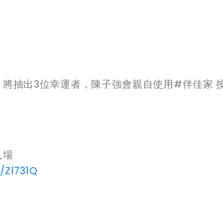
，將抽出3位幸運者，陳子強會親自使用#伴佳家 
入場
/Zl731Q