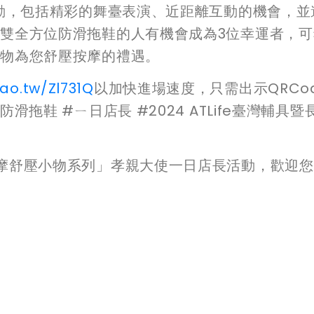
活動，包括精彩的舞臺表演、近距離互動的機會，並
雙全方位防滑拖鞋的人有機會成為3位幸運者，可
品物為您舒壓按摩的禮遇。
ao.tw/Zl731Q
以加快進場速度，只需出示QRCo
拖鞋 #ㄧ日店長 #2024 ATLife臺灣輔具暨
摩舒壓小物系列」孝親大使一日店長活動，歡迎