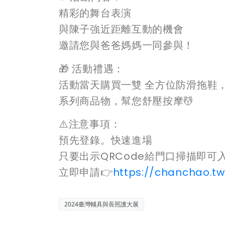
精彩的舞台表演
與陳子強近距離互動的機會
邀請您與爸爸媽媽一同參與！
🎁 活動禮遇：
活動當天購買一雙 全方位防滑拖鞋
系列商品物，幫您舒壓按摩💆
⚠️注意事項：
預先登錄。快速進場
只要出示QRCode給門口掃描即可
立即申請👉
https://chanchao.tw
2024臺灣輔具與長照護大展