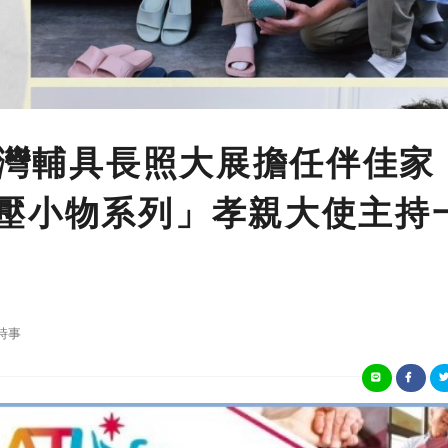
 臺灣輔具長照大展擔任伴佳家
壓小物系列」孝親大使主持
時事