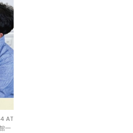
 AT
覽館一