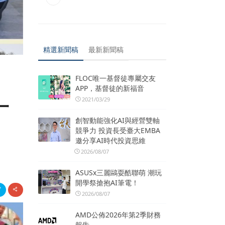
精選新聞稿
最新新聞稿
FLOC唯一基督徒專屬交友
APP，基督徒的新福音
一
2021/03/29
創智動能強化AI與經營雙軸
競爭力 投資長受臺大EMBA
邀分享AI時代投資思維
2026/08/07
ASUSx三麗鷗耍酷聯萌 潮玩
開學祭搶抱AI筆電！
2026/08/07
AMD公佈2026年第2季財務
報告