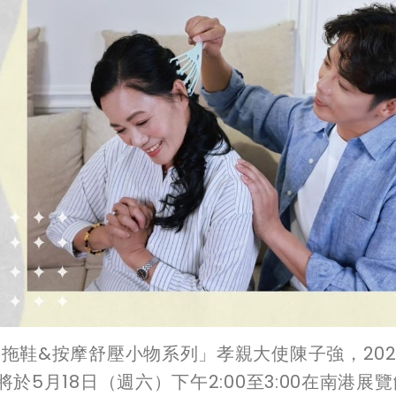
拖鞋&按摩舒壓小物系列」孝親大使陳子強，2024
於5月18日（週六）下午2:00至3:00在南港展