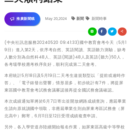
May 20,2024
新聞
新聞時事
推廣新聞稿
(中央社訊息服務20240520 09:41:33)國中教育會考今天（5月1
9日）進入第2天，依序考自然、英語閱讀、英語聽力測驗，缺考
人數分別為自然科48人、英語(閱讀)48人及英語(聽力)50人，
各考場學校應考秩序良好，順利完成第二天會考。
本府統計5月18日及5月19日二天考生違規類型以「提前或逾時作
答」、「電子錶發出聲響」情形居多，初步統計有7件，將提屏
東區國中教育會考試務會議審認後再提全國試務會議確認。
本次成績通知單將於6月7日寄出並開放網路成績查詢，應屆畢業
生請向原就讀國中領取，非應屆畢業生則由屏東考區試務會（屏
北高中）郵寄，6月11日至12日受理成績複查申請。
另外，各入學管道亦陸續開始報名作業，如屏東區高級中等學校