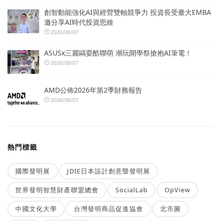
創智動能強化AI與經營雙軸競爭力 投資長受臺大EMBA
邀分享AI時代投資思維
2026/08/07
ASUSx三麗鷗耍酷聯萌 潮玩開學祭搶抱AI筆電！
2026/08/07
AMD公佈2026年第2季財務報告
2026/08/07
熱門標籤
國際發明展
JDIE日本設計創意暨發明展
世界發明智慧財產聯盟總會
SocialLab
OpView
中國文化大學
台灣發明商品促進協會
北市圖