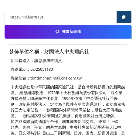
推廣新聞稿
發佈單位名稱：財團法人中央通訊社
新聞聯絡人：訊息服務核稿員
聯絡電話：02-25051180
聯絡信箱：
timtimcna@mail.cna.com.tw
中央通訊社是中華民國的國家通訊社，是台灣最具影響力的新聞媒
體。 經歷組織改造，1973年中央社改組為股份有限公司，以企業
方式經營；隨著民主化發展，1996年依據「中央通訊社設置條
例」改制為財團法人，定位為全民共有的國家通訊社，獨立超然執
行三大法定任務： ．辦理國內外新聞報導業務，服務大眾傳播媒
體。 ．辦理國家對外新聞通訊業務，促進國際對台灣之瞭解。 ．
加強與國際新聞通訊社合作，增進國際新聞交流。 秉持「正確、
領先、客觀、翔實」的基本原則，中央社專業新聞團隊每天以中、
英、日文即時對外發出上千則新聞、照片、圖表、影音與資訊，是