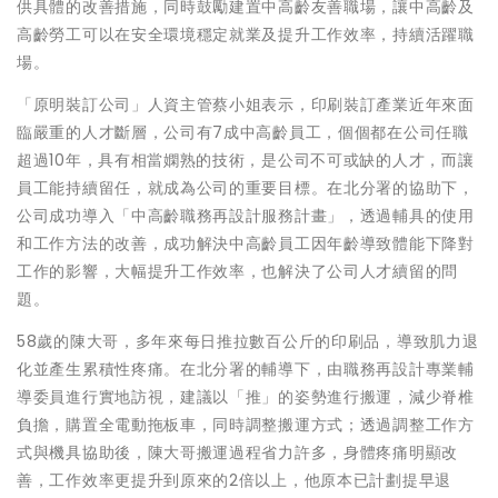
供具體的改善措施，同時鼓勵建置中高齡友善職場，讓中高齡及
高齡勞工可以在安全環境穩定就業及提升工作效率，持續活躍職
場。
「原明裝訂公司」人資主管蔡小姐表示，印刷裝訂產業近年來面
臨嚴重的人才斷層，公司有7成中高齡員工，個個都在公司任職
超過10年，具有相當嫻熟的技術，是公司不可或缺的人才，而讓
員工能持續留任，就成為公司的重要目標。在北分署的協助下，
公司成功導入「中高齡職務再設計服務計畫」，透過輔具的使用
和工作方法的改善，成功解決中高齡員工因年齡導致體能下降對
工作的影響，大幅提升工作效率，也解決了公司人才續留的問
題。
58歲的陳大哥，多年來每日推拉數百公斤的印刷品，導致肌力退
化並產生累積性疼痛。在北分署的輔導下，由職務再設計專業輔
導委員進行實地訪視，建議以「推」的姿勢進行搬運，減少脊椎
負擔，購置全電動拖板車，同時調整搬運方式；透過調整工作方
式與機具協助後，陳大哥搬運過程省力許多，身體疼痛明顯改
善，工作效率更提升到原來的2倍以上，他原本已計劃提早退