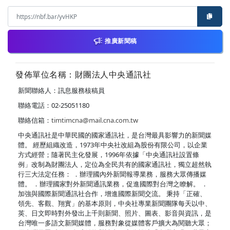
推廣新聞稿
發佈單位名稱：財團法人中央通訊社
新聞聯絡人：訊息服務核稿員
聯絡電話：02-25051180
聯絡信箱：
timtimcna@mail.cna.com.tw
中央通訊社是中華民國的國家通訊社，是台灣最具影響力的新聞媒
體。 經歷組織改造，1973年中央社改組為股份有限公司，以企業
方式經營；隨著民主化發展，1996年依據「中央通訊社設置條
例」改制為財團法人，定位為全民共有的國家通訊社，獨立超然執
行三大法定任務： ．辦理國內外新聞報導業務，服務大眾傳播媒
體。 ．辦理國家對外新聞通訊業務，促進國際對台灣之瞭解。 ．
加強與國際新聞通訊社合作，增進國際新聞交流。 秉持「正確、
領先、客觀、翔實」的基本原則，中央社專業新聞團隊每天以中、
英、日文即時對外發出上千則新聞、照片、圖表、影音與資訊，是
台灣唯一多語文新聞媒體，服務對象從媒體客戶擴大為閱聽大眾；