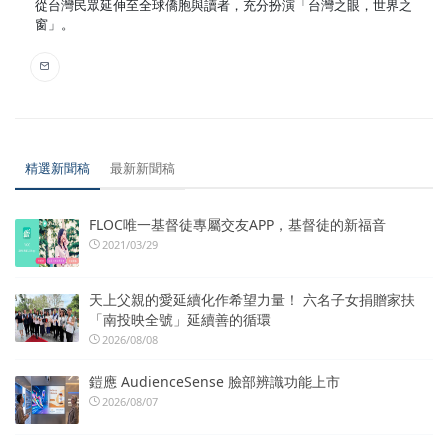
從台灣民眾延伸至全球僑胞與讀者，充分扮演「台灣之眼，世界之
窗」。
精選新聞稿
最新新聞稿
FLOC唯一基督徒專屬交友APP，基督徒的新福音
2021/03/29
天上父親的愛延續化作希望力量！ 六名子女捐贈家扶
「南投映全號」延續善的循環
2026/08/08
鎧應 AudienceSense 臉部辨識功能上市
2026/08/07