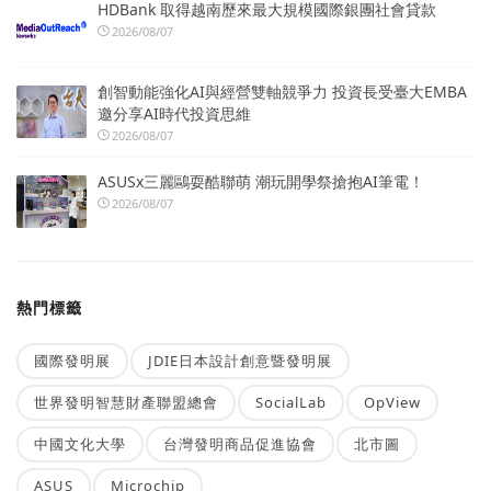
HDBank 取得越南歷來最大規模國際銀團社會貸款
2026/08/07
創智動能強化AI與經營雙軸競爭力 投資長受臺大EMBA
邀分享AI時代投資思維
2026/08/07
ASUSx三麗鷗耍酷聯萌 潮玩開學祭搶抱AI筆電！
2026/08/07
熱門標籤
國際發明展
JDIE日本設計創意暨發明展
世界發明智慧財產聯盟總會
SocialLab
OpView
中國文化大學
台灣發明商品促進協會
北市圖
ASUS
Microchip