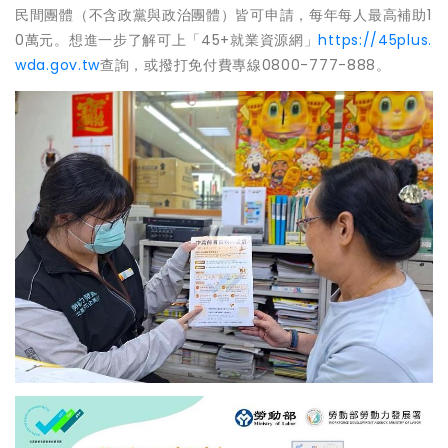
民間團體（不含政黨與政治團體）皆可申請，每年每人最高補助1
0萬元。想進一步了解可上「45+就業資源網」
https://45plus.
wda.gov.tw
查詢，或撥打免付費專線0800-777-888。