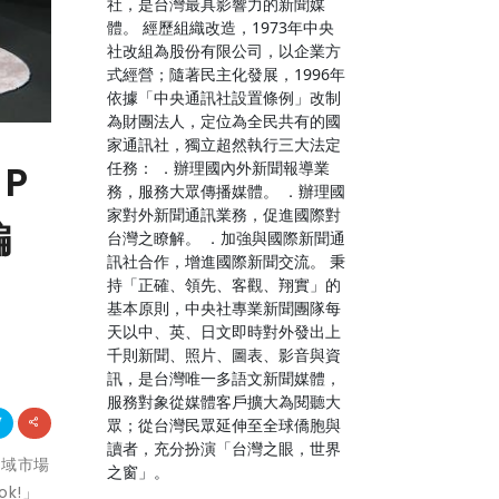
社，是台灣最具影響力的新聞媒
體。 經歷組織改造，1973年中央
社改組為股份有限公司，以企業方
式經營；隨著民主化發展，1996年
依據「中央通訊社設置條例」改制
為財團法人，定位為全民共有的國
家通訊社，獨立超然執行三大法定
任務： ．辦理國內外新聞報導業
P
務，服務大眾傳播媒體。 ．辦理國
家對外新聞通訊業務，促進國際對
編
台灣之瞭解。 ．加強與國際新聞通
訊社合作，增進國際新聞交流。 秉
持「正確、領先、客觀、翔實」的
基本原則，中央社專業新聞團隊每
天以中、英、日文即時對外發出上
千則新聞、照片、圖表、影音與資
訊，是台灣唯一多語文新聞媒體，
服務對象從媒體客戶擴大為閱聽大
眾；從台灣民眾延伸至全球僑胞與
讀者，充分扮演「台灣之眼，世界
跨域市場
之窗」。
k!」