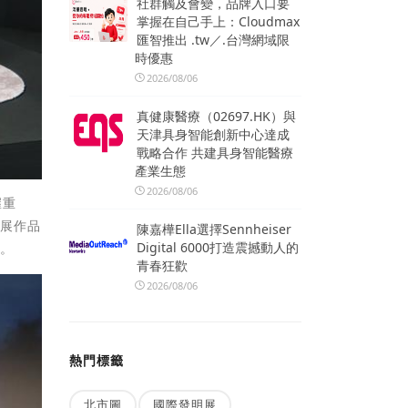
社群觸及會變，品牌入口要
掌握在自己手上：Cloudmax
匯智推出 .tw／.台灣網域限
時優惠
2026/08/06
真健康醫療（02697.HK）與
天津具身智能創新中心達成
戰略合作 共建具身智能醫療
產業生態
2026/08/06
握重
參展作品
陳嘉樺Ella選擇Sennheiser
Digital 6000打造震撼動人的
會。
青春狂歡
2026/08/06
熱門標籤
北市圖
國際發明展