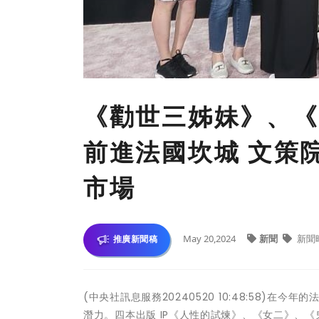
《勸世三姊妹》、《O
前進法國坎城 文策
市場
May 20,2024
新聞
新聞
推廣新聞稿
(中央社訊息服務20240520 10:48:58)
潛力。四本出版 IP《人性的試煉》、《女二》、《鬼拍