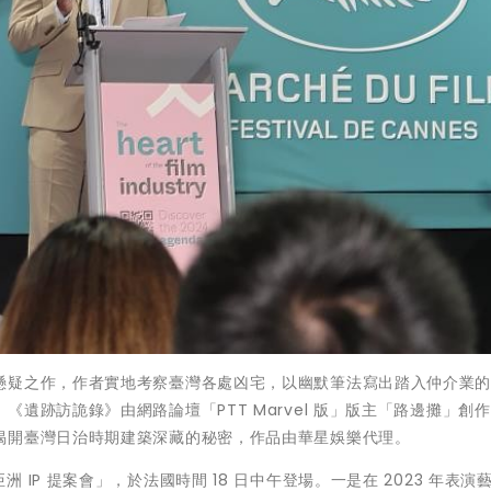
懸疑之作，作者實地考察臺灣各處凶宅，以幽默筆法寫出踏入仲介業
遺跡訪詭錄》由網路論壇「PTT Marvel 版」版主「路邊攤」創
揭開臺灣日治時期建築深藏的秘密，作品由華星娛樂代理。
se 亞洲 IP 提案會」，於法國時間 18 日中午登場。一是在 2023 年表