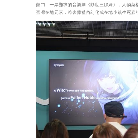
熱門、一票難求的音樂劇《勸世三姊妹》，人物架
臺灣在地元素，將喪葬禮俗幻化成在地小鎮生死嘉