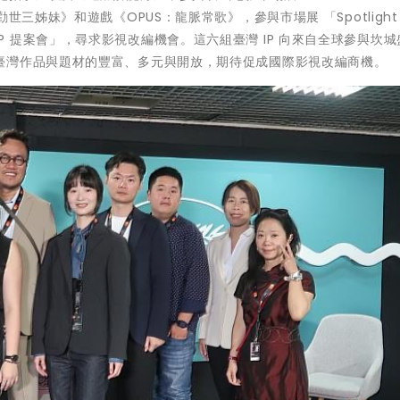
三姊妹》和遊戲《OPUS：龍脈常歌》，參與市場展 「Spotlight A
 亞洲 IP 提案會」，尋求影視改編機會。這六組臺灣 IP 向來自全球參與坎
臺灣作品與題材的豐富、多元與開放，期待促成國際影視改編商機。