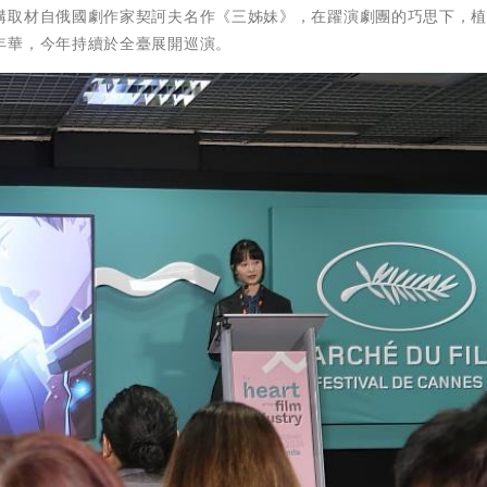
構取材自俄國劇作家契訶夫名作《三姊妹》，在躍演劇團的巧思下，
年華，今年持續於全臺展開巡演。