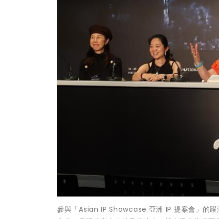
參與「Asian IP Showcase 亞洲 IP