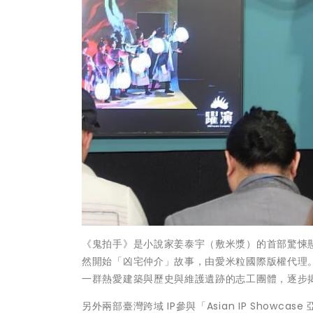
《鬼拍手》是小說家姜泰宇（敷米漿）的首部驚悚
然開始「凶宅仲介」故事，由愛米粒國際版權代理。《
一群熱愛建築與歷史與維護遺跡的志工團體，逐步
另外兩部臺灣跨域 IP參與「Asian IP Showca