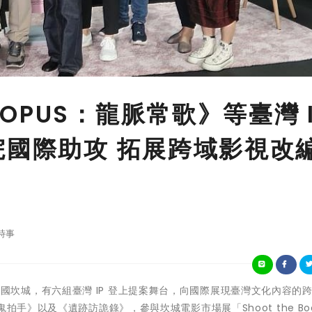
PUS：龍脈常歌》等臺灣 I
院國際助攻 拓展跨域影視改
時事
在今年的法國坎城，有六組臺灣 IP 登上提案舞台，向國際展現臺灣文化內容的
手》以及《遺跡訪詭錄》，參與坎城電影市場展「Shoot the Boo