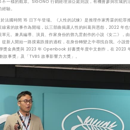
不一樣的觀眾。SIGONO 行銷經理涂亞庭則說，有機會參與坎城的
的經驗。
」提案會，於法國時間 16 日下午登場。《人性的試煉》是推理作家秀霖的犯罪
線索的故事作為開端，以三部曲揭露人性的糾葛與恩怨，2022 年也
」出版轉影視單元。兼具編導、演員、作家身份的鄧九雲創作的小說《女二》，
，從新人開始一路摸索跌撞的過程，在身份轉變之中尋找自我。小說曾獲
獎金典獎與 2023 年 Openbook 好書獎年度中文創作，在 2023 
音原創故事獎」及「TVBS 故事影響力大獎」。