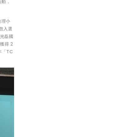
活動，
推理小
曾入選
由光磊國
得 2
年「TC