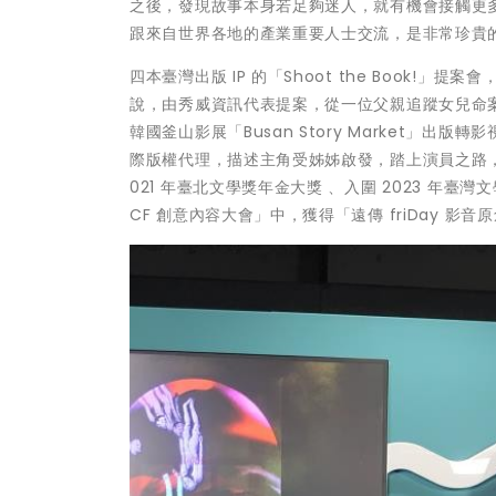
之後，發現故事本身若足夠迷人，就有機會接觸更多
跟來自世界各地的產業重要人士交流，是非常珍貴
四本臺灣出版 IP 的「Shoot the Book!
說，由秀威資訊代表提案，從一位父親追蹤女兒命案
韓國釜山影展「Busan Story Market
際版權代理，描述主角受姊姊啟發，踏上演員之路
021 年臺北文學獎年金大獎 、入圍 2023 年臺灣文學
CF 創意內容大會」中，獲得「遠傳 friDay 影