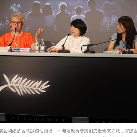
 提案會」的躍演藝術總監曾慧誠感性指出，一開始覺得音樂劇怎麼會來坎城，實際