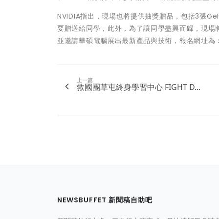
NVIDIA指出，現場也將提供抽獎贈品，包括3張GeFo
要贈送給同學，此外，為了讓同學盡興而歸，現場將
並邀請華碩電腦展出最新產品與技術，報名網址為
上一篇
救國團草屯終身學習中心 FIGHT D...
NEWSBUFFET 新聞稿自助吧