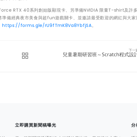
rce RTX 40系列創始版顯現卡、另準備NVIDIA 限量T-shirt及許
準備經典夜市美食與超fun遊戲關卡、並邀請最受歡迎的網紅與大家
：
https://forms.gle/rU9fTmK8Va8YbfjSA
。
下一
兒童暑期研習班～Scratch程式設
立即購買新聞稿曝光
分