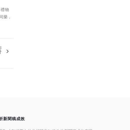
多禮物
同樂，
篇
計
析新聞稿成效