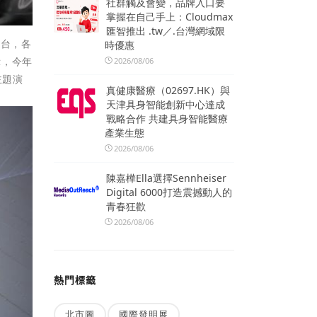
社群觸及會變，品牌入口要
掌握在自己手上：Cloudmax
匯智推出 .tw／.台灣網域限
來台，各
時優惠
示，今年
2026/08/06
主題演
真健康醫療（02697.HK）與
天津具身智能創新中心達成
戰略合作 共建具身智能醫療
產業生態
2026/08/06
陳嘉樺Ella選擇Sennheiser
Digital 6000打造震撼動人的
青春狂歡
2026/08/06
熱門標籤
北市圖
國際發明展