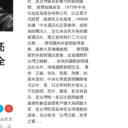
社，是台灣最具影響力的新聞媒
體。 經歷組織改造，1973年中央
社改組為股份有限公司，以企業方
式經營；隨著民主化發展，1996年
依據「中央通訊社設置條例」改制
為財團法人，定位為全民共有的國
家通訊社，獨立超然執行三大法定
任務： ．辦理國內外新聞報導業
亮
務，服務大眾傳播媒體。 ．辦理國
家對外新聞通訊業務，促進國際對
全
台灣之瞭解。 ．加強與國際新聞通
訊社合作，增進國際新聞交流。 秉
持「正確、領先、客觀、翔實」的
基本原則，中央社專業新聞團隊每
天以中、英、日文即時對外發出上
千則新聞、照片、圖表、影音與資
訊，是台灣唯一多語文新聞媒體，
服務對象從媒體客戶擴大為閱聽大
眾；從台灣民眾延伸至全球僑胞與
讀者，充分扮演「台灣之眼，世界
開啟產業
之窗」。
表示，這