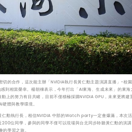
密切的合作，這次能主辦「NVIDIA執行長黃仁勳主題演講直播」-校園
，他感到相當榮幸。楊朝棟表示，今年打出「AI東海、生成未來」的東海
上的努力有目共睹，目前不僅積極採購NVIDIA GPU，未來更將建置A
AI硬體與教學環境。
執行長，相信NVIDIA 中部的Watch party一定會爆滿，本次
近200位同學，參與的同學不僅可以現場與台北同步聆聽黃仁勳的演講
有趣的學習之旅。