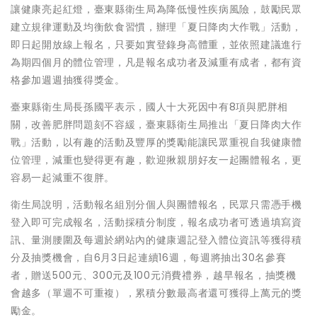
讓健康亮起紅燈，臺東縣衛生局為降低慢性疾病風險，鼓勵民眾
建立規律運動及均衡飲食習慣，辦理「夏日降肉大作戰」活動，
即日起開放線上報名，只要如實登錄身高體重，並依照建議進行
為期四個月的體位管理，凡是報名成功者及減重有成者，都有資
格參加週週抽獲得獎金。
臺東縣衛生局長孫國平表示，國人十大死因中有8項與肥胖相
關，改善肥胖問題刻不容緩，臺東縣衛生局推出「夏日降肉大作
戰」活動，以有趣的活動及豐厚的獎勵能讓民眾重視自我健康體
位管理，減重也變得更有趣，歡迎揪親朋好友一起團體報名，更
容易一起減重不復胖。
衛生局說明，活動報名組別分個人與團體報名，民眾只需憑手機
登入即可完成報名，活動採積分制度，報名成功者可透過填寫資
訊、量測腰圍及每週於網站內的健康週記登入體位資訊等獲得積
分及抽獎機會，自6月3日起連續16週，每週將抽出30名參賽
者，贈送500元、300元及100元消費禮券，越早報名，抽獎機
會越多（單週不可重複），累積分數最高者還可獲得上萬元的獎
勵金。