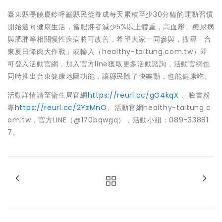
臺東縣長饒慶鈴呼籲縣民從養成每天累積至少30分鐘的運動習慣
開始邁向健康生活，當肥胖者減少5%以上體重，高血壓、糖尿病
與肥胖等相關慢性疾病將可改善，希望大家一同參與，搜尋「台
東夏日降肉大作戰」或輸入（healthy-taitung.com.tw）即
可登入活動官網，加入官方line獲取更多活動諮詢，活動官網也
同時推出台東健康地圖功能，讓縣民除了快樂動，也能健康吃。
活動詳情請至衛生局官網
https://reurl.cc/gG4kqX
、臉書粉
專
https://reurl.cc/2YzMnO
、活動官網healthy-taitung.c
om.tw，官方LINE（@170bqwgq），活動小組：089-33881
7。