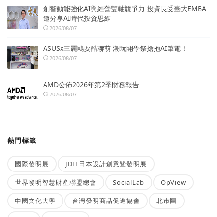
創智動能強化AI與經營雙軸競爭力 投資長受臺大EMBA
邀分享AI時代投資思維
2026/08/07
ASUSx三麗鷗耍酷聯萌 潮玩開學祭搶抱AI筆電！
2026/08/07
AMD公佈2026年第2季財務報告
2026/08/07
熱門標籤
國際發明展
JDIE日本設計創意暨發明展
世界發明智慧財產聯盟總會
SocialLab
OpView
中國文化大學
台灣發明商品促進協會
北市圖