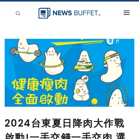
回到首頁
新聞稿分類
登入
刊登
2024台東夏日降肉大作戰
啟動!一手交錢一手交肉 選