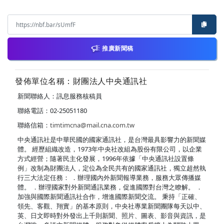
推廣新聞稿
發佈單位名稱：財團法人中央通訊社
新聞聯絡人：訊息服務核稿員
聯絡電話：02-25051180
聯絡信箱：
timtimcna@mail.cna.com.tw
中央通訊社是中華民國的國家通訊社，是台灣最具影響力的新聞媒
體。 經歷組織改造，1973年中央社改組為股份有限公司，以企業
方式經營；隨著民主化發展，1996年依據「中央通訊社設置條
例」改制為財團法人，定位為全民共有的國家通訊社，獨立超然執
行三大法定任務： ．辦理國內外新聞報導業務，服務大眾傳播媒
體。 ．辦理國家對外新聞通訊業務，促進國際對台灣之瞭解。 ．
加強與國際新聞通訊社合作，增進國際新聞交流。 秉持「正確、
領先、客觀、翔實」的基本原則，中央社專業新聞團隊每天以中、
英、日文即時對外發出上千則新聞、照片、圖表、影音與資訊，是