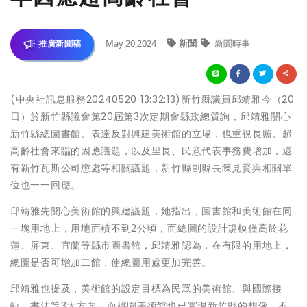
May 20,2024
新聞
新聞時事
推廣新聞稿
(中央社訊息服務20240520 13:32:13)新竹縣議員邱靖雅今（20
日）於新竹縣議會第20屆第3次定期會縣政總質詢，邱靖雅關心
新竹縣總圖書館、表達反對興建美術館的立場，也重視長照、超
高齡社會來臨的因應議題，以及里長、民意代表事務費增加，還
有新竹瓦斯公司懲處等相關議題，新竹縣副縣長陳見賢與相關單
位也一一回應。
邱靖雅先關心美術館的興建議題，她指出，圖書館和美術館在同
一塊用地上，用地面積不到2公頃，而總圖的設計規模僅高於花
蓮、屏東、宜蘭等縣市圖書館，邱靖雅認為，在有限的用地上，
總圖是否可增加二館，使總圖用處更加完善。
邱靖雅也提及，美術館的設定目標為民眾的美術館、與國際接
軌、書法等3大方向，而桃園美術館也已實現新竹縣的想像，不