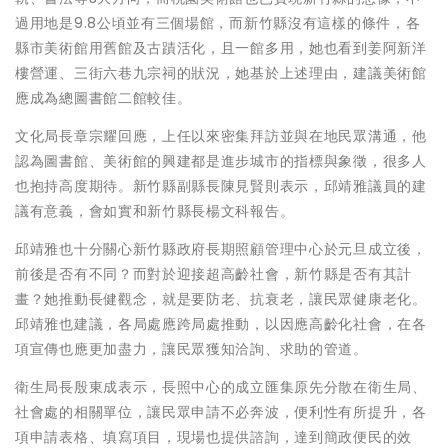
過用地是9.8公頃並有三個場館，而新竹縣沒有這樣的條件，各
縣市美術館用舊館及古蹟活化，且一館多用，她也看到姜阿新洋
樓營運、三街六巷九宗祠的狀況，她基於上述理由，建議美術館
應成為總圖書館二館較佳。
文化局長章宗耀回應，上任以來密集拜訪並與在地民眾溝通，他
認為圖書館、美術館的興建都是進步城市的指標與象徵，很多人
也抱持高度期待。新竹縣副縣長陳見賢則表示，邱靖雅議員的建
議有意義，會如實和新竹縣長楊文科報告。
邱靖雅也十分關心新竹縣政府長期照顧管理中心於元旦成立後，
前後是否有不同？而對於迎接超高齡社會，新竹縣是否有其計
畫？她推動長健觀念，就是要防老、抗衰老，讓民眾健康老化。
邱靖雅也建議，各局處應跨局處推動，以因應高齡化社會，在各
項宣傳也應更加盡力，讓民眾獲知洽詢、求助的管道。
衛生局長殷東成表示，長照中心的成立匯集原先分散在衛生局、
社會處的相關單位，讓民眾申請不必奔波，便利性有所提升，各
項申請表格、填寫項目，現場也提供諮詢，達到簡政便民的效