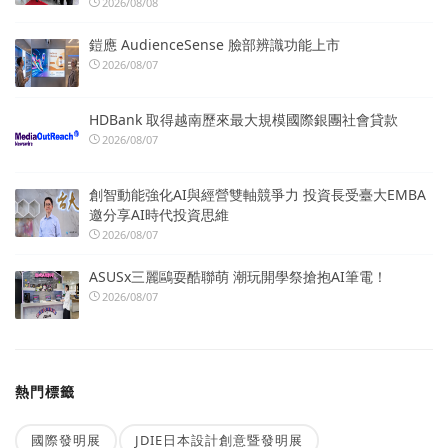
2026/08/08
鎧應 AudienceSense 臉部辨識功能上市
2026/08/07
HDBank 取得越南歷來最大規模國際銀團社會貸款
2026/08/07
創智動能強化AI與經營雙軸競爭力 投資長受臺大EMBA
邀分享AI時代投資思維
2026/08/07
ASUSx三麗鷗耍酷聯萌 潮玩開學祭搶抱AI筆電！
2026/08/07
熱門標籤
國際發明展
JDIE日本設計創意暨發明展