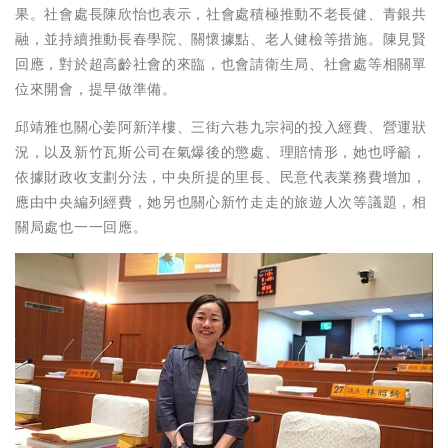
果。社會處長陳欣怡也表示，社會處積極推動不老長健、青銀共
融，並持續推動長春學院、關懷據點、老人健檢等措施。陳見賢
回應，對於超高齡社會的來臨，也會請衛生局、社會處等相關單
位來開會，提早做準備。
邱靖雅也關心姜阿新洋樓、三街六巷九宗祠的投入經費、營運狀
況，以及新竹瓦斯公司在氣爆後的懲處、理賠情形，她也呼籲，
依據財政收支劃分法，中央所提的里長、民意代表業務費增加，
應由中央編列經費，她另也關心新竹走走的旅遊人次等議題，相
關局處也一一回應。