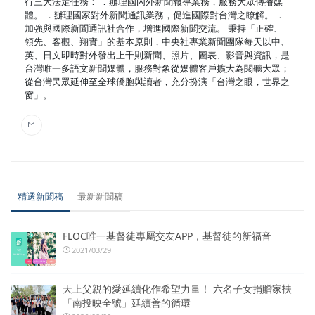
行三大法定任務： ．辦理國內外新聞報導業務，服務大眾傳播媒
體。 ．辦理國家對外新聞通訊業務，促進國際對台灣之瞭解。 ．
加強與國際新聞通訊社合作，增進國際新聞交流。 秉持「正確、
領先、客觀、翔實」的基本原則，中央社專業新聞團隊每天以中、
英、日文即時對外發出上千則新聞、照片、圖表、影音與資訊，是
台灣唯一多語文新聞媒體，服務對象從媒體客戶擴大為閱聽大眾；
從台灣民眾延伸至全球僑胞與讀者，充分扮演「台灣之眼，世界之
窗」。
精選新聞稿
最新新聞稿
FLOC唯一基督徒專屬交友APP，基督徒的新福音
2021/03/29
天上父親的愛延續化作希望力量！ 六名子女捐贈家扶
「南投映全號」延續善的循環