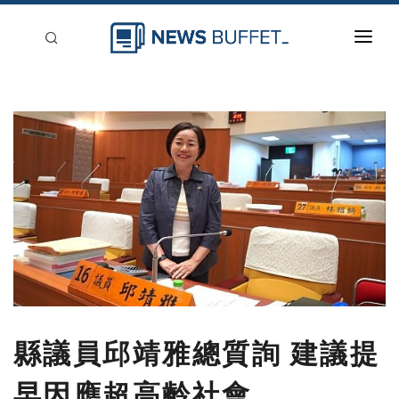
回到首頁
新聞稿分類
登入
刊登
縣議員邱靖雅總質詢 建議提
早因應超高齡社會