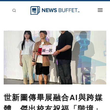
回到首頁
新聞稿分類
登入
刊登
世新圖傳畢展融合AI與跨媒
體 傑出校友祝福「階境」