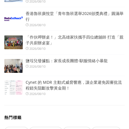
2026/08/10
香港魯班廣悅堂「青年魯班選舉2026頒獎典禮」圓滿舉
行
2026/08/10
「作伙呷辦桌！」北高雄家扶攜手四位總舖師 打造「親
子共廚辦桌宴」
2026/08/10
鹽埕兒發據點：家長成長團體-馴服情緒小暴龍
2026/08/10
Cynet 的 MDR 主動式威脅響應，讓企業避免因審批流
程錯失阻斷攻擊黃金期！
2026/08/10
熱門標籤