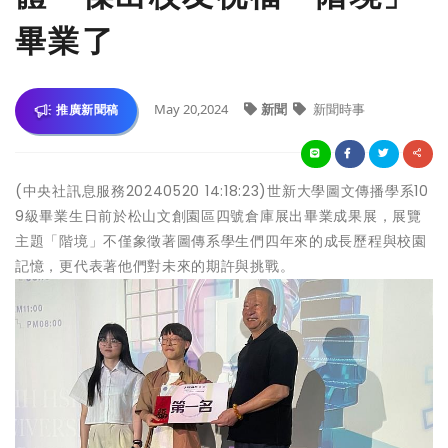
畢業了
May 20,2024
新聞
新聞時事
推廣新聞稿
(中央社訊息服務20240520 14:18:23)世新大學圖文傳播學系10
9級畢業生日前於松山文創園區四號倉庫展出畢業成果展，展覽
主題「階境」不僅象徵著圖傳系學生們四年來的成長歷程與校園
記憶，更代表著他們對未來的期許與挑戰。