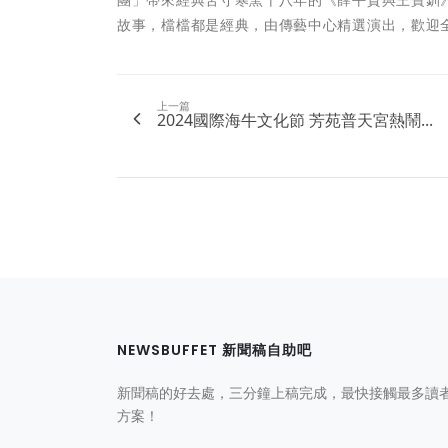
故事，檔檔都是經典，由傳藝中心精選演出，歡迎
上一篇
2024國際海牛文化節 芳苑普天宮熱鬧...
NEWSBUFFET 新聞稿自助吧
新聞稿的好去處，三分鐘上稿完成，最快接觸最多讀
方案！