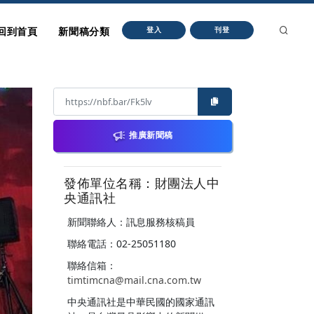
回到首頁
新聞稿分類
登入
刊登
推廣新聞稿
發佈單位名稱：財團法人中
央通訊社
新聞聯絡人：訊息服務核稿員
聯絡電話：02-25051180
聯絡信箱：
timtimcna@mail.cna.com.tw
中央通訊社是中華民國的國家通訊