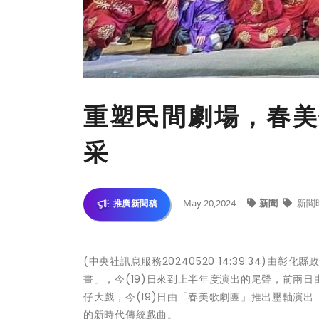
重塑民間劇場，春美
采
May 20,2024
新聞
新聞
推廣新聞稿
(中央社訊息服務20240520 14:39:34
畫」，今(19)日來到上半年度演出的尾聲，前兩
仔大戲，今(19)日由「春美歌劇團」推出壓軸演
的新時代傳統戲曲。