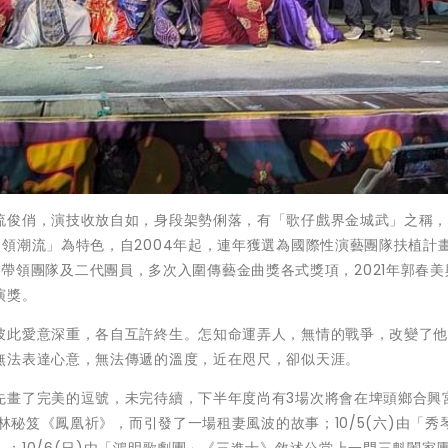
流俊俏，演技收放自如，身段架勢俐落，有「歌仔戲界金城武」之稱，在
領潮流」為特色，自2004年起，連年獲選為國際性演藝團隊扶植計
。郭春美帶領團隊及二代團員，多次入圍傳藝金曲獎各式獎項，2021年郭春
演獎。
彼此愛意深重，各自互許終生。怎知命運弄人，無情的戰爭，改變了
無法表達心意，無法傳遞的溫度，近在咫尺，卻似天涯。
先畫了完美的逗號，未完待續，下半年度尚有3場次將會在埤頭鄉合興
武林秘笈《鳳凰祈》，而引發了一場租妻風波的故事；10/5(六)由「秀
；10/6(日)由「鴻明歌劇團」《三進士》敘述公堂上一門三魁闔家