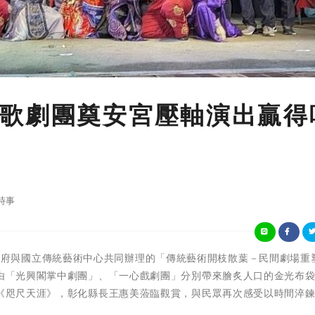
歌劇團奠安宮壓軸演出贏得
時事
)由彰化縣政府與國立傳統藝術中心共同辦理的「傳統藝術開枝散葉－民間劇場重
日由「光興閣掌中劇團」、「一心戲劇團」分別帶來膾炙人口的金光布
出《咫尺天涯》，彰化縣長王惠美蒞臨觀賞，與民眾再次感受以時間淬