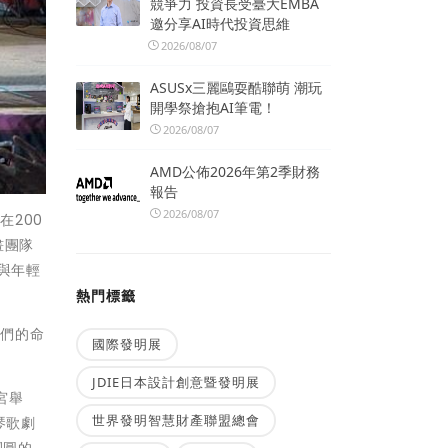
競爭力 投資長受臺大EMBA
邀分享AI時代投資思維
2026/08/07
ASUSx三麗鷗耍酷聯萌 潮玩
開學祭搶抱AI筆電！
2026/08/07
AMD公佈2026年第2季財務
報告
2026/08/07
200
畫團隊
美與年輕
熱門標籤
他們的命
國際發明展
JDIE日本設計創意暨發明展
宮舉
世界發明智慧財產聯盟總會
琴歌劇
團圓的