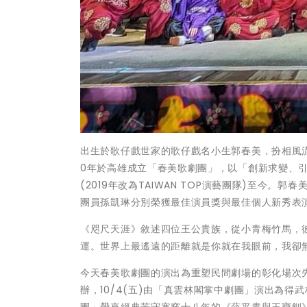
出生於歌仔戲世家的歌仔戲名小生郭春美，扮相風
0年於高雄成立「春美歌劇團」，以「創新求變、引
(2019年改為TAIWAN TOP演藝團隊)至今
團員孫凱琳分別榮獲最佳演員獎與最佳個人新秀表
《咫尺天涯》敘述四位王公貴族，從小青梅竹馬，
運。世界上最遙遠的距離就是你就在我眼前，我卻
今天春美歌劇團的演出為重塑民間劇場的彰化場次
辦，10/4(五)由「真雲林閣掌中劇團」演出為得
團」帶來經典苦守寒窯十八年的《薛平貴與王寶釧》