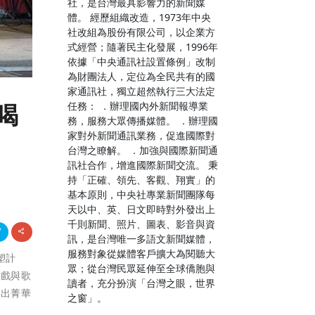
社，是台灣最具影響力的新聞媒
體。 經歷組織改造，1973年中央
社改組為股份有限公司，以企業方
式經營；隨著民主化發展，1996年
依據「中央通訊社設置條例」改制
為財團法人，定位為全民共有的國
家通訊社，獨立超然執行三大法定
任務： ．辦理國內外新聞報導業
喝
務，服務大眾傳播媒體。 ．辦理國
家對外新聞通訊業務，促進國際對
台灣之瞭解。 ．加強與國際新聞通
訊社合作，增進國際新聞交流。 秉
持「正確、領先、客觀、翔實」的
基本原則，中央社專業新聞團隊每
天以中、英、日文即時對外發出上
千則新聞、照片、圖表、影音與資
訊，是台灣唯一多語文新聞媒體，
服務對象從媒體客戶擴大為閱聽大
塑計
眾；從台灣民眾延伸至全球僑胞與
袋戲與歌
讀者，充分扮演「台灣之眼，世界
鍊出菁華
之窗」。