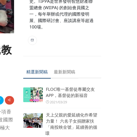
史。TIPPA是世界發明智慧財產聯
盟總會 (WIIPA) 的創始會員國之
一，每年舉辦或代理的國際發明
展、國際研討會、座談講座等超過
100場。
職教
精選新聞稿
最新新聞稿
FLOC唯一基督徒專屬交友
APP，基督徒的新福音
2021/03/29
一項香
天上父親的愛延續化作希望
坡國際
力量！ 六名子女捐贈家扶
「南投映全號」延續善的循
了極大
環