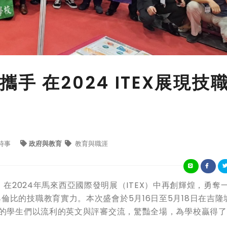
手 在2024 ITEX展現技
時事
政府與教育
教育與職涯
024年馬來西亞國際發明展（ITEX）中再創輝煌，勇奪
倫比的技職教育實力。本次盛會於5月16日至5月18日在吉隆
工的學生們以流利的英文與評審交流，驚豔全場，為學校贏得