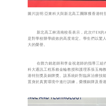
圖片說明:亞東科大與新北高工團隊獲香港特
新北高工林清南校長表示，此次ITEX的
是對學校辦學績效的高度肯定。學生們以驚
大的榮譽。
在鄧力銘老師和李金祝老師的指導三組作
科大通訊工程系賴金輪教授和護理系張玉梅教
港特別獎及銅牌獎。該系統針對臨床治療技能
置身於真實環境中進行訓練，榮獲銅牌及香