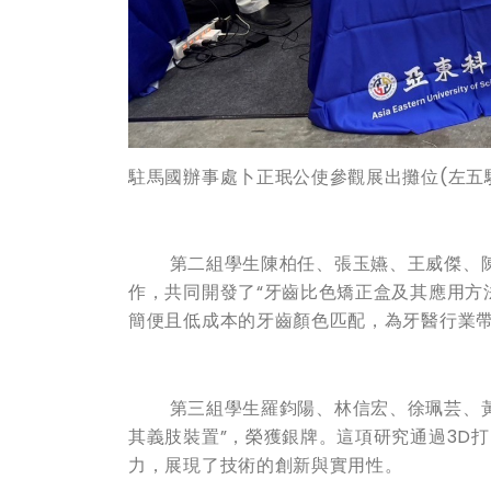
駐馬國辦事處卜正珉公使參觀展出攤位
(
左五
第二組學生陳柏任、張玉嬿、王威傑、陳
作，共同開發了“牙齒比色矯正盒及其應用方
簡便且低成本的牙齒顏色匹配，為牙醫行業
第三組學生羅鈞陽、林信宏、徐珮芸、黃鑫
其義肢裝置”，榮獲銀牌。這項研究通過3D
力，展現了技術的創新與實用性。