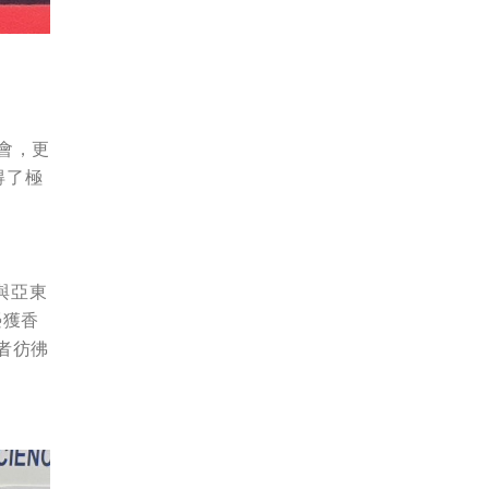
會，更
得了極
與亞東
榮獲香
者彷彿