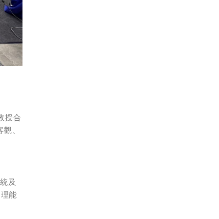
教授合
客觀、
統及
自理能