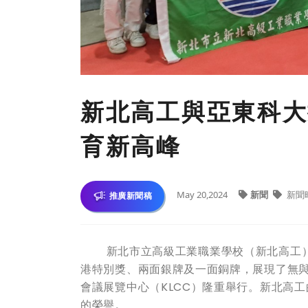
新北高工與亞東科大攜
育新高峰
May 20,2024
新聞
新聞
推廣新聞稿
新北市立高級工業職業學校（新北高工）在2
港特別獎、兩面銀牌及一面銅牌，展現了無與
會議展覽中心（KLCC）隆重舉行。新北高
的榮譽。