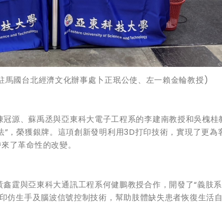
駐馬國台北經濟文化辦事處卜正珉公使、左一賴金輪教授
)
冠源、蘇禹丞與亞東科大電子工程系的李建南教授和吳槐桂
法”，榮獲銀牌。這項創新發明利用3D打印技術，實現了更為
帶來了革命性的改變。
霆與亞東科大通訊工程系何健鵬教授合作，開發了“義肢系
打印仿生手及腦波信號控制技術，幫助肢體缺失患者恢復生活