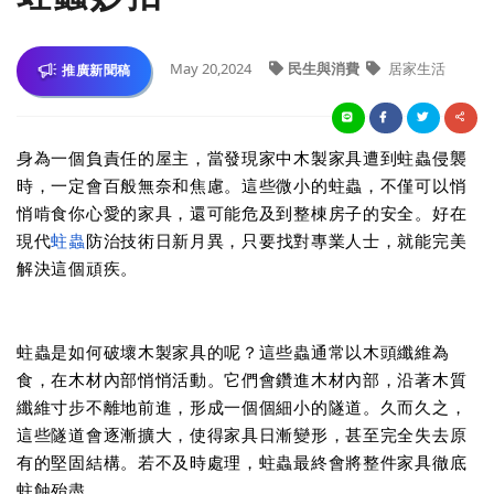
May 20,2024
民生與消費
居家生活
推廣新聞稿
身為一個負責任的屋主，當發現家中木製家具遭到蛀蟲侵襲
時，一定會百般無奈和焦慮。這些微小的蛀蟲，不僅可以悄
悄啃食你心愛的家具，還可能危及到整棟房子的安全。好在
現代
蛀蟲
防治技術日新月異，只要找對專業人士，就能完美
解決這個頑疾。
蛀蟲是如何破壞木製家具的呢？這些蟲通常以木頭纖維為
食，在木材內部悄悄活動。它們會鑽進木材內部，沿著木質
纖維寸步不離地前進，形成一個個細小的隧道。久而久之，
這些隧道會逐漸擴大，使得家具日漸變形，甚至完全失去原
有的堅固結構。若不及時處理，蛀蟲最終會將整件家具徹底
蛀蝕殆盡。