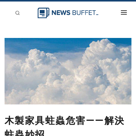
回到首頁
新聞稿分類
登入
刊登
木製家具蛀蟲危害——解決
蛀蟲妙招