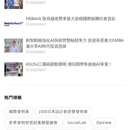
2026/08/07
HDBank 取得越南歷來最大規模國際銀團社會貸款
2026/08/07
創智動能強化AI與經營雙軸競爭力 投資長受臺大EMBA
邀分享AI時代投資思維
2026/08/07
ASUSx三麗鷗耍酷聯萌 潮玩開學祭搶抱AI筆電！
2026/08/07
熱門標籤
國際發明展
JDIE日本設計創意暨發明展
世界發明智慧財產聯盟總會
SocialLab
OpView