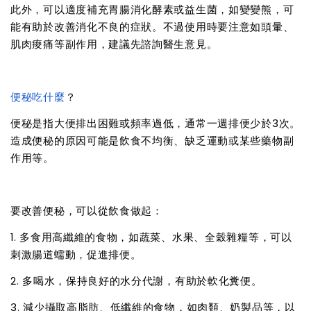
此外，可以適度補充胃腸消化酵素或益生菌，如變變熊，可
能有助於改善消化不良的症狀。不過使用時要注意如頭暈、
肌肉痠痛等副作用，建議先諮詢醫生意見。
便秘吃什麼
？
便秘是指大便排出困難或頻率過低，通常一週排便少於3次。
造成便秘的原因可能是飲食不均衡、缺乏運動或某些藥物副
作用等。
要改善便秘，可以從飲食做起：
1. 多食用高纖維的食物，如蔬菜、水果、全穀雜糧等，可以
刺激腸道蠕動，促進排便。
2. 多喝水，保持良好的水分代謝，有助於軟化糞便。
3. 減少攝取高脂肪、低纖維的食物，如肉類、奶製品等，以