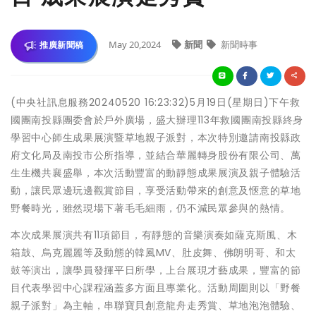
May 20,2024
新聞
新聞時事
推廣新聞稿
(中央社訊息服務20240520 16:23:32)5月19日(星期日)下午救
國團南投縣團委會於戶外廣場，盛大辦理113年救國團南投縣終身
學習中心師生成果展演暨草地親子派對，本次特別邀請南投縣政
府文化局及南投市公所指導，並結合華麗轉身股份有限公司、萬
生生機共襄盛舉，本次活動豐富的動靜態成果展演及親子體驗活
動，讓民眾邊玩邊觀賞節目，享受活動帶來的創意及愜意的草地
野餐時光，雖然現場下著毛毛細雨，仍不減民眾參與的熱情。
本次成果展演共有11項節目，有靜態的音樂演奏如薩克斯風、木
箱鼓、烏克麗麗等及動態的韓風MV、肚皮舞、佛朗明哥、和太
鼓等演出，讓學員發揮平日所學，上台展現才藝成果，豐富的節
目代表學習中心課程涵蓋多方面且專業化。活動周圍則以「野餐
親子派對」為主軸，串聯寶貝創意龍舟走秀賞、草地泡泡體驗、