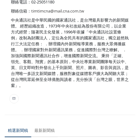
聯絡電話：02-25051180
聯絡信箱：
timtimcna@mail.cna.com.tw
中央通訊社是中華民國的國家通訊社，是台灣最具影響力的新聞媒
體。 經歷組織改造，1973年中央社改組為股份有限公司，以企業
方式經營；隨著民主化發展，1996年依據「中央通訊社設置條
例」改制為財團法人，定位為全民共有的國家通訊社，獨立超然執
行三大法定任務： ．辦理國內外新聞報導業務，服務大眾傳播媒
體。 ．辦理國家對外新聞通訊業務，促進國際對台灣之瞭解。 ．
加強與國際新聞通訊社合作，增進國際新聞交流。 秉持「正確、
領先、客觀、翔實」的基本原則，中央社專業新聞團隊每天以中、
英、日文即時對外發出上千則新聞、照片、圖表、影音與資訊，是
台灣唯一多語文新聞媒體，服務對象從媒體客戶擴大為閱聽大眾；
從台灣民眾延伸至全球僑胞與讀者，充分扮演「台灣之眼，世界之
窗」。
精選新聞稿
最新新聞稿