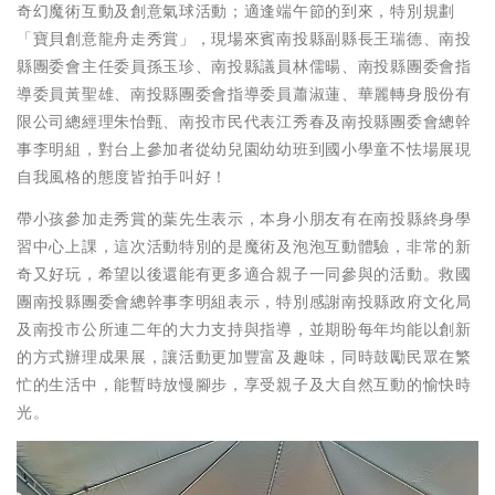
奇幻魔術互動及創意氣球活動；適逢端午節的到來，特別規劃
「寶貝創意龍舟走秀賞」，現場來賓南投縣副縣長王瑞德、南投
縣團委會主任委員孫玉珍、南投縣議員林儒暘、南投縣團委會指
導委員黃聖雄、南投縣團委會指導委員蕭淑蓮、華麗轉身股份有
限公司總經理朱怡甄、南投市民代表江秀春及南投縣團委會總幹
事李明組，對台上參加者從幼兒園幼幼班到國小學童不怯場展現
自我風格的態度皆拍手叫好！
帶小孩參加走秀賞的葉先生表示，本身小朋友有在南投縣終身學
習中心上課，這次活動特別的是魔術及泡泡互動體驗，非常的新
奇又好玩，希望以後還能有更多適合親子一同參與的活動。救國
團南投縣團委會總幹事李明組表示，特別感謝南投縣政府文化局
及南投市公所連二年的大力支持與指導，並期盼每年均能以創新
的方式辦理成果展，讓活動更加豐富及趣味，同時鼓勵民眾在繁
忙的生活中，能暫時放慢腳步，享受親子及大自然互動的愉快時
光。