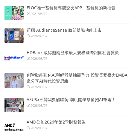
FLOC唯一基督徒專屬交友APP，基督徒的新福音
2021/03/29
鎧應 AudienceSense 臉部辨識功能上市
2026/08/07
HDBank 取得越南歷來最大規模國際銀團社會貸款
2026/08/07
創智動能強化AI與經營雙軸競爭力 投資長受臺大EMBA
邀分享AI時代投資思維
2026/08/07
ASUSx三麗鷗耍酷聯萌 潮玩開學祭搶抱AI筆電！
2026/08/07
AMD公佈2026年第2季財務報告
2026/08/07