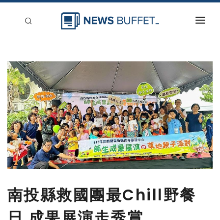
回到首頁
新聞稿分類
登入
刊登
南投縣救國團最Chill野餐
日 成果展演走秀賞