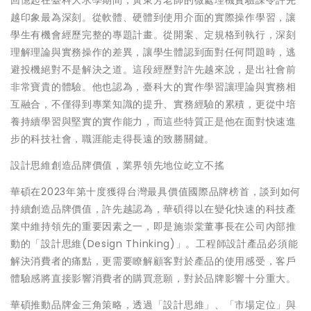
回憶起在臺科大求學期間，黃東芳老師的微處理機實驗課令許先
越印象最為深刻。從軟體、硬體到使用介面的實際操作學習，讓
學生有機會經歷完整的專題計畫。從開案、定規格到執行，深刻
理解理論與實務操作的差異，讓學生體認到面對任何問題時，逃
避投機絕對不是解決之道。這段經歷對許先越來說，是出社會前
非常寶貴的體驗。他也認為，臺科大的實作學習讓理論與實務相
互融合，不僅得到專業知識的提升、實務經驗的累積，更從中培
養持續學習與堅實的實作能力，而這些特質正是他在面對快速進
步的科技社會，職涯能走得長遠的致勝關鍵。
設計思維創造品牌價值，業界領先地位屹立不搖
華碩在2023年第十度獲得台灣最具價值國際品牌榜首，談到如何
持續創造品牌價值，許先越認為，華碩得以在變化快速的科技產
業中維持領先的重要因素之一，即是施崇棠董事長在公司內部推
動的「設計思維(Design Thinking)」。工程師設計產品必須能
解決消費者的痛點，更需要瞭解顧客對於產品的使用感受，客戶
體驗感將直接影響消費者的購買意願，對於品牌影響十分重大。
華碩推動品牌金三角策略，透過「設計思維」、「市場定位」與