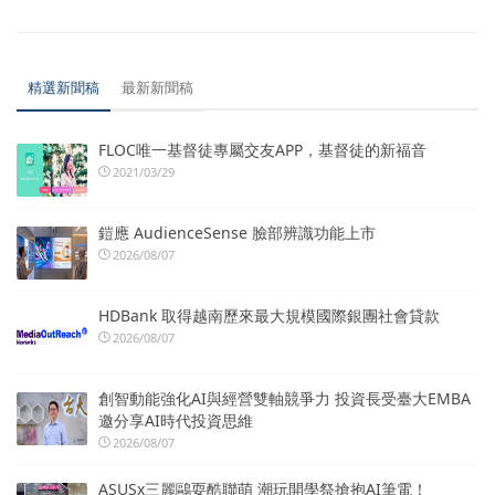
精選新聞稿
最新新聞稿
FLOC唯一基督徒專屬交友APP，基督徒的新福音
2021/03/29
鎧應 AudienceSense 臉部辨識功能上市
2026/08/07
HDBank 取得越南歷來最大規模國際銀團社會貸款
2026/08/07
創智動能強化AI與經營雙軸競爭力 投資長受臺大EMBA
邀分享AI時代投資思維
2026/08/07
ASUSx三麗鷗耍酷聯萌 潮玩開學祭搶抱AI筆電！