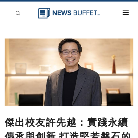
回到首頁
新聞稿分類
登入
刊登
傑出校友許先越：實踐永續
傳承與創新 打造堅若磐石的