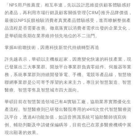
「NPS用戶推薦度」相互串連，先以設計思維提供顧客體驗感好
的產品，再利用市場行銷及顧客關係管理(CRM)推升品牌價值，
最後以NPS反饋檢驗消費者真實產品體驗感受，進而瞭解整個產
品流程是否需要改善。徹底落實以消費者需求出發的企業文化，
是華碩能長期在業界維持領先地位的不二法門。
掌握AI前瞻技術，因應科技新世代持續轉型再造
許先越表示，華碩以主機板起家，因應變化快速的科技產業，現
已發展出三大事業群。開放平台事業群負責零組件、伺服器等業
務，系統事業群則持續開發筆電、手機、電競等產品線，智慧物
聯網事業群是公司寄予厚望的未來主力，專注於智慧製造、智慧
醫療、智慧零售及智慧城市四大面向。
華碩目前在智慧製造領域已有AI實驗工廠，協助業界實際優化生
產流程。智慧醫療則已研發出醫院專用的xHIS次世代智慧醫療資
訊平台，透過AI功能加值，如語音辨識系統可協助醫師填寫病
例、輔助判斷及申請健保編碼等，目前也已在眾多醫療機構中展
現出顯著的效果。