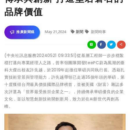
品牌價值
May 21,2024
新聞
新聞時事
推廣新聞稿
(中央社訊息服務20240521 09:33:51)從基層工程師一步步穩紮
穩打邁向專業經理人之路，曾率領團隊開發EeePC蔚為風潮的臺
科大傑出校友許先越，於2019年起擔任華碩共同執行長。憑藉扎
實技術背景與管理能力，許先越帶領已走過35個年頭的華碩，第
十度獲得台灣最具價值國際品牌榜首，並被美國《財富》雜誌多
次評選為「世界最受推崇企業之一」，持續傳承華碩優良的企業
文化，並以智慧創新技術開創新局，致力於在AI新世代再創高
峰。