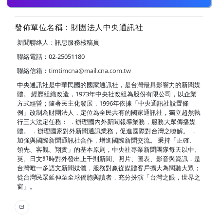
發佈單位名稱：財團法人中央通訊社
新聞聯絡人：訊息服務核稿員
聯絡電話：02-25051180
聯絡信箱：
timtimcna@mail.cna.com.tw
中央通訊社是中華民國的國家通訊社，是台灣最具影響力的新聞媒
體。 經歷組織改造，1973年中央社改組為股份有限公司，以企業
方式經營；隨著民主化發展，1996年依據「中央通訊社設置條
例」改制為財團法人，定位為全民共有的國家通訊社，獨立超然執
行三大法定任務： ．辦理國內外新聞報導業務，服務大眾傳播媒
體。 ．辦理國家對外新聞通訊業務，促進國際對台灣之瞭解。 ．
加強與國際新聞通訊社合作，增進國際新聞交流。 秉持「正確、
領先、客觀、翔實」的基本原則，中央社專業新聞團隊每天以中、
英、日文即時對外發出上千則新聞、照片、圖表、影音與資訊，是
台灣唯一多語文新聞媒體，服務對象從媒體客戶擴大為閱聽大眾；
從台灣民眾延伸至全球僑胞與讀者，充分扮演「台灣之眼，世界之
窗」。