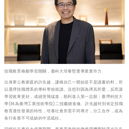
技職教育喚醒學習開關，臺科大培養堅實專業實作力
出身軍公教家庭的許先越，謙稱自己一開始並不是讀書的料，所
以選擇技職體系的專科學校就讀。沒想到因為擇其所愛，反而讓
學習效果更好，成績突飛猛進，順利進入第一志願：臺灣科技大
學(時為臺灣工業技術學院)二技繼續進修。許先越特別肯定技職
教育適性發展的特性，培養社會所需不同專才，分工合作，成為
各行各業不可或缺的中流砥柱。