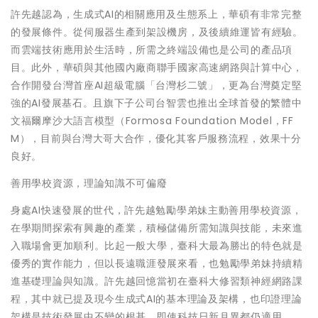
許先越認為，生成式AI的相關應用及生態系上，華碩有非常完整
的發展條件。從伺服器生產到架設機房，及後續維運皆有經驗。
而雲端技術應用於生活時，所需之終端設備也是公司的產品項
目。此外，華碩與其他國內廠商聯手國家高速網路與計算中心，
合作開發台灣首座AI超級電腦「台灣杉二號」，更為台灣奠定堅
強的AI發展基石。且旗下子公司台智雲也推出全球首發的繁體中
文福爾摩沙大語言模型（Formosa Foundation Model，FF
M），目前與台灣大哥大合作，優化其客戶服務流程，效果十分
良好。
善用學校資源，理論知識不可偏廢
身處AI快速發展的世代，許先越勉勵學弟妹主動善用學校資源，
在學期間探索有興趣的產業，積極儲備所需知識與技能，未來進
入職場會更加順利。比起一般大學，臺科大最為勝出的特色就是
優秀的實作能力，但以長遠職涯發展來看，也勉勵學弟妹持續精
進基礎理論與知識。許先越回憶當初在臺科大修習類神經網路課
程，其中就已提及現今生成式AI的基本理論及架構，也印證理論
架構是技術發展中不變的根基，即使科技日新月異都仍適用。