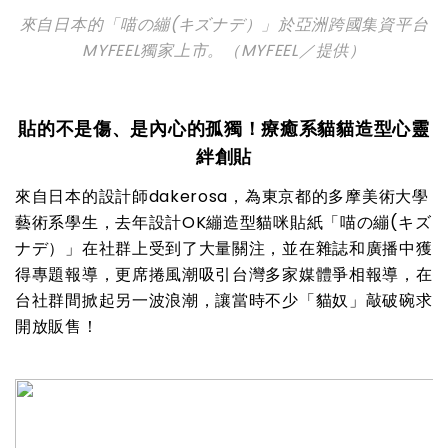
來自日本的「喵の繃(キズナデ）」於亞洲跨國集資平台
MYFEEL獨家上市。（MYFEEL／提供）
貼的不是傷、是內心的孤獨！療癒系貓貓造型心靈
絆創貼
來自日本的設計師dakerosa，為東京都的多摩美術大學
藝術系學生，去年設計OK繃造型貓咪貼紙「喵の繃(キズ
ナデ）」在社群上受到了大量關注，並在雜誌和廣播中獲
得專題報導，更席捲風潮吸引台灣多家媒體爭相報導，在
台社群間掀起另一波浪潮，讓當時不少「貓奴」敲破碗求
開放販售！