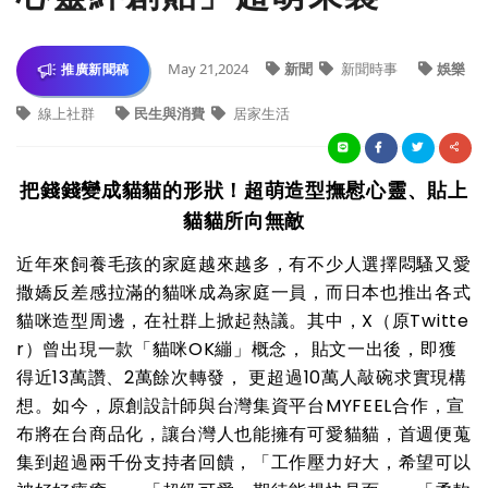
May 21,2024
新聞
新聞時事
娛樂
推廣新聞稿
線上社群
民生與消費
居家生活
把錢錢變成貓貓的形狀！超萌造型撫慰心靈、貼上
貓貓所向無敵
近年來飼養毛孩的家庭越來越多，有不少人選擇悶騷又愛
撒嬌反差感拉滿的貓咪成為家庭一員，而日本也推出各式
貓咪造型周邊，在社群上掀起熱議。其中，X（原Twitte
r）曾出現一款「貓咪OK繃」概念， 貼文一出後，即獲
得近13萬讚、2萬餘次轉發， 更超過10萬人敲碗求實現構
想。如今，原創設計師與台灣集資平台MYFEEL合作，宣
布將在台商品化，讓台灣人也能擁有可愛貓貓，首週便蒐
集到超過兩千份支持者回饋，「工作壓力好大，希望可以