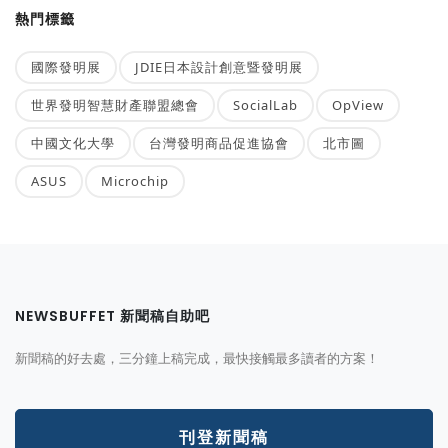
熱門標籤
國際發明展
JDIE日本設計創意暨發明展
世界發明智慧財產聯盟總會
SocialLab
OpView
中國文化大學
台灣發明商品促進協會
北市圖
ASUS
Microchip
NEWSBUFFET 新聞稿自助吧
新聞稿的好去處，三分鐘上稿完成，最快接觸最多讀者的方案！
刊登新聞稿