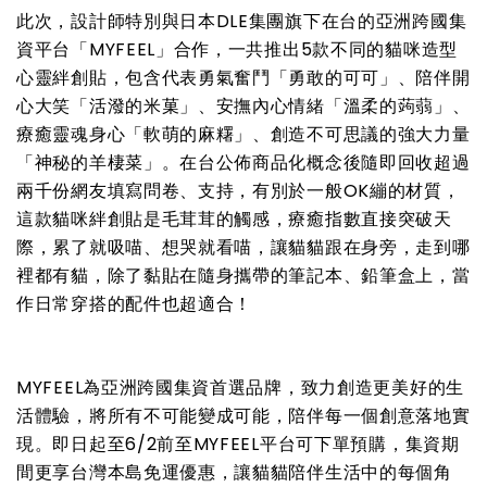
此次，設計師特別與日本DLE集團旗下在台的亞洲跨國集
資平台「MYFEEL」合作，一共推出5款不同的貓咪造型
心靈絆創貼，包含代表勇氣奮鬥「勇敢的可可」、陪伴開
心大笑「活潑的米菓」、安撫內心情緒「溫柔的蒟蒻」、
療癒靈魂身心「軟萌的麻糬」、創造不可思議的強大力量
「神秘的羊棲菜」。在台公佈商品化概念後隨即回收超過
兩千份網友填寫問卷、支持，有別於一般OK繃的材質，
這款貓咪絆創貼是毛茸茸的觸感，療癒指數直接突破天
際，累了就吸喵、想哭就看喵，讓貓貓跟在身旁，走到哪
裡都有貓，除了黏貼在隨身攜帶的筆記本、鉛筆盒上，當
作日常穿搭的配件也超適合！
MYFEEL為亞洲跨國集資首選品牌，致力創造更美好的生
活體驗，將所有不可能變成可能，陪伴每一個創意落地實
現。即日起至6/2前至MYFEEL平台可下單預購，集資期
間更享台灣本島免運優惠，讓貓貓陪伴生活中的每個角