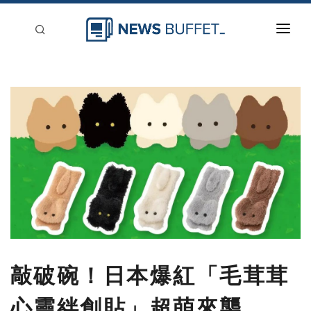
回到首頁
新聞稿分類
登入
刊登
敲破碗！日本爆紅「毛茸茸
心靈絆創貼」超萌來襲