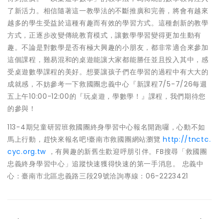
了新活力。相信隨著這一教學法的不斷推廣和完善，將會有越來
越多的學生受益於這種有趣而有效的學習方式。這種創新的教學
方式，正逐步改變傳統教育模式，讓數學學習變得更加生動有
趣。不論是對數學是否有極大興趣的小朋友，都非常適合來參加
這個課程，難易混和的桌遊能讓大家都能勝任並且投入其中，感
受桌遊數學課程的美好。想要讓孩子們在學習的過程中有大大的
成就感，不妨參考一下救國團忠義中心『新課程7/5-7/26每週
五上午10:00-12:00的『玩桌遊，學數學！』課程，我們期待您
的參與！
113-4期兒童研習班救國團終身學習中心報名開跑囉，心動不如
馬上行動，趕快來報名吧!臺南市救國團網站瀏覽
http://tnctc.
cyc.org.tw
，有興趣的新舊生歡迎呼朋引伴。FB搜尋「救國團
忠義終身學習中心」追蹤快速獲得快速的第一手消息。 忠義中
心：臺南市北區忠義路三段29號洽詢專線：06-2223421