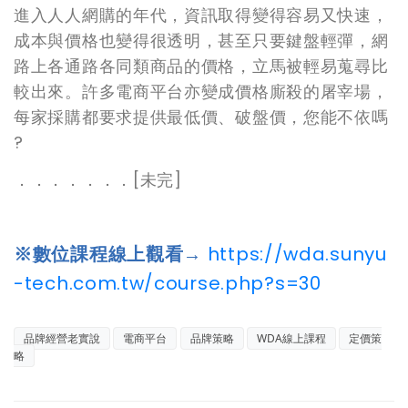
進入人人網購的年代，資訊取得變得容易又快速，
成本與價格也變得很透明，
甚至只要鍵盤輕彈，網
路上各通路各同類商品的價格，立馬被輕易蒐尋比
較出來。許多電商平台亦變成價格廝殺的屠宰場，
每家採購都要求提供最低價、破盤價，您能不依嗎
?
．．．．．．．[未完]
※數位課程線上觀看→
https://wda.sunyu
-tech.com.tw/course.php?s=30
品牌經營老實說
電商平台
品牌策略
WDA線上課程
定價策
略