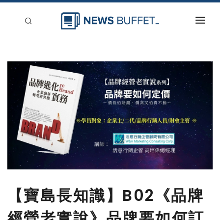
回到首頁
新聞稿分類
登入
刊登
【寶島長知識】B02《品牌
經營老實說》品牌要如何訂