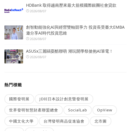
HDBank 取得越南歷來最大規模國際銀團社會貸款
2026/08/07
創智動能強化AI與經營雙軸競爭力 投資長受臺大EMBA
邀分享AI時代投資思維
2026/08/07
ASUSx三麗鷗耍酷聯萌 潮玩開學祭搶抱AI筆電！
2026/08/07
熱門標籤
國際發明展
JDIE日本設計創意暨發明展
世界發明智慧財產聯盟總會
SocialLab
OpView
中國文化大學
台灣發明商品促進協會
北市圖