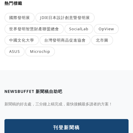
熱門標籤
國際發明展
JDIE日本設計創意暨發明展
世界發明智慧財產聯盟總會
SocialLab
OpView
中國文化大學
台灣發明商品促進協會
北市圖
ASUS
Microchip
NEWSBUFFET 新聞稿自助吧
新聞稿的好去處，三分鐘上稿完成，最快接觸最多讀者的方案！
刊登新聞稿