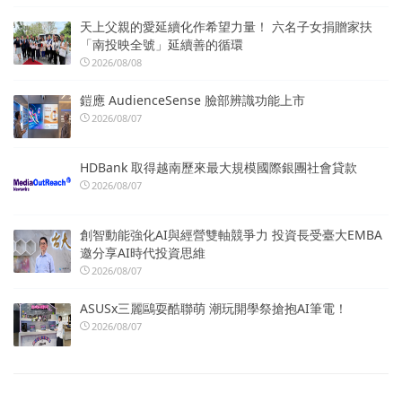
天上父親的愛延續化作希望力量！ 六名子女捐贈家扶
「南投映全號」延續善的循環
2026/08/08
鎧應 AudienceSense 臉部辨識功能上市
2026/08/07
HDBank 取得越南歷來最大規模國際銀團社會貸款
2026/08/07
創智動能強化AI與經營雙軸競爭力 投資長受臺大EMBA
邀分享AI時代投資思維
2026/08/07
ASUSx三麗鷗耍酷聯萌 潮玩開學祭搶抱AI筆電！
2026/08/07