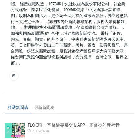
體。 經歷組織改造，1973年中央社改組為股份有限公司，以企業
方式經營；隨著民主化發展，1996年依據「中央通訊社設置條
例」改制為財團法人，定位為全民共有的國家通訊社，獨立超然執
行三大法定任務： ．辦理國內外新聞報導業務，服務大眾傳播媒
體。 ．辦理國家對外新聞通訊業務，促進國際對台灣之瞭解。 ．
加強與國際新聞通訊社合作，增進國際新聞交流。 秉持「正確、
領先、客觀、翔實」的基本原則，中央社專業新聞團隊每天以中、
英、日文即時對外發出上千則新聞、照片、圖表、影音與資訊，是
台灣唯一多語文新聞媒體，服務對象從媒體客戶擴大為閱聽大眾；
從台灣民眾延伸至全球僑胞與讀者，充分扮演「台灣之眼，世界之
窗」。
精選新聞稿
最新新聞稿
FLOC唯一基督徒專屬交友APP，基督徒的新福音
2021/03/29