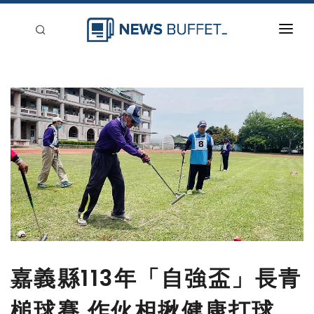
回到首頁
新聞稿分類
登入
刊登
嘉義縣113年「自強盃」長青
槌球賽 作伙相揪健康打球