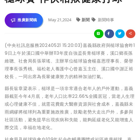
May 21,2024
新聞
新聞時事
推廣新聞稿
(中央社訊息服務20240521 15:20:03)嘉義縣政府與槌球協會昨1
9日上午於溪口國中舉辦113年度自強盃長青槌球賽，溪口鄉長孫
維聰、社會局長張翠瑤、主辦單位槌球協會楊嘉恩理事長、榮譽
理事長張秀桃、福松老人養護中心曾嘉玉主任、溪口國中謝正裕
校長，一同出席為長輩健康努力的精神加油打氣。
縣長翁章梁表示，槌球是一項非常適合老年人的戶外運動，嘉義
縣截至今年4月底，老年人口比率22.66%全國居冠，當老人生理
或心理健康不佳，就需花費龐大醫療資源與社會成本，嘉義縣未
雨綢繆將槌球列為重要施政推廣，鼓勵老勢大走出戶外，多參與
社區活動，避免提早出現疾病和失能，能夠延緩老化又能增進人
際交流，幸福在地老化。
社會局及槌球協會自109年起合作輔導團體或社區推廣槌球，嘉