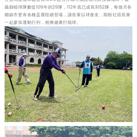
義縣槌球隊數從109年的29隊，112年底已成長到52隊，每個月各
鄉鎮市更有各種盃賽陸續登場，讓長輩以球會友，期盼社區長輩
一起參加運動行列，相揪健康打槌球。