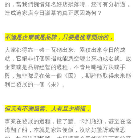
的，當我們惋惜知名好店殞落時，您可有分析過，
造成這家店今日謝幕的真正原因為何？
不論是企業或是品牌，只要是從零開始的，
大家都得靠ㄧ磚ㄧ瓦砌出來、累積出來今日的成
就，它絕非打個響指就能憑空變出來功成名就。故
企業或是品牌經營的過程，不管用哪種方法或手
段，無非都是在佈ㄧ個《因》，期許能取得未來能
利己發展的一個《果》。
但天有不測風雲、人有旦夕禍福，
事業在發展的過程，撞了牆、卡到瓶頸，甚至在陰
溝翻了船，本就是家常便飯，沒啥好驚訝或惶恐