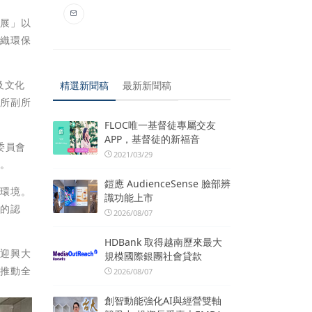
特展」以
編織環保
及文化
精選新聞稿
最新新聞稿
究所副所
FLOC唯一基督徒專屬交友
APP，基督徒的新福音
委員會
2021/03/29
舞。
鎧應 AudienceSense 臉部辨
園環境。
識功能上市
榮的認
2026/08/07
HDBank 取得越南歷來最大
歡迎興大
規模國際銀團社會貸款
，推動全
2026/08/07
創智動能強化AI與經營雙軸