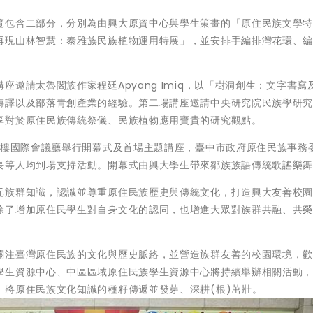
覽包含二部分，分別為由興大原資中心與學生策畫的「原住民族文學
再現山林智慧：泰雅族民族植物運用特展」，並安排手編排灣花環、
邀請太魯閣族作家程廷Apyang Imiq，以「樹洞創生：文字書寫
轉譯以及部落青創產業的經驗。第二場講座邀請中央研究院民族學研
享對於原住民族傳統祭儀、民族植物應用寶貴的研究觀點。
七樓國際會議廳舉行開幕式及首場主題講座，臺中市政府原住民族事務
長等人均到場支持活動。開幕式由興大學生帶來鄒族族語傳統歌謠樂
元族群知識，認識並尊重原住民族歷史與傳統文化，打造興大友善校
除了增加原住民學生對自身文化的認同，也增進大眾對族群共融、共
關注臺灣原住民族的文化與歷史脈絡，並營造族群友善的校園環境，
學生資源中心、中區區域原住民族學生資源中心將持續舉辦相關活動
，將原住民族文化知識的種籽傳遞並發芽、深耕(根)茁壯。