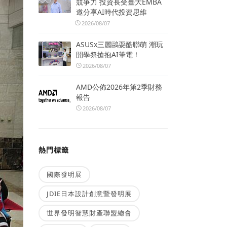
競爭力 投資長受臺大EMBA
邀分享AI時代投資思維
2026/08/07
ASUSx三麗鷗耍酷聯萌 潮玩
開學祭搶抱AI筆電！
2026/08/07
AMD公佈2026年第2季財務
報告
2026/08/07
熱門標籤
國際發明展
JDIE日本設計創意暨發明展
世界發明智慧財產聯盟總會