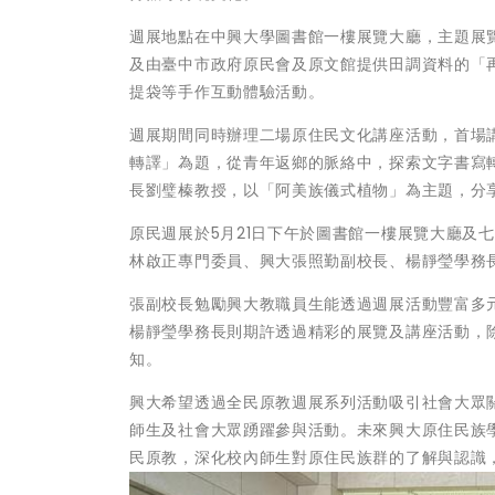
週展地點在中興大學圖書館一樓展覽大廳，主題展
及由臺中市政府原民會及原文館提供田調資料的「
提袋等手作互動體驗活動。
週展期間同時辦理二場原住民文化講座活動，首場講座
轉譯」為題，從青年返鄉的脈絡中，探索文字書寫
長劉璧榛教授，以「阿美族儀式植物」為主題，分
原民週展於5月21日下午於圖書館一樓展覽大廳及
林啟正專門委員、興大張照勤副校長、楊靜瑩學務
張副校長勉勵興大教職員生能透過週展活動豐富多
楊靜瑩學務長則期許透過精彩的展覽及講座活動，
知。
興大希望透過全民原教週展系列活動吸引社會大眾
師生及社會大眾踴躍參與活動。未來興大原住民族
民原教，深化校內師生對原住民族群的了解與認識