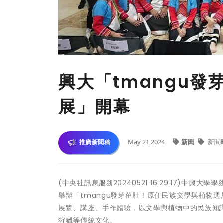
興大「tmangu
展」開幕
May 21,2024
新聞
新聞
推廣新聞稿
(中央社訊息服務20240521 16:29:17)中
舉辦「tmangu發芽茁壯！原住民族文學與植物週
展覽、講座、手作體驗，以文學與植物中的民族知
狩獵等傳統文化。