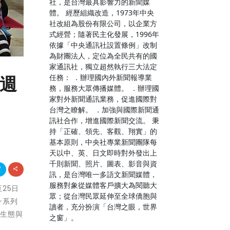
社，是台灣最具影響力的新聞媒
體。 經歷組織改造，1973年中央
社改組為股份有限公司，以企業方
式經營；隨著民主化發展，1996年
依據「中央通訊社設置條例」改制
為財團法人，定位為全民共有的國
家通訊社，獨立超然執行三大法定
任務： ．辦理國內外新聞報導業
物週
務，服務大眾傳播媒體。 ．辦理國
家對外新聞通訊業務，促進國際對
台灣之瞭解。 ．加強與國際新聞通
訊社合作，增進國際新聞交流。 秉
持「正確、領先、客觀、翔實」的
基本原則，中央社專業新聞團隊每
天以中、英、日文即時對外發出上
千則新聞、照片、圖表、影音與資
訊，是台灣唯一多語文新聞媒體，
服務對象從媒體客戶擴大為閱聽大
至25日
眾；從台灣民眾延伸至全球僑胞與
一系列
讀者，充分扮演「台灣之眼，世界
然生態與
之窗」。