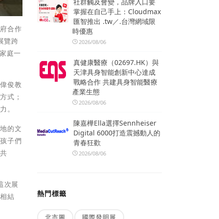
社群觸及會變，品牌入口要
掌握在自己手上：Cloudmax
匯智推出 .tw／.台灣網域限
政府合作
時優惠
展覽跨
2026/08/06
家庭一
真健康醫療（02697.HK）與
天津具身智能創新中心達成
戰略合作 共建具身智能醫療
李偉俊教
產業生態
習方式；
2026/08/06
魅力。
陳嘉樺Ella選擇Sennheiser
各地的文
Digital 6000打造震撼動人的
予孩子們
青春狂歡
優共
2026/08/06
這次展
熱門標籤
化相結
北市圖
國際發明展