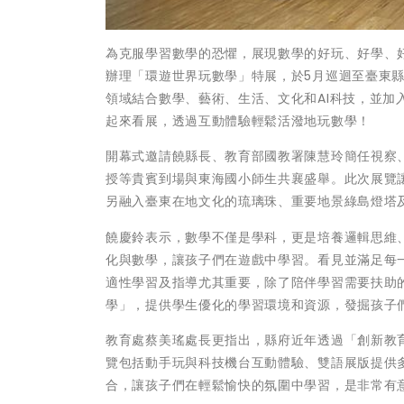
為克服學習數學的恐懼，展現數學的好玩、好學、
辦理「環遊世界玩數學」特展，於5月巡迴至臺東縣
領域結合數學、藝術、生活、文化和AI科技，並
起來看展，透過互動體驗輕鬆活潑地玩數學！
開幕式邀請饒縣長、教育部國教署陳慧玲簡任視察
授等貴賓到場與東海國小師生共襄盛舉。此次展覽
另融入臺東在地文化的琉璃珠、重要地景綠島燈塔
饒慶鈴表示，數學不僅是學科，更是培養邏輯思維
化與數學，讓孩子們在遊戲中學習。看見並滿足每
適性學習及指導尤其重要，除了陪伴學習需要扶助
學」，提供學生優化的學習環境和資源，發掘孩子
教育處蔡美瑤處長更指出，縣府近年透過「創新教育
覽包括動手玩與科技機台互動體驗、雙語展版提供
合，讓孩子們在輕鬆愉快的氛圍中學習，是非常有