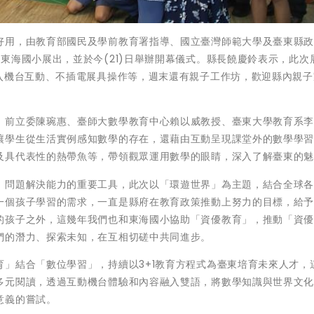
好用，由教育部國民及學前教育署指導、國立臺灣師範大學及臺東縣
東海國小展出，並於今(21)日舉辦開幕儀式。縣長饒慶鈴表示，此次
加入機台互動、不插電展具操作等，週末還有親子工作坊，歡迎縣內親子
、前立委陳琬惠、臺師大數學教育中心賴以威教授、臺東大學教育系
讓學生從生活實例感知數學的存在，還藉由互動呈現課堂外的數學學
及具代表性的熱帶魚等，帶領觀眾運用數學的眼睛，深入了解臺東的
、問題解決能力的重要工具，此次以「環遊世界」為主題，結合全球
一個孩子學習的需求，一直是縣府在教育政策推動上努力的目標，給
的孩子之外，這幾年我們也和東海國小協助「資優教育」，推動「資
們的潛力、探索未知，在互相切磋中共同進步。
」結合「數位學習」，持續以3+1教育方程式為臺東培育未來人才，
多元閱讀，透過互動機台體驗和內容融入雙語，將數學知識與世界文
意義的嘗試。