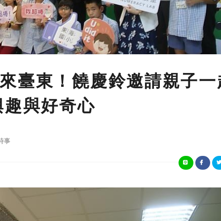
來臺東！饒慶鈴邀請親子一
興趣與好奇心
時事