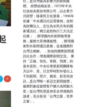
社，是台灣最具影響力的新聞媒
體。 經歷組織改造，1973年中央
社改組為股份有限公司，以企業方
式經營；隨著民主化發展，1996年
依據「中央通訊社設置條例」改制
為財團法人，定位為全民共有的國
家通訊社，獨立超然執行三大法定
任務： ．辦理國內外新聞報導業
起
務，服務大眾傳播媒體。 ．辦理國
家對外新聞通訊業務，促進國際對
台灣之瞭解。 ．加強與國際新聞通
訊社合作，增進國際新聞交流。 秉
持「正確、領先、客觀、翔實」的
基本原則，中央社專業新聞團隊每
天以中、英、日文即時對外發出上
千則新聞、照片、圖表、影音與資
訊，是台灣唯一多語文新聞媒體，
服務對象從媒體客戶擴大為閱聽大
眾；從台灣民眾延伸至全球僑胞與
讀者，充分扮演「台灣之眼，世界
之窗」。