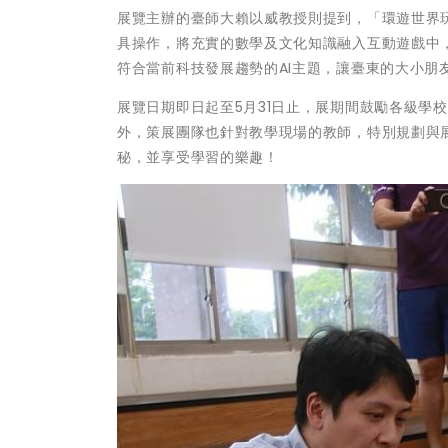
展覽主辦的臺師大賴以威教授則提到，「環遊世界
具操作，將充實的數學及文化知識融入互動遊戲中
符合當前科技發展趨勢的AI主題，讓臺東的大小朋
展覽日期即日起至5月31日止，展期間鼓勵各級學
外，策展團隊也針對教學現場的教師，特別規劃與
秘，並享受學習的樂趣！