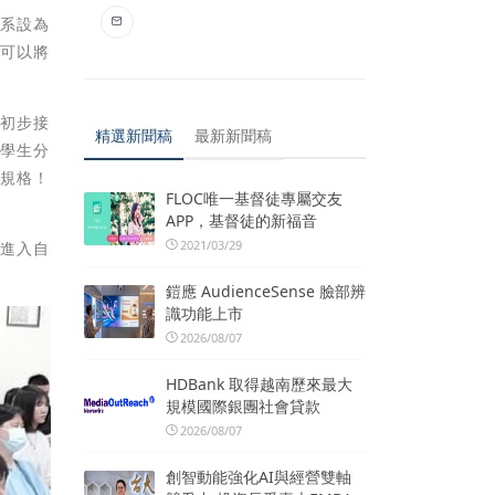
食系設為
望可以將
夠初步接
精選新聞稿
最新新聞稿
與學生分
的規格！
FLOC唯一基督徒專屬交友
APP，基督徒的新福音
2021/03/29
待進入自
鎧應 AudienceSense 臉部辨
識功能上市
2026/08/07
HDBank 取得越南歷來最大
規模國際銀團社會貸款
2026/08/07
創智動能強化AI與經營雙軸