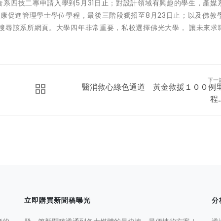
系四技二專申請入學到5月31日止；對設計領域有興趣的學生，產媒
健康促進管理學士學位學程，最後三階段獨招至8月23日止；以及佛教
搜尋該系所網頁。大學四年非常重要，私校選擇佛光大學， 讓未來求
下一
醫消救心綠色通道 黃金救援１００例
程..
立即購買新聞稿曝光
分