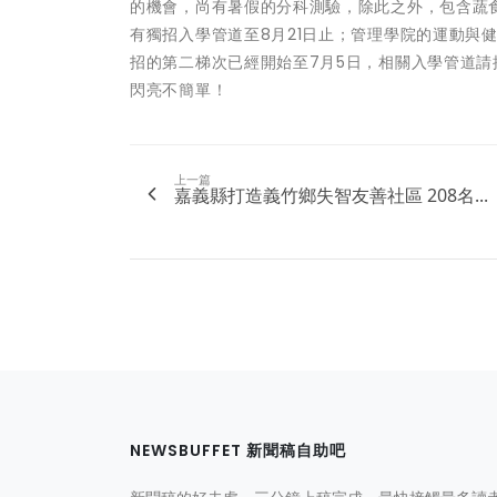
的機會，尚有暑假的分科測驗，除此之外，包含蔬食
有獨招入學管道至8月21日止；管理學院的運動與
招的第二梯次已經開始至7月5日，相關入學管道請
閃亮不簡單！
上一篇
嘉義縣打造義竹鄉失智友善社區 208名...
NEWSBUFFET 新聞稿自助吧