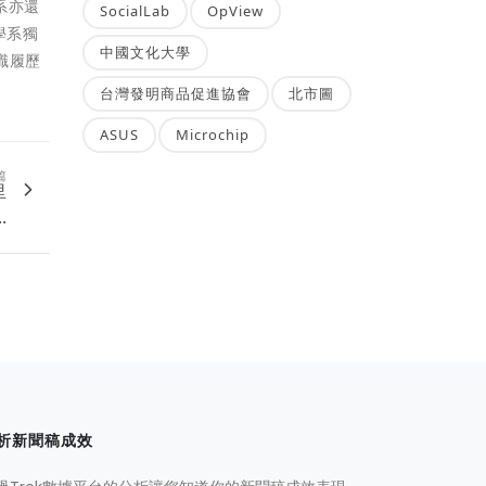
系亦還
SocialLab
OpView
學系獨
中國文化大學
職履歷
台灣發明商品促進協會
北市圖
ASUS
Microchip
篇
里
.
析新聞稿成效