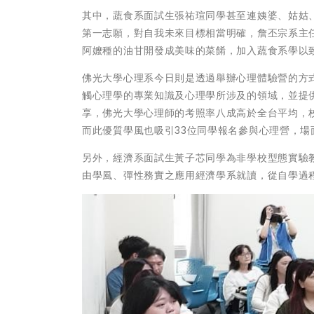
其中，蔬食系面試生張祐瑄同學甚至連姨婆、姑姑
第一志願，對自我未來目標相當明確，詹丕宗系主
阿嬤種的油甘開發成美味的菜餚，加入蔬食系學以
佛光大學心理系今日則是透過舉辦心理體驗營的方
觸心理學的專業知識及心理學所涉及的領域，並提
享，佛光大學心理師的考照率八成高於全台平均，
而此優質學風也吸引33位同學報名參與心理營，場
另外，經濟系面試生黃子芯同學為非學校型態實驗
由學風、彈性務實之應用經濟學系就讀，從自學過