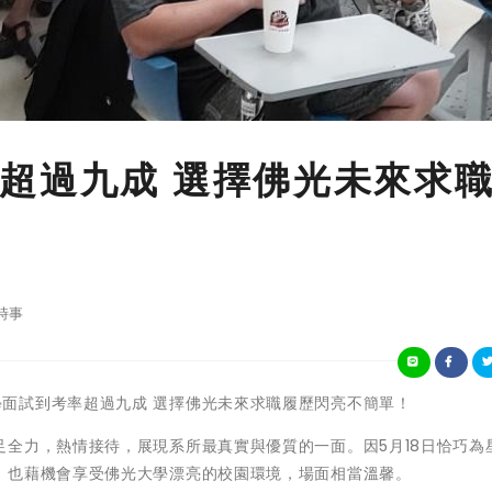
超過九成 選擇佛光未來求
時事
大申請入學面試到考率超過九成 選擇佛光未來求職履歷閃亮不簡單！
全力，熱情接待，展現系所最真實與優質的一面。因5月18日恰巧為
，也藉機會享受佛光大學漂亮的校園環境，場面相當溫馨。