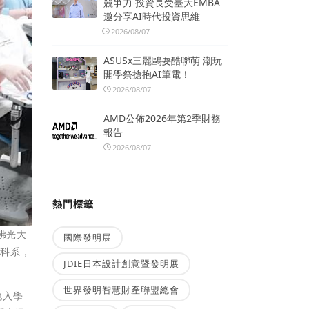
競爭力 投資長受臺大EMBA
邀分享AI時代投資思維
2026/08/07
ASUSx三麗鷗耍酷聯萌 潮玩
開學祭搶抱AI筆電！
2026/08/07
AMD公佈2026年第2季財務
報告
2026/08/07
熱門標籤
佛光大
國際發明展
的科系，
JDIE日本設計創意暨發明展
世界發明智慧財產聯盟總會
他入學