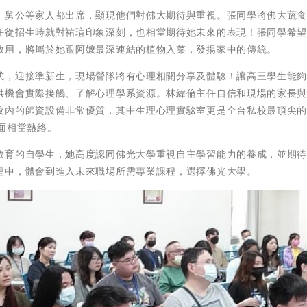
、舅公等家人都出席，顯現他們對佛大期待與重視。張同學將佛大蔬
任從招生時就對祐瑄印象深刻，也相當期待她未來的表現！張同學希
致用，將屬於她跟阿嬤最深連結的植物入菜，發揚家中的傳統。
式，迎接準新生，現場營隊將有心理相關分享及體驗！讓高三學生能
供機會實際接觸、了解心理學系資源。林緯倫主任自信和現場的家長
校內的師資設備非常優質，其中生理心理實驗室更是全台私校最頂尖
面相當熱絡。
教育的自學生，她高度認同佛光大學重視自主學習能力的養成，並期
程中，體會到進入未來職場所需專業課程，選擇佛光大學。