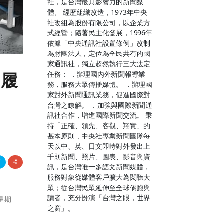
社，是台灣最具影響力的新聞媒
體。 經歷組織改造，1973年中央
社改組為股份有限公司，以企業方
式經營；隨著民主化發展，1996年
依據「中央通訊社設置條例」改制
為財團法人，定位為全民共有的國
家通訊社，獨立超然執行三大法定
任務： ．辦理國內外新聞報導業
職履
務，服務大眾傳播媒體。 ．辦理國
家對外新聞通訊業務，促進國際對
台灣之瞭解。 ．加強與國際新聞通
訊社合作，增進國際新聞交流。 秉
持「正確、領先、客觀、翔實」的
基本原則，中央社專業新聞團隊每
天以中、英、日文即時對外發出上
千則新聞、照片、圖表、影音與資
訊，是台灣唯一多語文新聞媒體，
服務對象從媒體客戶擴大為閱聽大
眾；從台灣民眾延伸至全球僑胞與
讀者，充分扮演「台灣之眼，世界
星期
之窗」。