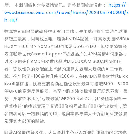
新。 本新聞稿包含多媒體資訊。完整新聞稿請見此：
https://
www.businesswire.com/news/home/20240517402911/z
h-HK/
技嘉在AI伺服器的研發技術有目共睹，去年就已推出當時全球運
算密度最高，同時也是唯一獲得NVIDIA認證，可高效支援NVIDIA
HGX™ H100 8 x SXM5的5U伺服器G593-SD0，其後更陸續發
表搭載新世代Grace Hopper™超級晶片的ARM架構AI伺服器，
以及使用來自AMD的次世代晶片MI300X和MI300A的AI伺服
器，皆以優異的效能配上卓越的運算力處理大規模的AI工作負
載。今年除了H100晶片升級H200外，在NVIDIA發表次世代Blac
kwell架構後，技嘉更將提前在攤位展出最新可搭載B100、B200
等GPU的高密度伺服器。甚至也將以液冷機櫃展示話題不斷，聲
勢、身家皆不凡的”地表最強”GB200 NVL72，以”機櫃等同單一
運算模組”的模式實現了超過30倍相同數量H100的推論效能，讓
參觀者可以一飽眼福的同時，也與業界專業人士探討AI科技發展
及運算力部署的關鍵。
隨著AI發展的普及化，大型資料中心及AI新創對運算力的需求也