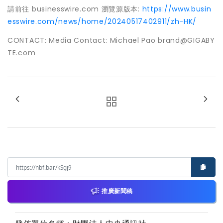
請前往 businesswire.com 瀏覽源版本:
https://www.busin
esswire.com/news/home/20240517402911/zh-HK/
CONTACT: Media Contact: Michael Pao brand@GIGABY
TE.com
推廣新聞稿