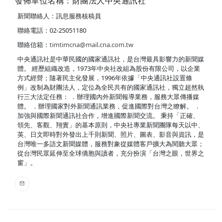
發佈單位名稱：財團法人中央通訊社
新聞聯絡人：訊息服務核稿員
聯絡電話：02-25051180
聯絡信箱：
timtimcna@mail.cna.com.tw
中央通訊社是中華民國的國家通訊社，是台灣最具影響力的新聞媒
體。 經歷組織改造，1973年中央社改組為股份有限公司，以企業
方式經營；隨著民主化發展，1996年依據「中央通訊社設置條
例」改制為財團法人，定位為全民共有的國家通訊社，獨立超然執
行三大法定任務： ．辦理國內外新聞報導業務，服務大眾傳播媒
體。 ．辦理國家對外新聞通訊業務，促進國際對台灣之瞭解。 ．
加強與國際新聞通訊社合作，增進國際新聞交流。 秉持「正確、
領先、客觀、翔實」的基本原則，中央社專業新聞團隊每天以中、
英、日文即時對外發出上千則新聞、照片、圖表、影音與資訊，是
台灣唯一多語文新聞媒體，服務對象從媒體客戶擴大為閱聽大眾；
從台灣民眾延伸至全球僑胞與讀者，充分扮演「台灣之眼，世界之
窗」。