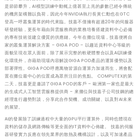
是節節攀升，AI模型訓練中動輒上億甚至上兆的參數已經令傳統
的機房架構難以負荷，因此今年NVIDIA執行長黃仁勳也在GTC
登高一呼叢集運算的時代來臨。技嘉不僅擁有超過20年的伺服器
研發經驗，更長年藉由與雲服務商的業務培養搭建資料中心必備
的專有技術並建立優質的供應鏈。今年在攤位現場，技嘉便將自
家的叢集運算解決方案 – GIGA POD – 以趨近資料中心等級的
面貌呈現在眾人面前，除了展示完整的軟硬體整合以及AI訓練優
化環境外，亦藉助現場內容解說GIGA POD產品的運算優勢以及
部署彈性。GIGA POD呼應萬物皆源自運算力加速而生，將會配
置在攤位最中心的位置成為眾所注目的焦點。 COMPUTEX的第
二天，技嘉更是邀請了GIGA POD的客戶 – 歐洲第一家也是最大
的生成式人工智慧雲服務提供商 – 來攤位與技嘉子公司技鋼的總
經理進行趨勢對談，分享此合作契機、成功關鍵、以及對AI未來
的展望。
AI的發展除了訓練過程中大量的GPU平行運算外，同時也體現在
資料的儲存及網路傳輸等更全面的IT資料中心佈建。 技嘉的伺服
器研發實力反應在領先業界的散熱及機構設計，以及可加速產品