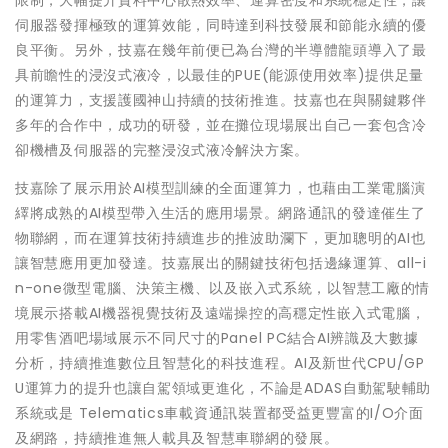
限制，大幅提升資料中心散熱效率、運算密度和系統穩定性，讓
伺服器發揮極致的運算效能，同時達到科技發展和節能永續的優
良平衡。另外，技嘉在幾年前便已為台灣的半導體龍頭導入了最
具前瞻性的浸沒式液冷，以最佳的PUE(能源使用效率)提供足量
的運算力，支援護國神山持續的技術推進。技嘉也在與關鍵夥伴
多年的合作中，成功的研發，並在攤位現場展出自己一套包含冷
卻機槽及伺服器的完整浸沒式液冷解決方案。
技嘉除了展示用於AI模型訓練的全面運算力，也藉由工業電腦演
繹將成熟的AI模型帶入生活的應用場景。網路通訊的發達催生了
物聯網，而在運算技術持續進步的推波助瀾下，更加聰明的AI也
讓智慧應用更加發達。技嘉展出的關鍵技術包括邊緣運算、all-i
n-one微型電腦、決策主機、以及嵌入式系統，以智慧工廠的情
境展示搭載AI機器視覺技術及遠端操控的高穩定性嵌入式電腦，
用零售酒吧場域展示不同尺寸的Panel PC結合AI辨識及大數據
分析，持續推進數位且智慧化的科技進程。AI及新世代CPU/GP
U運算力的提升也讓自駕領域更進化，不論是ADAS自動駕駛輔助
系統或是 Telematics車載資通訊裝置都受益更豐富的I/O介面
及網路，持續推進無人載具及智慧車聯網的發展。