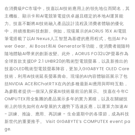
在消費級PC市場中，技嘉以AI技術應用上的領先地位而聞名，其
主機板、顯示卡和AI電競筆電提供卓越且穩定的本地AI運算能
力。技嘉不斷將AI技術融入產品設計流程及消費者體驗的優化
中，持續推動科技創新。例如，現場展示的AORUS 16X AI電競
筆電搭載了以AI Nexus人工智慧為基礎的應用程式，包括AI Po
wer Gear、AI Boost和AI Generator等功能，使消費者能隨時
隨地體驗AI帶來的創新改變。此外，AORUS FO32U2P螢幕作為
全球首款支援DP 2.1 UHBR20的戰術型電競螢幕，以及新推出的
技嘉OLED戰術型電競螢幕陣容，更加入GIGABYTE OLED Care
技術，利用AI技術延長螢幕壽命。現場的AI內容體驗區展示了包
括NVIDIA ACE和ChatRTX在內的多種最新AI應用與即時互動，
為參觀者提供一個深入探索AI技術最前沿的展示。 技嘉在今年C
OMPUTEX用全集團的產品展示多年的實力累積，以及在關鍵技
術上的領先如何在AI發展的大趨勢下迅速反應，以運算力加速AI
- 訓練、推論、應用、再訓練 - 生命週期中的各環節，成為科技
新世代的重要推手。 Visit GIGABYTE’s COMPUTEX event pa
ge.