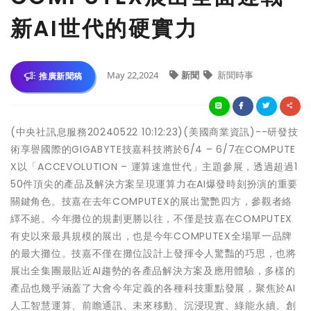
新AI世代的硬實力
May 22,2024
新聞
新聞時事
推廣新聞稿
(中央社訊息服務20240522 10:12:23)(美國商業資訊)--研發技
術享譽國際的GIGABYTE技嘉科技將於6/4 – 6/7在COMPUTE
X以「ACCEVOLUTION – 運算速進世代」主題參展，透過超過1
50件頂尖的產品及解決方案呈現運算力在AI爆發時刻扮演的重要
關鍵角色。技嘉在去年COMPUTEX的展出驚艷四方，參觀者絡
繹不絕。今年攤位的規劃更勝以往，不僅是技嘉在COMPUTEX
有史以來最具規模的展出，也是今年COMPUTEX全場單一品牌
的最大攤位。技嘉不僅在攤位設計上發揮令人驚豔的巧思，也將
展出全集團最貼近AI趨勢的各產品解決方案及應用體驗，多樣的
產品也幾乎涵蓋了大會今年定義的各種科技重點發展，聚焦於AI
人工智慧運算、前瞻通訊、未來移動、沉浸現實、綠能永續、創