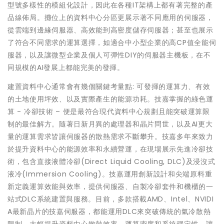
型號多樣性的模組化設計，因此在各種IT架構上都有著完整的產
品線佈局。攤位上的資料中心分區更展示著不同應用的伺服器，
從雲端到邊緣伺服器、高效能到高密度儲存伺服器；甚至也展示
了符合不同需求的運算選擇，如適合中小型企業的高CP值全能伺
服器，以及讓微型企業及個人可彈性DIY的伺服器主機板，在不
同規模的AI發展上都能完美的發揮。
建置資料中心通常會有幾個關鍵考量點: 可發揮的運算力、有效
的土地使用坪效、以及實際產生的能源功耗。技嘉掌握的綠色運
算 - 冷卻技術 – 便是最符合現代資料中心規劃且能突破運算限
制的最佳解方。隨著日新月異的處理器和晶片問世，以及AI更大
量的運算需求皆讓伺服器的散熱需求不斷攀升。技嘉多年來致力
於提升資料中心的能源效率和永續營運，在現場展示先進冷卻技
術，包含直接液體冷卻(Direct Liquid Cooling, DLC)及浸沒式
液冷(Immersion Cooling)。技嘉運用創新設計和尖端原料重
新定義運算效能與效率，提供伺服器、自製冷卻套件和機櫃的一
站式DLC系統建置與服務。目前，多款搭載AMD、Intel、NVIDI
A最新晶片的技嘉伺服器，都能運用DLC來突破傳統的氣冷散熱