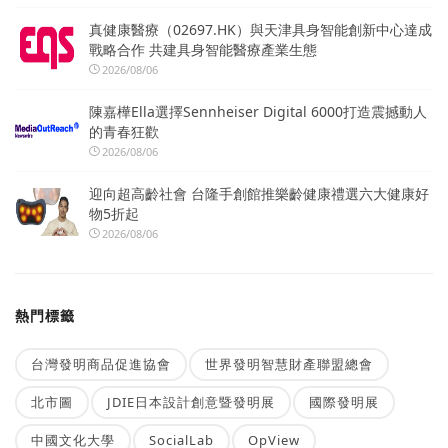
真健康醫療（02697.HK）與天津具身智能創新中心達成
戰略合作 共建具身智能醫療產業生態
2026/08/06
陳嘉樺Ella選擇Sennheiser Digital 6000打造震撼動人
的青春狂歡
2026/08/06
迎向超高齡社會 台隆手創館推樂齡健康禮選六大健康好
物5折起
2026/08/06
熱門標籤
台灣發明商品促進協會
世界發明智慧財產聯盟總會
北市圖
JDIE日本設計創意暨發明展
國際發明展
中國文化大學
SocialLab
OpView