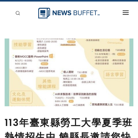
回到首頁
新聞稿分類
登入
刊登
113年臺東縣勞工大學夏季班
熱情招生中 饒縣長邀請您快