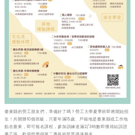
臺東縣的勞工朋友們，準備好了嗎？勞工大學夏季班即將開始招
生！共開辦10個班級，只要年滿15歲、戶籍地是臺東縣或工作地
點在臺東，即可報名課程，參加訓練達滿2/3時數即獲得結訓證
書乙張，歡迎想學得第二專長的民眾儘速報名。