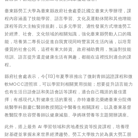
臺東縣勞工大學為臺東縣政府社會處委託國立臺東大學辦理，課
程內容涵蓋了技能學習、語言學習、文化及運動休閒和其他增能
課程等四大主軸安排規劃，以多元學習、適性發展方式增進勞工
於經濟、社會、文化領域的相關知識，強化臺東縣勞動人口的職
能，培養第二專長以促進自我實現同時豐富其生活內涵，以培育
優質的社會公民，這裡有東大師資、政府補助費用，無論對技能
培訓、語言提升還是健康生活有興趣，都能在這裡找到適合的課
程。
縣府社會處表示，今(113)年夏季班推出了微刺青師認證課程和微
軟MOCC證照班，可以學習到相關實用技能；想要提升語言能力
也有生活日語會話和美語會話等課程，適合自己職涯的最佳選
擇；有感現代人對健康生活的重視，亦特邀臺北榮總臺東分院傳
統醫學科顏慶仁醫師教授開設中醫養生相關課程，以及臺東基督
教醫院李欣容營養師以健康減脂、孕媽咪營養等主題開辦講座。
此外，搭上最夯 AI 學習領域和房地產投資等投資課程，培養理
財基礎並掌握未來世界經濟趨勢。勞工大學致力於為廣大勞工朋