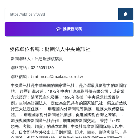
推廣新聞稿
發佈單位名稱：財團法人中央通訊社
新聞聯絡人：訊息服務核稿員
聯絡電話：02-25051180
聯絡信箱：
timtimcna@mail.cna.com.tw
中央通訊社是中華民國的國家通訊社，是台灣最具影響力的新聞媒
體。 經歷組織改造，1973年中央社改組為股份有限公司，以企業
方式經營；隨著民主化發展，1996年依據「中央通訊社設置條
例」改制為財團法人，定位為全民共有的國家通訊社，獨立超然執
行三大法定任務： ．辦理國內外新聞報導業務，服務大眾傳播媒
體。 ．辦理國家對外新聞通訊業務，促進國際對台灣之瞭解。 ．
加強與國際新聞通訊社合作，增進國際新聞交流。 秉持「正確、
領先、客觀、翔實」的基本原則，中央社專業新聞團隊每天以中、
英、日文即時對外發出上千則新聞、照片、圖表、影音與資訊，是
台灣唯一多語文新聞媒體，服務對象從媒體客戶擴大為閱聽大眾；