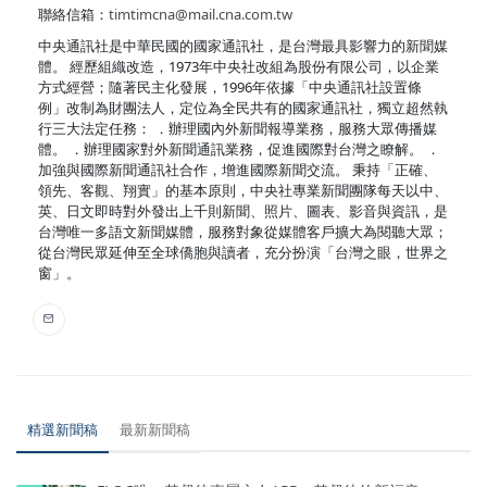
聯絡信箱：
timtimcna@mail.cna.com.tw
中央通訊社是中華民國的國家通訊社，是台灣最具影響力的新聞媒
體。 經歷組織改造，1973年中央社改組為股份有限公司，以企業
方式經營；隨著民主化發展，1996年依據「中央通訊社設置條
例」改制為財團法人，定位為全民共有的國家通訊社，獨立超然執
行三大法定任務： ．辦理國內外新聞報導業務，服務大眾傳播媒
體。 ．辦理國家對外新聞通訊業務，促進國際對台灣之瞭解。 ．
加強與國際新聞通訊社合作，增進國際新聞交流。 秉持「正確、
領先、客觀、翔實」的基本原則，中央社專業新聞團隊每天以中、
英、日文即時對外發出上千則新聞、照片、圖表、影音與資訊，是
台灣唯一多語文新聞媒體，服務對象從媒體客戶擴大為閱聽大眾；
從台灣民眾延伸至全球僑胞與讀者，充分扮演「台灣之眼，世界之
窗」。
精選新聞稿
最新新聞稿