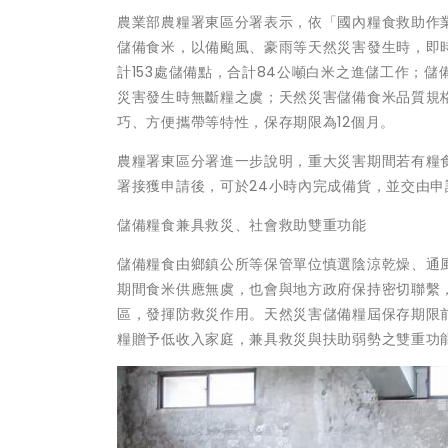
農業部農糧署東區分署表示，依「國內糧食救助作
儲備食米，以備颱風、豪雨等天然災害發生時，即
計153處儲備點，合計84公噸白米之進儲工作；
災害發生時無斷糧之虞；天然災害儲備食米品質規格
巧、方便攜帶等特性，保存期限為12個月。
農糧署東區分署進一步說明，重大災害期間若有糧
署接獲申請後，可於24小時內完成備貨，並交由
儲備糧食兼具救災、社會救助雙重功能
儲備糧食由鄉鎮公所等保管單位慎選陰涼乾燥、通
期間食米供應無虞，也會與地方政府保持密切聯繫
區，發揮防救災作用。天然災害儲備糧屆保存期限
糧贈予低收入家庭，兼具救災與扶助弱勢之雙重功