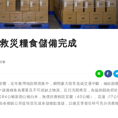
救災糧食儲備完成
時事
受氣候變遷影響，近年臺灣地區降雨集中，瞬間豪大雨常造成交通中斷，補給困
中儲備糧食為重要且不可或缺之物資。近日汛期將至，為協助縣政府
84公噸新期公糧白米，無償供應轄區宜蘭（40公噸）、花蓮（17公
已由各鄉鎮公所提領並完成各儲備點進儲，以備災害發生時可充分供應