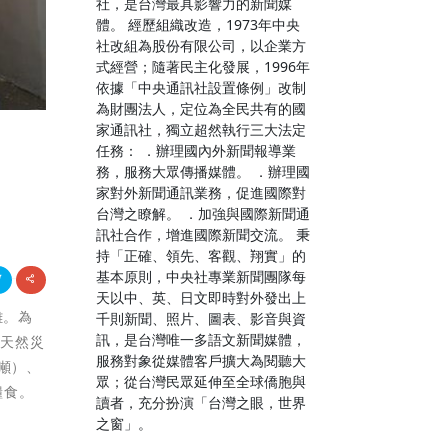
社，是台灣最具影響力的新聞媒
體。 經歷組織改造，1973年中央
社改組為股份有限公司，以企業方
式經營；隨著民主化發展，1996年
依據「中央通訊社設置條例」改制
為財團法人，定位為全民共有的國
家通訊社，獨立超然執行三大法定
任務： ．辦理國內外新聞報導業
務，服務大眾傳播媒體。 ．辦理國
家對外新聞通訊業務，促進國際對
台灣之瞭解。 ．加強與國際新聞通
訊社合作，增進國際新聞交流。 秉
持「正確、領先、客觀、翔實」的
基本原則，中央社專業新聞團隊每
天以中、英、日文即時對外發出上
難。為
千則新聞、照片、圖表、影音與資
訊，是台灣唯一多語文新聞媒體，
於天然災
服務對象從媒體客戶擴大為閱聽大
噸）、
眾；從台灣民眾延伸至全球僑胞與
糧食。
讀者，充分扮演「台灣之眼，世界
之窗」。