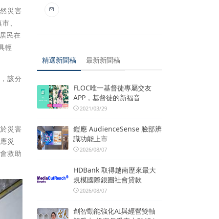
天然災害
鎮市、
使居民在
具輕
精選新聞稿
最新新聞稿
米，該分
FLOC唯一基督徒專屬交友
APP，基督徒的新福音
2021/03/29
鎧應 AudienceSense 臉部辨
眾於災害
識功能上市
供應災
2026/08/07
社會救助
HDBank 取得越南歷來最大
規模國際銀團社會貸款
2026/08/07
創智動能強化AI與經營雙軸