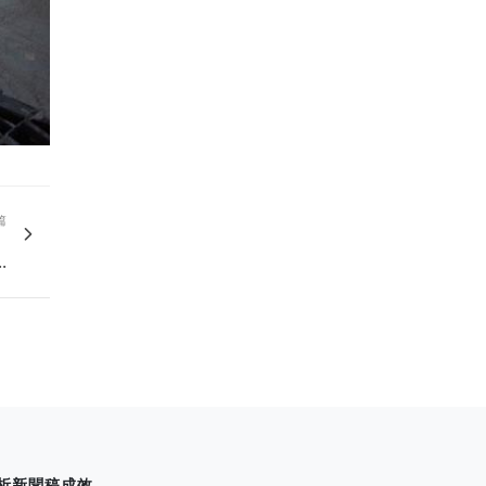
篇
，
.
析新聞稿成效