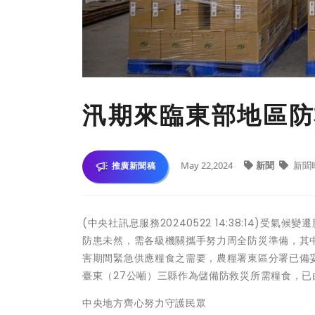
汛期來臨東部地區防
May 22,2024
新聞
新聞
推廣新聞稿
(中央社訊息服務20240522 14:38:14)
防患未然，需各級機關攜手努力周全防災準備，其
害期間緊急供應糧食之需要，農糧署東區分署已備妥
臺東（27公噸）三縣作為儲備防救災所需糧食，
中央地方齊心努力守護民眾