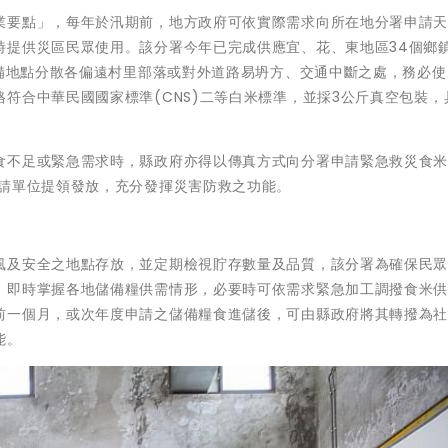
業要點」，每年於汛期前，地方政府可依實際需求向所在地分署申請
時提供災區民眾使用。該分署今年已完成供應宜、花、東地區34個鄉
儲備地點分散各偏遠村里部落或對外道路易坍方、交通中斷之處，務必
符合中華民國國家標準(CNS)二等白米標準，並採3公斤真空包裝，
食不足或緊急需求時，縣政府亦得以傳真方式向分署申請緊急救災食
申請單位提領發放，充分發揮災害防救之功能。
風及安全之地點存放，並定期檢視貯存數量及品質，該分署為確保民
，即時掌握各地儲備糧供需情形，必要時可依需求緊急加工調撥食米
前一個月，或次年度申請之儲備糧食進儲後，可由縣政府將其轉撥為
能。