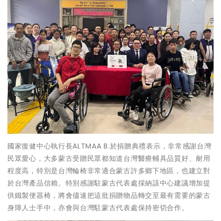
國家復健中心執行長ALTMAA B.於捐贈典禮表示，非常感謝台灣
民眾愛心，大多蒙古受贈民眾都知道台灣醫療輔具品質好、耐用
程度高，特別是台灣輪椅非常適合蒙古許多鄉下地區，也建立對
於台灣產品信賴。特別感謝駐蒙古代表處採納該中心建議增加提
供鐵製便器椅，將會儘速把這批捐贈物品轉交至最有需要的蒙古
身障人士手中，亦會與台灣駐蒙古代表處保持密切合作。