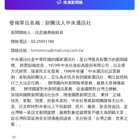
推廣新聞稿
發佈單位名稱：財團法人中央通訊社
新聞聯絡人：訊息服務核稿員
聯絡電話：02-25051180
聯絡信箱：
timtimcna@mail.cna.com.tw
中央通訊社是中華民國的國家通訊社，是台灣最具影響力的新聞媒
體。 經歷組織改造，1973年中央社改組為股份有限公司，以企業
方式經營；隨著民主化發展，1996年依據「中央通訊社設置條
例」改制為財團法人，定位為全民共有的國家通訊社，獨立超然執
行三大法定任務： ．辦理國內外新聞報導業務，服務大眾傳播媒
體。 ．辦理國家對外新聞通訊業務，促進國際對台灣之瞭解。 ．
加強與國際新聞通訊社合作，增進國際新聞交流。 秉持「正確、
領先、客觀、翔實」的基本原則，中央社專業新聞團隊每天以中、
英、日文即時對外發出上千則新聞、照片、圖表、影音與資訊，是
台灣唯一多語文新聞媒體，服務對象從媒體客戶擴大為閱聽大眾；
從台灣民眾延伸至全球僑胞與讀者，充分扮演「台灣之眼，世界之
窗」。