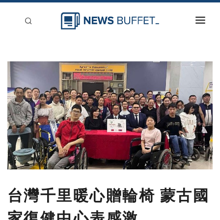
回到首頁
新聞稿分類
登入
刊登
台灣千里暖心贈輪椅 蒙古國
家復健中心表感激