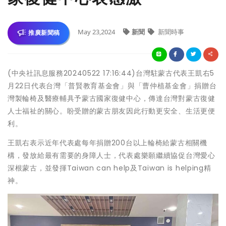
May 23,2024
新聞
新聞時事
推廣新聞稿
(中央社訊息服務20240522 17:16:44)台灣駐蒙古代表王凱右5
月22日代表台灣「普賢教育基金會」與「曹仲植基金會」捐贈台
灣製輪椅及醫療輔具予蒙古國家復健中心，傳達台灣對蒙古復健
人士福祉的關心。盼受贈的蒙古朋友因此行動更安全、生活更便
利。
王凱右表示近年代表處每年捐贈200台以上輪椅給蒙古相關機
構，發放給最有需要的身障人士，代表處樂願繼續協促台灣愛心
深根蒙古，並發揮Taiwan can help及Taiwan is helping精
神。