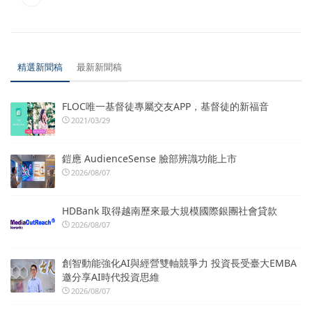
精選新聞稿
最新新聞稿
FLOC唯一基督徒專屬交友APP，基督徒的新福音
2021/03/29
鎧應 AudienceSense 臉部辨識功能上市
2026/08/07
HDBank 取得越南歷來最大規模國際銀團社會貸款
2026/08/07
創智動能強化AI與經營雙軸競爭力 投資長受臺大EMBA
邀分享AI時代投資思維
2026/08/07