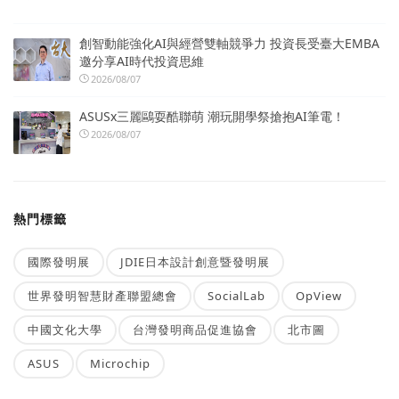
創智動能強化AI與經營雙軸競爭力 投資長受臺大EMBA
邀分享AI時代投資思維
2026/08/07
ASUSx三麗鷗耍酷聯萌 潮玩開學祭搶抱AI筆電！
2026/08/07
熱門標籤
國際發明展
JDIE日本設計創意暨發明展
世界發明智慧財產聯盟總會
SocialLab
OpView
中國文化大學
台灣發明商品促進協會
北市圖
ASUS
Microchip