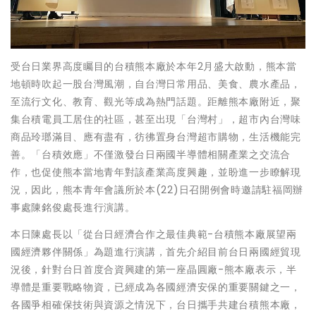
受台日業界高度矚目的台積熊本廠於本年2月盛大啟動，熊本當
地頓時吹起一股台灣風潮，自台灣日常用品、美食、農水產品，
至流行文化、教育、觀光等成為熱門話題。距離熊本廠附近，聚
集台積電員工居住的社區，甚至出現「台灣村」，超市內台灣味
商品玲瑯滿目、應有盡有，彷彿置身台灣超市購物，生活機能完
善。「台積效應」不僅激發台日兩國半導體相關產業之交流合
作，也促使熊本當地青年對該產業高度興趣，並盼進一步瞭解現
況，因此，熊本青年會議所於本(22)日召開例會時邀請駐福岡辦
事處陳銘俊處長進行演講。
本日陳處長以「從台日經濟合作之最佳典範-台積熊本廠展望兩
國經濟夥伴關係」為題進行演講，首先介紹目前台日兩國經貿現
況後，針對台日首度合資興建的第一座晶圓廠-熊本廠表示，半
導體是重要戰略物資，已經成為各國經濟安保的重要關鍵之一，
各國爭相確保技術與資源之情況下，台日攜手共建台積熊本廠，