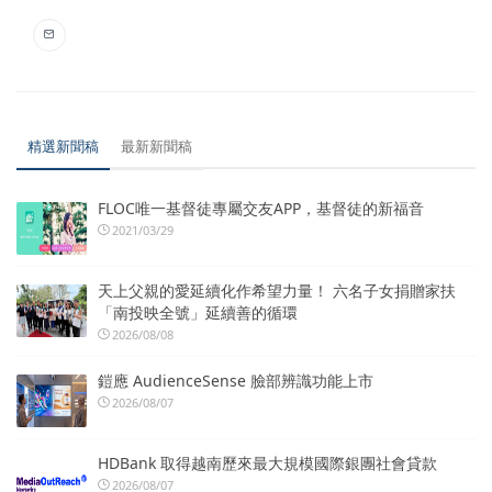
精選新聞稿
最新新聞稿
FLOC唯一基督徒專屬交友APP，基督徒的新福音
2021/03/29
天上父親的愛延續化作希望力量！ 六名子女捐贈家扶
「南投映全號」延續善的循環
2026/08/08
鎧應 AudienceSense 臉部辨識功能上市
2026/08/07
HDBank 取得越南歷來最大規模國際銀團社會貸款
2026/08/07