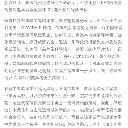
意義非凡。根據九州經濟研究中心表示，台積電預計10年內將會
為整個熊本縣貢獻高達10.5兆日圓的經濟成長。
陳處長針對國際半導體產業之發展趨勢部分表示，近年受美中貿
易衝突、COVID-19 疫情、俄烏戰爭等情勢之衝擊，許多國家基
於半導體產業供應鏈安全、技術掌控、保護本地就業等考量，強
化產業韌性、提升經濟安全，透過一系列政策與措施支持及鼓勵
產業回流，如美國《晶片及科學法》、歐盟《歐洲晶片法》、日
本《半導體與數位產業戰略》。另外，ChatGPT引爆全球AI商
機，帶動相關軟硬體需求，且全球環保觀念下，汽車產業朝向電
動化及智慧化發展之趨勢，使晶片需求進一步擴大，讓半導體製
造及IC 設計相關業者更受其矚目。
有關半導體產業面臨之課題，陳處長指出，隨著地緣政治緊張、
中美貿易戰、以及疫情帶來的生產中斷，買家們漸漸意識到依賴
某一地區或某個供應商已不再是一個可持續的策略，因此，供應
鏈的多元化和自主化逐漸成為新的方向。供應鏈的轉型需要大量
的資金投入、技術積累及時間成本。而目前該產業面臨課題之重
中之重為人才短缺，各國相關統計與調查顯示，少子化加上半導