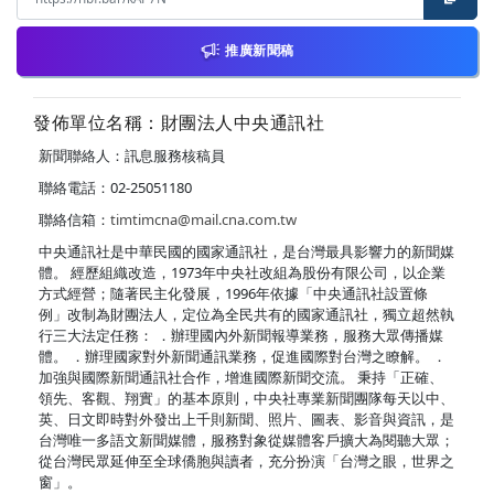
推廣新聞稿
發佈單位名稱：財團法人中央通訊社
新聞聯絡人：訊息服務核稿員
聯絡電話：02-25051180
聯絡信箱：
timtimcna@mail.cna.com.tw
中央通訊社是中華民國的國家通訊社，是台灣最具影響力的新聞媒
體。 經歷組織改造，1973年中央社改組為股份有限公司，以企業
方式經營；隨著民主化發展，1996年依據「中央通訊社設置條
例」改制為財團法人，定位為全民共有的國家通訊社，獨立超然執
行三大法定任務： ．辦理國內外新聞報導業務，服務大眾傳播媒
體。 ．辦理國家對外新聞通訊業務，促進國際對台灣之瞭解。 ．
加強與國際新聞通訊社合作，增進國際新聞交流。 秉持「正確、
領先、客觀、翔實」的基本原則，中央社專業新聞團隊每天以中、
英、日文即時對外發出上千則新聞、照片、圖表、影音與資訊，是
台灣唯一多語文新聞媒體，服務對象從媒體客戶擴大為閱聽大眾；
從台灣民眾延伸至全球僑胞與讀者，充分扮演「台灣之眼，世界之
窗」。